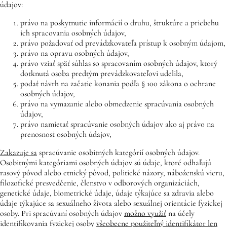
údajov:
právo na poskytnutie informácií o druhu, štruktúre a priebehu
ich spracovania osobných údajov,
právo požadovať od prevádzkovateľa prístup k osobným údajom,
právo na opravu osobných údajov,
právo vziať späť súhlas so spracovaním osobných údajov, ktorý
dotknutá osoba predtým prevádzkovateľovi udelila,
podať návrh na začatie konania podľa § 100 zákona o ochrane
osobných údajov,
právo na vymazanie alebo obmedzenie spracúvania osobných
údajov,
právo namietať spracúvanie osobných údajov ako aj právo na
prenosnosť osobných údajov,
Zakazuje sa
spracúvanie osobitných kategórií osobných údajov.
Osobitnými kategóriami osobných údajov sú údaje, ktoré odhaľujú
rasový pôvod alebo etnický pôvod, politické názory, náboženskú vieru,
filozofické presvedčenie, členstvo v odborových organizáciách,
genetické údaje, biometrické údaje, údaje týkajúce sa zdravia alebo
údaje týkajúce sa sexuálneho života alebo sexuálnej orientácie fyzickej
osoby. Pri spracúvaní osobných údajov
možno využiť
na účely
identifikovania fyzickej osoby
všeobecne použiteľný identifikátor len