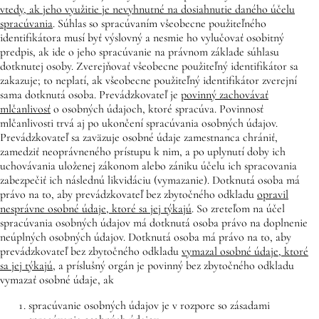
vtedy, ak jeho využitie je nevyhnutné na dosiahnutie daného účelu
spracúvania
. Súhlas so spracúvaním všeobecne použiteľného
identifikátora musí byť výslovný a nesmie ho vylučovať osobitný
predpis, ak ide o jeho spracúvanie na právnom základe súhlasu
dotknutej osoby. Zverejňovať všeobecne použiteľný identifikátor sa
zakazuje; to neplatí, ak všeobecne použiteľný identifikátor zverejní
sama dotknutá osoba. Prevádzkovateľ je
povinný zachovávať
mlčanlivosť
o osobných údajoch, ktoré spracúva. Povinnosť
mlčanlivosti trvá aj po ukončení spracúvania osobných údajov.
Prevádzkovateľ sa zaväzuje osobné údaje zamestnanca chrániť,
zamedziť neoprávneného prístupu k nim, a po uplynutí doby ich
uchovávania uloženej zákonom alebo zániku účelu ich spracovania
zabezpečiť ich následnú likvidáciu (vymazanie). Dotknutá osoba má
právo na to, aby prevádzkovateľ bez zbytočného odkladu
opravil
nesprávne osobné údaje, ktoré sa jej týkajú
. So zreteľom na účel
spracúvania osobných údajov má dotknutá osoba právo na doplnenie
neúplných osobných údajov. Dotknutá osoba má právo na to, aby
prevádzkovateľ bez zbytočného odkladu
vymazal osobné údaje, ktoré
sa jej týkajú
, a príslušný orgán je povinný bez zbytočného odkladu
vymazať osobné údaje, ak
spracúvanie osobných údajov je v rozpore so zásadami