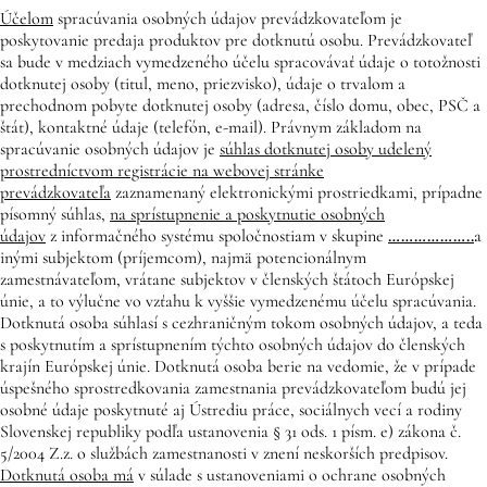
Účelom
spracúvania osobných údajov prevádzkovateľom je
poskytovanie predaja produktov pre dotknutú osobu. Prevádzkovateľ
sa bude v medziach vymedzeného účelu spracovávať údaje o totožnosti
dotknutej osoby (titul, meno, priezvisko), údaje o trvalom a
prechodnom pobyte dotknutej osoby (adresa, číslo domu, obec, PSČ a
štát), kontaktné údaje (telefón, e-mail). Právnym základom na
spracúvanie osobných údajov je
súhlas dotknutej osoby udelený
prostredníctvom registrácie na webovej stránke
prevádzkovateľa
zaznamenaný elektronickými prostriedkami, prípadne
písomný súhlas,
na sprístupnenie a poskytnutie osobných
údajov
z informačného systému spoločnostiam v skupine
………………..
a
inými subjektom (príjemcom), najmä potencionálnym
zamestnávateľom, vrátane subjektov v členských štátoch Európskej
únie, a to výlučne vo vzťahu k vyššie vymedzenému účelu spracúvania.
Dotknutá osoba súhlasí s cezhraničným tokom osobných údajov, a teda
s poskytnutím a sprístupnením týchto osobných údajov do členských
krajín Európskej únie. Dotknutá osoba berie na vedomie, že v prípade
úspešného sprostredkovania zamestnania prevádzkovateľom budú jej
osobné údaje poskytnuté aj Ústrediu práce, sociálnych vecí a rodiny
Slovenskej republiky podľa ustanovenia § 31 ods. 1 písm. e) zákona č.
5/2004 Z.z. o službách zamestnanosti v znení neskorších predpisov.
Dotknutá osoba má
v súlade s ustanoveniami o ochrane osobných