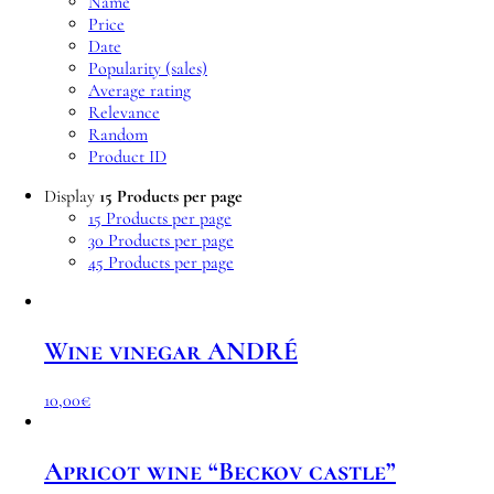
Name
Price
Date
Popularity (sales)
Average rating
Relevance
Random
Product ID
Display
15 Products per page
15 Products per page
30 Products per page
45 Products per page
Wine vinegar ANDRÉ
10,00
€
Apricot wine “Beckov castle”