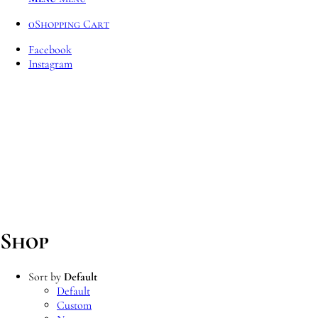
0
Shopping Cart
Facebook
Instagram
Free shipping with purchases
of 6 or more wines (valid only
for the territory of Slovak
republic).
Shop
Sort by
Default
Default
Custom