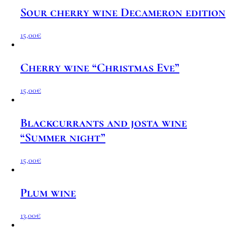
Sour cherry wine Decameron edition
15,00
€
Cherry wine “Christmas Eve”
15,00
€
Blackcurrants and josta wine
“Summer night”
15,00
€
Plum wine
13,00
€