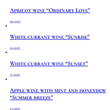
Apricot wine “Ordinary Love”
20,00
€
White currant wine “Sunrise”
10,00
€
White currant wine “Sunset”
15,00
€
Apple wine with mint and honeydew
“Summer breeze”
15,00
€