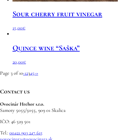
Sour cherry fruit vinegar
15,00
€
Quince wine “Saška”
20,00
€
Page 3 of 10
‹
1
2
3
4
5
›
»
Contact us
Ovocinár Hrehor s.r.o.
Samoty 5055/5055, 909 01 Skalica
IČO: 46 529 501
Tel.:
00421 903 247 615
uovocinara@uovocinara.sk