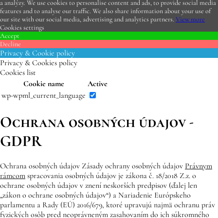
a analýzy. We use cookies to personalise content and ads, to provide social media
features and to analyse our traffic. We also share information about your use of
our site with our social media, advertising and analytics partners.
View more
Cookies settings
Accept
Decline
Privacy & Cookie policy
Privacy & Cookies policy
Cookies list
Cookie name
Active
wp-wpml_current_language
Ochrana osobných údajov -
GDPR
Ochrana osobných údajov Zásady ochrany osobných údajov
Právnym
rámcom
spracovania osobných údajov je zákona č. 18/2018 Z.z. o
ochrane osobných údajov v znení neskorších predpisov (ďalej len
„zákon o ochrane osobných údajov“) a Nariadenie Európskeho
parlamentu a Rady (EÚ) 2016/679, ktoré upravujú najmä ochranu práv
fyzických osôb pred neoprávneným zasahovaním do ich súkromného