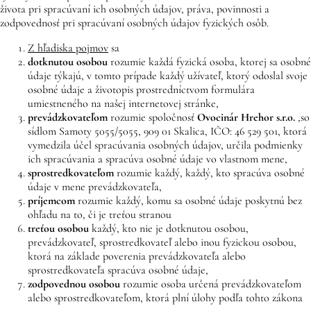
života pri spracúvaní ich osobných údajov, práva, povinnosti a
zodpovednosť pri spracúvaní osobných údajov fyzických osôb.
Z hľadiska pojmov
sa
dotknutou osobou
rozumie každá fyzická osoba, ktorej sa osobné
údaje týkajú, v tomto prípade každý užívateľ, ktorý odoslal svoje
osobné údaje a životopis prostredníctvom formulára
umiestneného na našej internetovej stránke,
prevádzkovateľom
rozumie spoločnosť
Ovocinár Hrehor
s.r.o.
,
so
sídlom Samoty 5055/5055, 909 01 Skalica, IČO: 46 529 501, ktorá
vymedzila účel spracúvania osobných údajov, určila podmienky
ich spracúvania a spracúva osobné údaje vo vlastnom mene,
sprostredkovateľom
rozumie každý, každý, kto spracúva osobné
údaje v mene prevádzkovateľa,
príjemcom
rozumie každý, komu sa osobné údaje poskytnú bez
ohľadu na to, či je treťou stranou
treťou osobou
každý, kto nie je dotknutou osobou,
prevádzkovateľ, sprostredkovateľ alebo inou fyzickou osobou,
ktorá na základe poverenia prevádzkovateľa alebo
sprostredkovateľa spracúva osobné údaje,
zodpovednou osobou
rozumie osoba určená prevádzkovateľom
alebo sprostredkovateľom, ktorá plní úlohy podľa tohto zákona