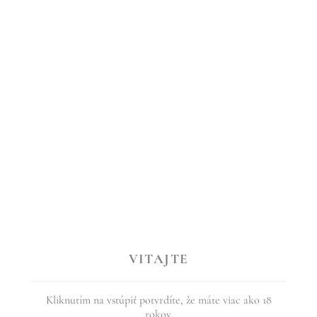
, the aroma is full of fruit after ripe quinces and autumn honey pears,
little girl, she caught bees from flowers, hid them in her palm and lis
VITAJTE
Kliknutím na vstúpiť potvrdíte, že máte viac ako 18
rokov.