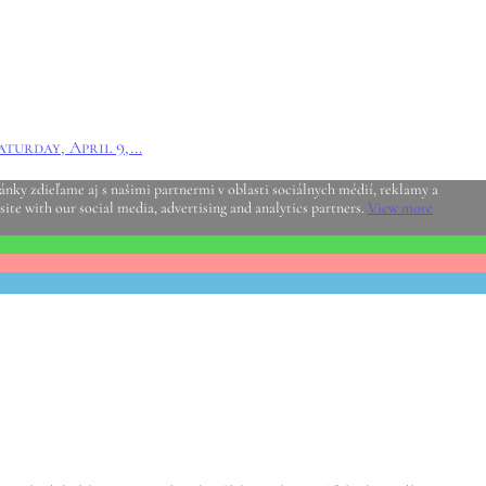
turday, April 9,...
nky zdieľame aj s našimi partnermi v oblasti sociálnych médií, reklamy a
site with our social media, advertising and analytics partners.
View more