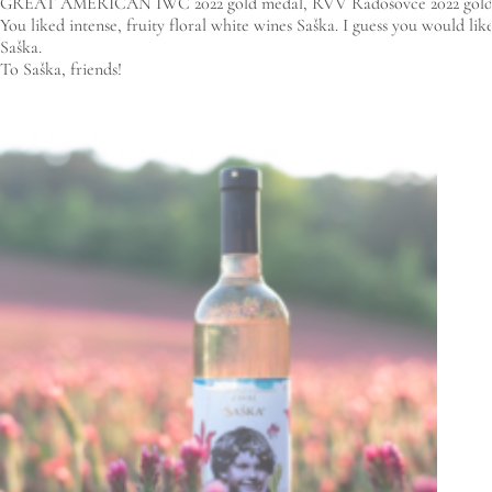
GREAT AMERICAN IWC 2022 gold medal, RVV Radošovce 2022 gold
You liked intense, fruity floral white wines Saška. I guess you would li
Saška.
To Saška, friends!