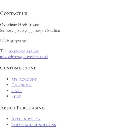
Contact us
Ovocinár Hrehor s.r.o.
Samoty 5055/5055, 909 01 Skalica
IČO: 46 529 501
Tel.:
00421 903 247 615
uovocinara@uovocinara.sk
Customer zone
My Account
Checkout
Cart
Shop
About Purchasing
Return policy
Terms and conditions