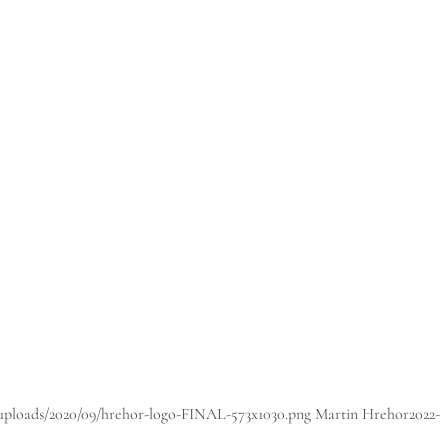
/uploads/2020/09/hrehor-logo-FINAL-573x1030.png
Martin Hrehor
2022-