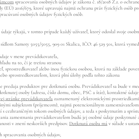
rámcom
spracovania osobných údajov je zákona č. 18/2018 Z.z. o ochrane
y (EÚ) 2016/679, ktoré upravujú najmä ochranu práv fyzických osôb p
spracúvaní osobných údajov fyzických osôb.
 údaje týkajú, v tomto prípade každý užívateľ, ktorý odoslal svoje oso
 sídlom Samoty 5055/5055, 909 01 Skalica, IČO: 46 529 501, ktorá vymed
údaje v mene prevádzkovateľa,
adu na to, či je treťou stranou
ľ, sprostredkovateľ alebo inou fyzickou osobou, ktorá na základe pove
bo sprostredkovateľom, ktorá plní úlohy podľa tohto zákona
 predaja produktov pre dotknutú osobu. Prevádzkovateľ sa bude v med
dotknutej osoby (adresa, číslo domu, obec, PSČ a štát), kontaktné údaj
vej stránke prevádzkovateľa
zaznamenaný elektronickými prostriedkami,
 inými subjektom (príjemcom), najmä potencionálnym zamestnávateľom, v
í s cezhraničným tokom osobných údajov, a teda s poskytnutím a spríst
nia zamestnania prevádzkovateľom budú jej osobné údaje poskytnuté aj 
nanosti v znení neskorších predpisov.
Dotknutá osoba má
v súlade s usta
ch spracovania osobných údajov,