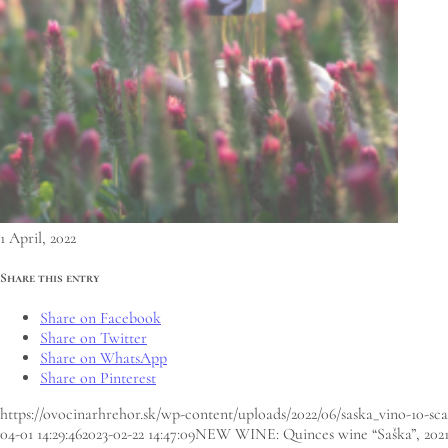
1 April, 2022
Share this entry
Share on Facebook
Share on Twitter
Share on WhatsApp
Share on Pinterest
https://ovocinarhrehor.sk/wp-content/uploads/2022/06/saska_vino-10-sca
04-01 14:29:46
2023-02-22 14:47:09
NEW WINE: Quinces wine “Saška”, 202