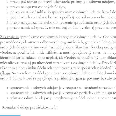
právo požadovať od prevádzkovateľa prístup k osobným údajom,
právo na opravu osobných údajov,
právo vziať späť súhlas so spracovaním osobných údajov, ktorý d
podať návrh na začatie konania podľa § 100 zákona o ochrane os
právo na vymazanie alebo obmedzenie spracúvania osobných úda
právo namietať spracúvanie osobných údajov ako aj právo na pr
Zakazuje sa
spracúvanie osobitných kategórií osobných údajov. Osobitný
presvedčenie, členstvo v odborových organizáciách, genetické údaje, bio
osobných údajov
možno využiť
na účely identifikovania fyzickej osoby
všeobecne použiteľného identifikátora musí byť výslovný a nesmie ho v
identifikátor sa zakazuje; to neplatí, ak všeobecne použiteľný identifi
mlčanlivosti trvá aj po ukončení spracúvania osobných údajov. Prevádz
zákonom alebo zániku účelu ich spracovania zabezpečiť ich následnú l
týkajú
. So zreteľom na účel spracúvania osobných údajov má dotknutá
osobné údaje, ktoré sa jej týkajú
, a príslušný orgán je povinný bez zby
spracúvanie osobných údajov je v rozpore so zásadami spracúvan
spracúvanie osobných údajov je v rozpore požiadavkami na sprac
výmaz osobných údajov je nevyhnutný na účel splnenia povinnost
Kontaktné údaje prevádzkovateľa: