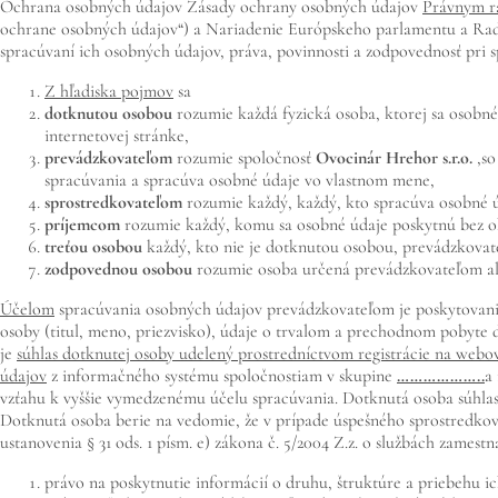
Ochrana osobných údajov Zásady ochrany osobných údajov
Právnym 
ochrane osobných údajov“) a Nariadenie Európskeho parlamentu a Rad
spracúvaní ich osobných údajov, práva, povinnosti a zodpovednosť pri 
Z hľadiska pojmov
sa
dotknutou osobou
rozumie každá fyzická osoba, ktorej sa osobné
internetovej stránke,
prevádzkovateľom
rozumie spoločnosť
Ovocinár Hrehor
s.r.o.
,
so
spracúvania a spracúva osobné údaje vo vlastnom mene,
sprostredkovateľom
rozumie každý, každý, kto spracúva osobné 
príjemcom
rozumie každý, komu sa osobné údaje poskytnú bez ohľ
treťou osobou
každý, kto nie je dotknutou osobou, prevádzkovate
zodpovednou osobou
rozumie osoba určená prevádzkovateľom ale
Účelom
spracúvania osobných údajov prevádzkovateľom je poskytovanie
osoby (titul, meno, priezvisko), údaje o trvalom a prechodnom pobyte 
je
súhlas dotknutej osoby udelený prostredníctvom registrácie na webo
údajov
z informačného systému spoločnostiam v skupine
………………..
a
vzťahu k vyššie vymedzenému účelu spracúvania. Dotknutá osoba súhlas
Dotknutá osoba berie na vedomie, že v prípade úspešného sprostredkova
ustanovenia § 31 ods. 1 písm. e) zákona č. 5/2004 Z.z. o službách zamest
právo na poskytnutie informácií o druhu, štruktúre a priebehu i