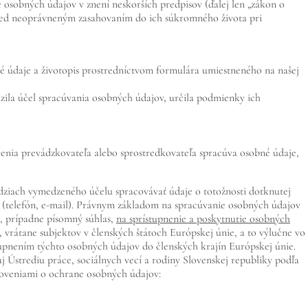
 osobných údajov v znení neskorších predpisov (ďalej len „zákon o
red neoprávneným zasahovaním do ich súkromného života pri
bné údaje a životopis prostredníctvom formulára umiestneného na našej
zila účel spracúvania osobných údajov, určila podmienky ich
renia prevádzkovateľa alebo sprostredkovateľa spracúva osobné údaje,
ziach vymedzeného účelu spracovávať údaje o totožnosti dotknutej
e (telefón, e-mail). Právnym základom na spracúvanie osobných údajov
 prípadne písomný súhlas,
na sprístupnenie a poskytnutie osobných
rátane subjektov v členských štátoch Európskej únie, a to výlučne vo
upnením týchto osobných údajov do členských krajín Európskej únie.
Ústrediu práce, sociálnych vecí a rodiny Slovenskej republiky podľa
noveniami o ochrane osobných údajov: