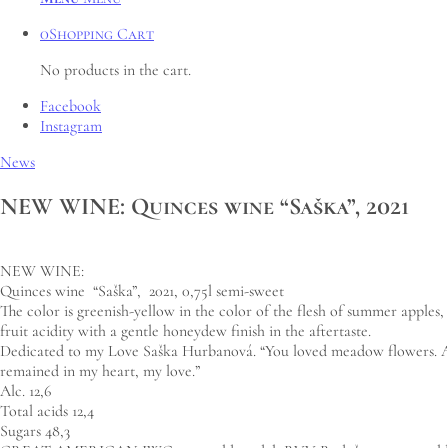
0
Shopping Cart
No products in the cart.
Facebook
Instagram
News
NEW WINE: Quinces wine “Saška”, 2021
NEW WINE:
Quinces wine “Saška”, 2021, 0,75l semi-sweet
The color is greenish-yellow in the color of the flesh of summer apples
fruit acidity with a gentle honeydew finish in the aftertaste.
Dedicated to my Love Saška Hurbanová. “You loved meadow flowers. As a 
remained in my heart, my love.”
Alc. 12,6
Total acids 12,4
Sugars 48,3