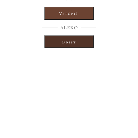
 medal.
ke it. Let it remind us that we were very lucky to know a real lady, a w
Vstúpiť
ALEBO
Odísť