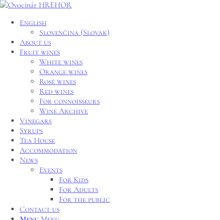
English
Slovenčina
(
Slovak
)
About us
Fruit wines
White wines
Orange wines
Rosé wines
Red wines
For connoisseurs
Wine Archive
Vinegars
Syrups
Tea House
Accommodation
News
Events
For Kids
For Adults
For the public
Contact us
Menu
Menu