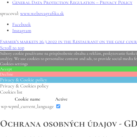
General Data Protection Regulation – Privacy Policy
spracoval:
www.webovagrafika.sk
Facebook
Instagram
Farmer’s markets 26.3.2022 in the Restaurant on the golf course
Scroll to top
Súbory cookie používame na prispôsobenie obsahu a reklám, poskytovanie funkcií 
analýzy. We use cookies to personalise content and ads, to provide social media fe
Cookies settings
Accept
Decline
Privacy & Cookie policy
Privacy & Cookies policy
Cookies list
Cookie name
Active
wp-wpml_current_language
Ochrana osobných údajov - G