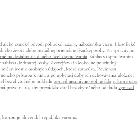
alebo etnický pôvod, politické názory, náboženskú vieru, filozofické
lneho života alebo sexuálnej orientácie fyzickej osoby. Pri spracúvaní
nutné na dosiahnutie daného účelu spracúvania
. Súhlas so spracúvaním
e súhlasu dotknutej osoby. Zverejňovať všeobecne použiteľný
 mlčanlivosť
o osobných údajoch, ktoré spracúva. Povinnosť
vneného prístupu k nim, a po uplynutí doby ich uchovávania uloženej
ateľ bez zbytočného odkladu
opravil nesprávne osobné údaje, ktoré sa jej
 má právo na to, aby prevádzkovateľ bez zbytočného odkladu
vymazal
 ktorou je Slovenská republika viazaná.