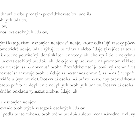
otknutá osoba predtým prevádzkovateľovi udelila,
obných údajov,
jov,
enosnosť osobných údajov,
mi kategóriami osobných údajov sú údaje, ktoré odhaľujú rasový pôvod 
metrické údaje, údaje týkajúce sa zdravia alebo údaje týkajúce sa sexuá
všeobecne použiteľný identifikátor len vtedy, ak jeho využitie je nevyh
ylučovať osobitný predpis, ak ide o jeho spracúvanie na právnom základ
kátor zverejní sama dotknutá osoba. Prevádzkovateľ je
povinný zachovávať
kovateľ sa zaväzuje osobné údaje zamestnanca chrániť, zamedziť neoprá
ikvidáciu (vymazanie). Dotknutá osoba má právo na to, aby prevádzkov
 osoba právo na doplnenie neúplných osobných údajov. Dotknutá osoba
točného odkladu vymazať osobné údaje, ak
ia osobných údajov,
ovanie osobitných kategórií osobných údajov
í podľa tohto zákona, osobitného predpisu alebo medzinárodnej zmluvy,