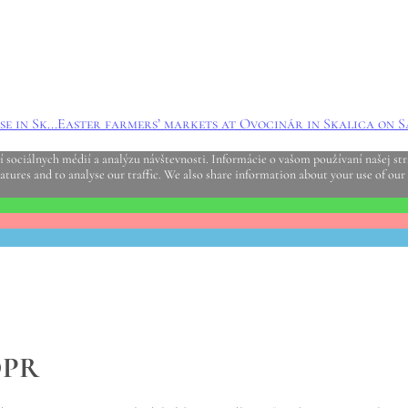
 in Sk...
Easter farmers’ markets at Ovocinár in Skalica on Sa
sociálnych médií a analýzu návštevnosti. Informácie o vašom používaní našej strá
atures and to analyse our traffic. We also share information about your use of our 
DPR