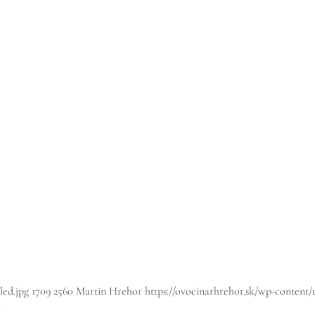
led.jpg
1709
2560
Martin Hrehor
https://ovocinarhrehor.sk/wp-content
1