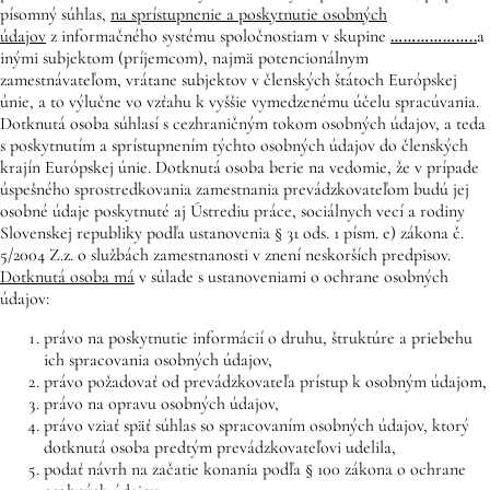
písomný súhlas,
na sprístupnenie a poskytnutie osobných
údajov
z informačného systému spoločnostiam v skupine
………………..
a
inými subjektom (príjemcom), najmä potencionálnym
zamestnávateľom, vrátane subjektov v členských štátoch Európskej
únie, a to výlučne vo vzťahu k vyššie vymedzenému účelu spracúvania.
Dotknutá osoba súhlasí s cezhraničným tokom osobných údajov, a teda
s poskytnutím a sprístupnením týchto osobných údajov do členských
krajín Európskej únie. Dotknutá osoba berie na vedomie, že v prípade
úspešného sprostredkovania zamestnania prevádzkovateľom budú jej
osobné údaje poskytnuté aj Ústrediu práce, sociálnych vecí a rodiny
Slovenskej republiky podľa ustanovenia § 31 ods. 1 písm. e) zákona č.
5/2004 Z.z. o službách zamestnanosti v znení neskorších predpisov.
Dotknutá osoba má
v súlade s ustanoveniami o ochrane osobných
údajov:
právo na poskytnutie informácií o druhu, štruktúre a priebehu
ich spracovania osobných údajov,
právo požadovať od prevádzkovateľa prístup k osobným údajom,
právo na opravu osobných údajov,
právo vziať späť súhlas so spracovaním osobných údajov, ktorý
dotknutá osoba predtým prevádzkovateľovi udelila,
podať návrh na začatie konania podľa § 100 zákona o ochrane