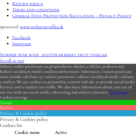
Return policy
Terms and conditions
General Data Protection Regulation – Privacy Policy
spracoval:
www.webovagrafika.sk
Facebook
Instagram
Summer pear wine, 2021
Strawberry fruit vinegar
Scroll to top
Súbory cookie používame na prispôsobenie obsahu a reklám, poskytovanie
funkcií sociálnych médií a analýzu návštevnosti. Informácie o vašom používaní
našej stránky zdieľame aj s našimi partnermi v oblasti sociálnych médií, reklamy
a analýzy. We use cookies to personalise content and ads, to provide social media
features and to analyse our traffic. We also share information about your use of
our site with our social media, advertising and analytics partners.
View more
Cookies settings
Accept
Decline
Privacy & Cookie policy
Privacy & Cookies policy
Cookies list
Cookie name
Active