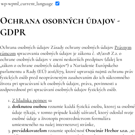
wp-wpml_current_language
Ochrana osobných údajov -
GDPR
Ochrana osobných údajov Zásady ochrany osobných údajov
Právnym
rámcom
spracovania osobných údajov je zákona č. 18/2018 Z.z. o
ochrane osobných údajov v znení neskorších predpisov (ďalej len
„zákon o ochrane osobných údajov“) a Nariadenie Európskeho
parlamentu a Rady (EÚ) 2016/679, ktoré upravujú najmä ochranu práv
fyzických osôb pred neoprávneným zasahovaním do ich súkromného
života pri spracúvaní ich osobných údajov, práva, povinnosti a
zodpovednosť pri spracúvaní osobných údajov fyzických osôb.
Z hľadiska pojmov
sa
dotknutou osobou
rozumie každá fyzická osoba, ktorej sa osobné
údaje týkajú, v tomto prípade každý užívateľ, ktorý odoslal svoje
osobné údaje a životopis prostredníctvom formulára
umiestneného na našej internetovej stránke,
prevádzkovateľom
rozumie spoločnosť
Ovocinár Hrehor
s.r.o.
,
so