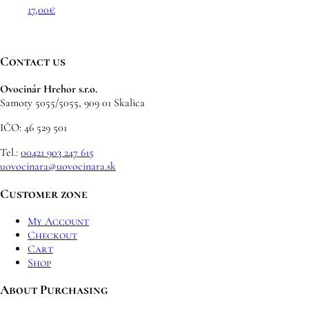
17,00
€
Contact us
Ovocinár Hrehor s.r.o.
Samoty 5055/5055, 909 01 Skalica
IČO: 46 529 501
Tel.:
00421 903 247 615
uovocinara@uovocinara.sk
Customer zone
My Account
Checkout
Cart
Shop
About Purchasing