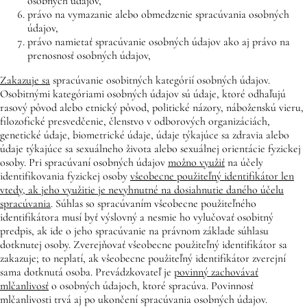
osobných údajov,
právo na vymazanie alebo obmedzenie spracúvania osobných
údajov,
právo namietať spracúvanie osobných údajov ako aj právo na
prenosnosť osobných údajov,
Zakazuje sa
spracúvanie osobitných kategórií osobných údajov.
Osobitnými kategóriami osobných údajov sú údaje, ktoré odhaľujú
rasový pôvod alebo etnický pôvod, politické názory, náboženskú vieru,
filozofické presvedčenie, členstvo v odborových organizáciách,
genetické údaje, biometrické údaje, údaje týkajúce sa zdravia alebo
údaje týkajúce sa sexuálneho života alebo sexuálnej orientácie fyzickej
osoby. Pri spracúvaní osobných údajov
možno využiť
na účely
identifikovania fyzickej osoby
všeobecne použiteľný identifikátor len
vtedy, ak jeho využitie je nevyhnutné na dosiahnutie daného účelu
spracúvania
. Súhlas so spracúvaním všeobecne použiteľného
identifikátora musí byť výslovný a nesmie ho vylučovať osobitný
predpis, ak ide o jeho spracúvanie na právnom základe súhlasu
dotknutej osoby. Zverejňovať všeobecne použiteľný identifikátor sa
zakazuje; to neplatí, ak všeobecne použiteľný identifikátor zverejní
sama dotknutá osoba. Prevádzkovateľ je
povinný zachovávať
mlčanlivosť
o osobných údajoch, ktoré spracúva. Povinnosť
mlčanlivosti trvá aj po ukončení spracúvania osobných údajov.