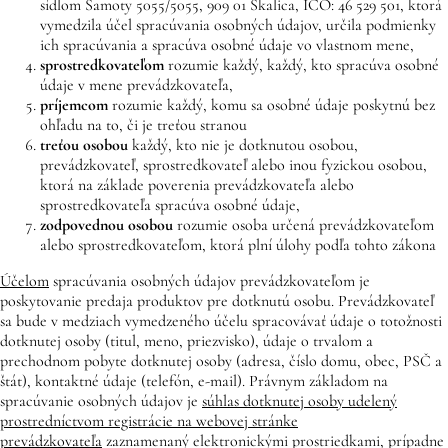
sídlom Samoty 5055/5055, 909 01 Skalica, IČO: 46 529 501, ktorá
vymedzila účel spracúvania osobných údajov, určila podmienky
ich spracúvania a spracúva osobné údaje vo vlastnom mene,
sprostredkovateľom
rozumie každý, každý, kto spracúva osobné
údaje v mene prevádzkovateľa,
príjemcom
rozumie každý, komu sa osobné údaje poskytnú bez
ohľadu na to, či je treťou stranou
treťou osobou
každý, kto nie je dotknutou osobou,
prevádzkovateľ, sprostredkovateľ alebo inou fyzickou osobou,
ktorá na základe poverenia prevádzkovateľa alebo
sprostredkovateľa spracúva osobné údaje,
zodpovednou osobou
rozumie osoba určená prevádzkovateľom
alebo sprostredkovateľom, ktorá plní úlohy podľa tohto zákona
Účelom
spracúvania osobných údajov prevádzkovateľom je
poskytovanie predaja produktov pre dotknutú osobu. Prevádzkovateľ
sa bude v medziach vymedzeného účelu spracovávať údaje o totožnosti
dotknutej osoby (titul, meno, priezvisko), údaje o trvalom a
prechodnom pobyte dotknutej osoby (adresa, číslo domu, obec, PSČ a
štát), kontaktné údaje (telefón, e-mail). Právnym základom na
spracúvanie osobných údajov je
súhlas dotknutej osoby udelený
prostredníctvom registrácie na webovej stránke
prevádzkovateľa
zaznamenaný elektronickými prostriedkami, prípadne