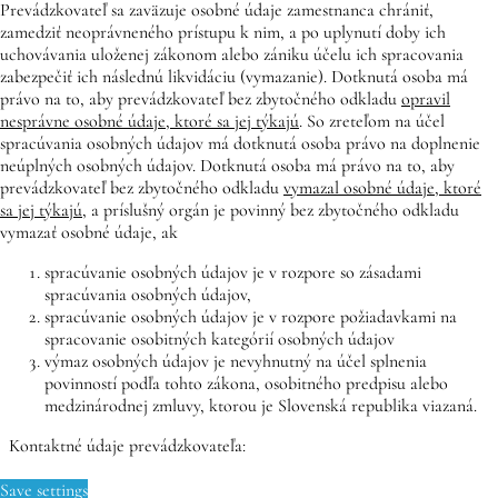
Prevádzkovateľ sa zaväzuje osobné údaje zamestnanca chrániť,
zamedziť neoprávneného prístupu k nim, a po uplynutí doby ich
uchovávania uloženej zákonom alebo zániku účelu ich spracovania
zabezpečiť ich následnú likvidáciu (vymazanie). Dotknutá osoba má
právo na to, aby prevádzkovateľ bez zbytočného odkladu
opravil
nesprávne osobné údaje, ktoré sa jej týkajú
. So zreteľom na účel
spracúvania osobných údajov má dotknutá osoba právo na doplnenie
neúplných osobných údajov. Dotknutá osoba má právo na to, aby
prevádzkovateľ bez zbytočného odkladu
vymazal osobné údaje, ktoré
sa jej týkajú
, a príslušný orgán je povinný bez zbytočného odkladu
vymazať osobné údaje, ak
spracúvanie osobných údajov je v rozpore so zásadami
spracúvania osobných údajov,
spracúvanie osobných údajov je v rozpore požiadavkami na
spracovanie osobitných kategórií osobných údajov
výmaz osobných údajov je nevyhnutný na účel splnenia
povinností podľa tohto zákona, osobitného predpisu alebo
medzinárodnej zmluvy, ktorou je Slovenská republika viazaná.
Kontaktné údaje prevádzkovateľa:
Save settings