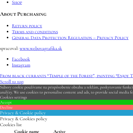
Shop
About Purchasing
Return policy
Terms and conditions
General Data Protection Regulation – Privacy Policy
spracoval:
www.webovagrafika.sk
Facebook
Instagram
From black currants “Temple of the Forest”, painting “Enjoy Th
Scroll to top
Súbory cookie používame na prispôsobenie obsahu a reklám, poskytovanie funkcií 
analýzy. We use cookies to personalise content and ads, to provide social media fe
Cookies settings
Accept
Decline
Privacy & Cookie policy
Privacy & Cookies policy
Cookies list
Cookie name
Active