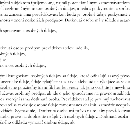
 inými subjektom (príjemcom), najmä potencionálnym zamestnávateľom, v
í s cezhraničným tokom osobných údajov, a teda s poskytnutím a spríst
nia zamestnania prevádzkovateľom budú jej osobné údaje poskytnuté aj 
nanosti v znení neskorších predpisov.
Dotknutá osoba má
v súlade s usta
ch spracovania osobných údajov,
otknutá osoba predtým prevádzkovateľovi udelila,
obných údajov,
jov,
enosnosť osobných údajov,
mi kategóriami osobných údajov sú údaje, ktoré odhaľujú rasový pôvod 
metrické údaje, údaje týkajúce sa zdravia alebo údaje týkajúce sa sexuá
všeobecne použiteľný identifikátor len vtedy, ak jeho využitie je nevyh
ylučovať osobitný predpis, ak ide o jeho spracúvanie na právnom základ
kátor zverejní sama dotknutá osoba. Prevádzkovateľ je
povinný zachovávať
kovateľ sa zaväzuje osobné údaje zamestnanca chrániť, zamedziť neoprá
ikvidáciu (vymazanie). Dotknutá osoba má právo na to, aby prevádzkov
 osoba právo na doplnenie neúplných osobných údajov. Dotknutá osoba
točného odkladu vymazať osobné údaje, ak