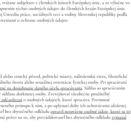
rátane subjektov v členských štátoch Európskej únie, a to výlučne vo
upnením týchto osobných údajov do členských krajín Európskej únie.
Ústrediu práce, sociálnych vecí a rodiny Slovenskej republiky podľa
noveniami o ochrane osobných údajov:
alebo etnický pôvod, politické názory, náboženskú vieru, filozofické
lneho života alebo sexuálnej orientácie fyzickej osoby. Pri spracúvaní
nutné na dosiahnutie daného účelu spracúvania
. Súhlas so spracúvaním
e súhlasu dotknutej osoby. Zverejňovať všeobecne použiteľný
 mlčanlivosť
o osobných údajoch, ktoré spracúva. Povinnosť
vneného prístupu k nim, a po uplynutí doby ich uchovávania uloženej
ateľ bez zbytočného odkladu
opravil nesprávne osobné údaje, ktoré sa jej
 má právo na to, aby prevádzkovateľ bez zbytočného odkladu
vymazal