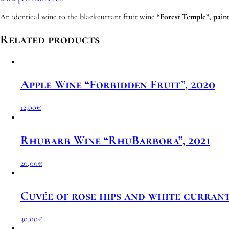
An identical wine to the blackcurrant fruit wine
“Forest Temple”, paint
Related products
Apple Wine “Forbidden Fruit”, 2020
12,00
€
Rhubarb Wine “RhuBarbora”, 2021
20,00
€
Cuvée of rose hips and white currant
30,00
€