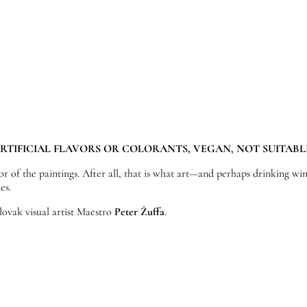
TIFICIAL FLAVORS OR COLORANTS, VEGAN, NOT SUITABL
or of the paintings. After all, that is what art—and perhaps drinking wi
es.
lovak visual artist Maestro
Peter Žuffa
.