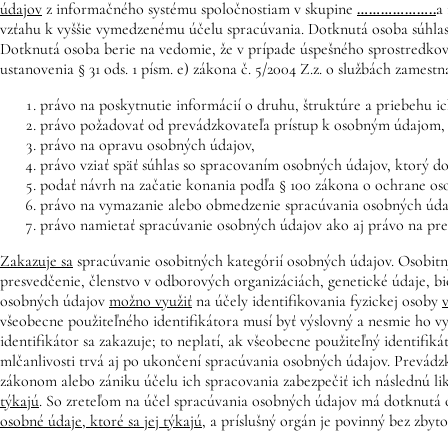
údajov
z informačného systému spoločnostiam v skupine
………………..
a
vzťahu k vyššie vymedzenému účelu spracúvania. Dotknutá osoba súhlas
Dotknutá osoba berie na vedomie, že v prípade úspešného sprostredkova
ustanovenia § 31 ods. 1 písm. e) zákona č. 5/2004 Z.z. o službách zamest
právo na poskytnutie informácií o druhu, štruktúre a priebehu i
právo požadovať od prevádzkovateľa prístup k osobným údajom,
právo na opravu osobných údajov,
právo vziať späť súhlas so spracovaním osobných údajov, ktorý d
podať návrh na začatie konania podľa § 100 zákona o ochrane os
právo na vymazanie alebo obmedzenie spracúvania osobných úda
právo namietať spracúvanie osobných údajov ako aj právo na pr
Zakazuje sa
spracúvanie osobitných kategórií osobných údajov. Osobitný
presvedčenie, členstvo v odborových organizáciách, genetické údaje, bio
osobných údajov
možno využiť
na účely identifikovania fyzickej osoby
všeobecne použiteľného identifikátora musí byť výslovný a nesmie ho v
identifikátor sa zakazuje; to neplatí, ak všeobecne použiteľný identifi
mlčanlivosti trvá aj po ukončení spracúvania osobných údajov. Prevádz
zákonom alebo zániku účelu ich spracovania zabezpečiť ich následnú l
týkajú
. So zreteľom na účel spracúvania osobných údajov má dotknutá
osobné údaje, ktoré sa jej týkajú
, a príslušný orgán je povinný bez zby