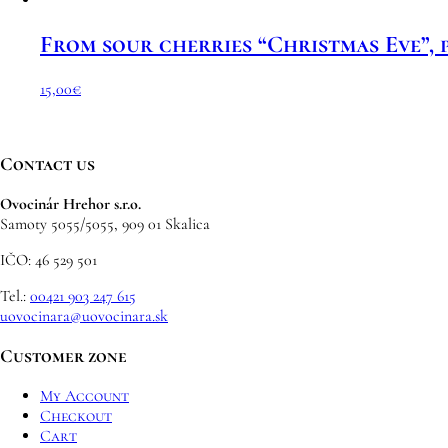
From sour cherries “Christmas Eve”,
15,00
€
Contact us
Ovocinár Hrehor s.r.o.
Samoty 5055/5055, 909 01 Skalica
IČO: 46 529 501
Tel.:
00421 903 247 615
uovocinara@uovocinara.sk
Customer zone
My Account
Checkout
Cart