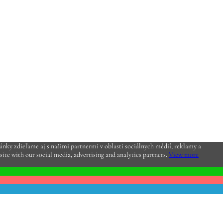
nky zdieľame aj s našimi partnermi v oblasti sociálnych médií, reklamy a
site with our social media, advertising and analytics partners.
View more