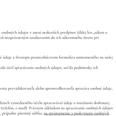
 osobných údajov v znení neskorších predpisov (ďalej len „zákon o
red neoprávneným zasahovaním do ich súkromného života pri
bné údaje a životopis prostredníctvom formulára umiestneného na našej
zila účel spracúvania osobných údajov, určila podmienky ich
renia prevádzkovateľa alebo sprostredkovateľa spracúva osobné údaje,
ziach vymedzeného účelu spracovávať údaje o totožnosti dotknutej
e (telefón, e-mail). Právnym základom na spracúvanie osobných údajov
 prípadne písomný súhlas,
na sprístupnenie a poskytnutie osobných