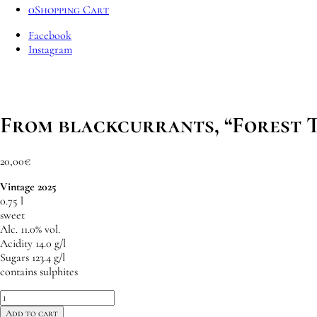
0
Shopping Cart
Facebook
Instagram
From blackcurrants, “Forest T
20,00
€
Vintage 2025
0.75 l
sweet
Alc. 11.0% vol.
Acidity 14.0 g/l
Sugars 123.4 g/l
contains sulphites
From
blackcurrants,
Add to cart