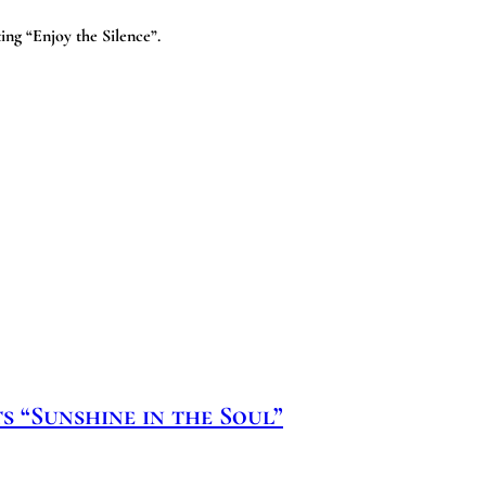
ing “Enjoy the Silence”.
s “Sunshine in the Soul”