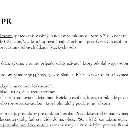
DPR
rámcom
spracovania osobných údajov je zákona č. 18/2018 Z.z. o ochrane
y (EÚ) 2016/679, ktoré upravujú najmä ochranu práv fyzických osôb p
spracúvaní osobných údajov fyzických osôb.
 údaje týkajú, v tomto prípade každý užívateľ, ktorý odoslal svoje oso
 sídlom Samoty 5055/5055, 909 01 Skalica, IČO: 46 529 501, ktorá vymed
údaje v mene prevádzkovateľa,
adu na to, či je treťou stranou
ľ, sprostredkovateľ alebo inou fyzickou osobou, ktorá na základe pove
bo sprostredkovateľom, ktorá plní úlohy podľa tohto zákona
 predaja produktov pre dotknutú osobu. Prevádzkovateľ sa bude v med
dotknutej osoby (adresa, číslo domu, obec, PSČ a štát), kontaktné údaj
vej stránke prevádzkovateľa
zaznamenaný elektronickými prostriedkami,