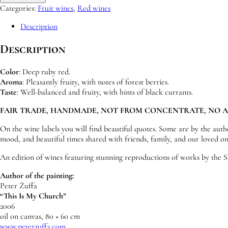
“Forest
Categories:
Fruit wines
,
Red wines
Temple”,
painting
Description
“This
Is
Description
My
Church”
Color
: Deep ruby red.
quantity
Aroma
: Pleasantly fruity, with notes of forest berries.
Taste
: Well-balanced and fruity, with hints of black currants.
FAIR TRADE, HANDMADE, NOT FROM CONCENTRATE, NO AR
On the wine labels you will find beautiful quotes. Some are by the auth
mood, and beautiful times shared with friends, family, and our loved on
An edition of wines featuring stunning reproductions of works by the S
Author of the painting:
Peter Žuffa
“This Is My Church”
2006
oil on canvas, 80 × 60 cm
www.peterzuffa.com