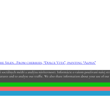
e Silen...
From cherries, “Dolce Vita”, painting “Alpha”
sociálnych médií a analýzu návštevnosti. Informácie o vašom používaní našej strá
atures and to analyse our traffic. We also share information about your use of our 