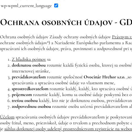
wp-wpml_current_language
Ochrana osobných údajov - G
Ochrana osobných údajov Zásady ochrany osobných údajov
Právnym 
ochrane osobných údajov“) a Nariadenie Európskeho parlamentu a Rad
spracúvaní ich osobných údajov, práva, povinnosti a zodpovednosť pri 
Z hľadiska pojmov
sa
dotknutou osobou
rozumie každá fyzická osoba, ktorej sa osobné
internetovej stránke,
prevádzkovateľom
rozumie spoločnosť
Ovocinár Hrehor
s.r.o.
,
so
spracúvania a spracúva osobné údaje vo vlastnom mene,
sprostredkovateľom
rozumie každý, každý, kto spracúva osobné 
príjemcom
rozumie každý, komu sa osobné údaje poskytnú bez ohľ
treťou osobou
každý, kto nie je dotknutou osobou, prevádzkovate
zodpovednou osobou
rozumie osoba určená prevádzkovateľom ale
Účelom
spracúvania osobných údajov prevádzkovateľom je poskytovanie
osoby (titul, meno, priezvisko), údaje o trvalom a prechodnom pobyte 
je
súhlas dotknutej osoby udelený prostredníctvom registrácie na webo