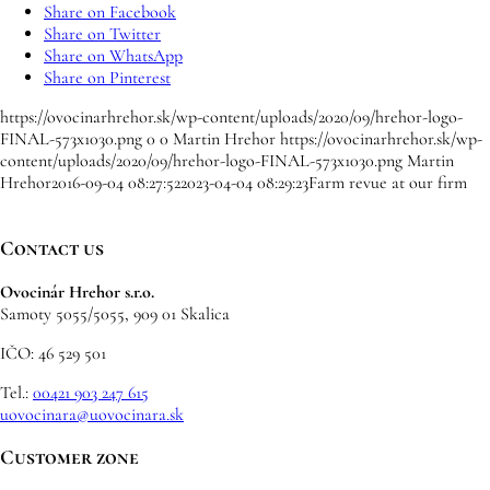
Share on Facebook
Share on Twitter
Share on WhatsApp
Share on Pinterest
https://ovocinarhrehor.sk/wp-content/uploads/2020/09/hrehor-logo-
FINAL-573x1030.png
0
0
Martin Hrehor
https://ovocinarhrehor.sk/wp-
content/uploads/2020/09/hrehor-logo-FINAL-573x1030.png
Martin
Hrehor
2016-09-04 08:27:52
2023-04-04 08:29:23
Farm revue at our firm
Contact us
Ovocinár Hrehor s.r.o.
Samoty 5055/5055, 909 01 Skalica
IČO: 46 529 501
Tel.:
00421 903 247 615
uovocinara@uovocinara.sk
Customer zone