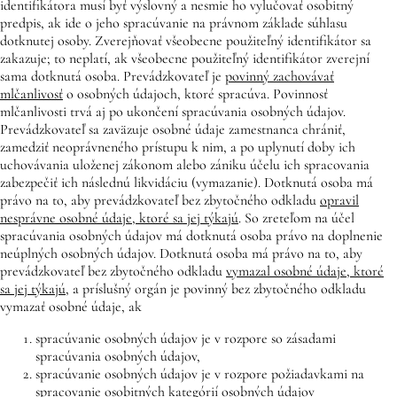
identifikátora musí byť výslovný a nesmie ho vylučovať osobitný
predpis, ak ide o jeho spracúvanie na právnom základe súhlasu
dotknutej osoby. Zverejňovať všeobecne použiteľný identifikátor sa
zakazuje; to neplatí, ak všeobecne použiteľný identifikátor zverejní
sama dotknutá osoba. Prevádzkovateľ je
povinný zachovávať
mlčanlivosť
o osobných údajoch, ktoré spracúva. Povinnosť
mlčanlivosti trvá aj po ukončení spracúvania osobných údajov.
Prevádzkovateľ sa zaväzuje osobné údaje zamestnanca chrániť,
zamedziť neoprávneného prístupu k nim, a po uplynutí doby ich
uchovávania uloženej zákonom alebo zániku účelu ich spracovania
zabezpečiť ich následnú likvidáciu (vymazanie). Dotknutá osoba má
právo na to, aby prevádzkovateľ bez zbytočného odkladu
opravil
nesprávne osobné údaje, ktoré sa jej týkajú
. So zreteľom na účel
spracúvania osobných údajov má dotknutá osoba právo na doplnenie
neúplných osobných údajov. Dotknutá osoba má právo na to, aby
prevádzkovateľ bez zbytočného odkladu
vymazal osobné údaje, ktoré
sa jej týkajú
, a príslušný orgán je povinný bez zbytočného odkladu
vymazať osobné údaje, ak
spracúvanie osobných údajov je v rozpore so zásadami
spracúvania osobných údajov,
spracúvanie osobných údajov je v rozpore požiadavkami na
spracovanie osobitných kategórií osobných údajov