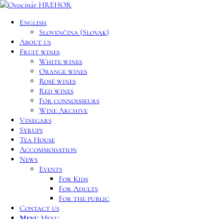
English
Slovenčina
(
Slovak
)
About us
Fruit wines
White wines
Orange wines
Rosé wines
Red wines
For connoisseurs
Wine Archive
Vinegars
Syrups
Tea House
Accommodation
News
Events
For Kids
For Adults
For the public
Contact us
Menu
Menu