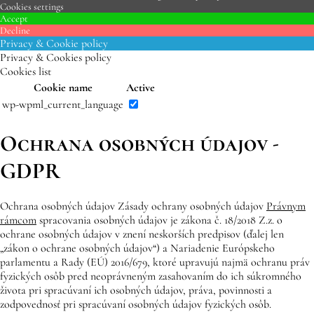
Cookies settings
Accept
Decline
Privacy & Cookie policy
Privacy & Cookies policy
Cookies list
Cookie name
Active
wp-wpml_current_language
Ochrana osobných údajov -
GDPR
Ochrana osobných údajov Zásady ochrany osobných údajov
Právnym
rámcom
spracovania osobných údajov je zákona č. 18/2018 Z.z. o
ochrane osobných údajov v znení neskorších predpisov (ďalej len
„zákon o ochrane osobných údajov“) a Nariadenie Európskeho
parlamentu a Rady (EÚ) 2016/679, ktoré upravujú najmä ochranu práv
fyzických osôb pred neoprávneným zasahovaním do ich súkromného
života pri spracúvaní ich osobných údajov, práva, povinnosti a
zodpovednosť pri spracúvaní osobných údajov fyzických osôb.