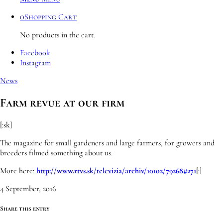
0
Shopping Cart
No products in the cart.
Facebook
Instagram
News
Farm revue at our firm
[:sk]
The magazine for small gardeners and large farmers, for growers and
breeders filmed something about us.
More here:
http://www.rtvs.sk/televizia/archiv/10102/79268#271
[:]
4 September, 2016
Share this entry