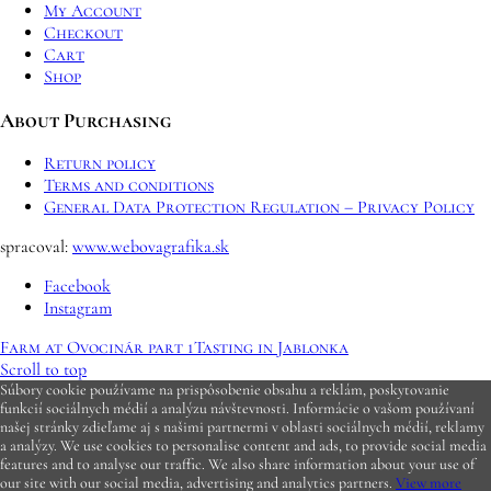
My Account
Checkout
Cart
Shop
About Purchasing
Return policy
Terms and conditions
General Data Protection Regulation – Privacy Policy
spracoval:
www.webovagrafika.sk
Facebook
Instagram
Farm at Ovocinár part 1
Tasting in Jablonka
Scroll to top
Súbory cookie používame na prispôsobenie obsahu a reklám, poskytovanie
funkcií sociálnych médií a analýzu návštevnosti. Informácie o vašom používaní
našej stránky zdieľame aj s našimi partnermi v oblasti sociálnych médií, reklamy
a analýzy. We use cookies to personalise content and ads, to provide social media
features and to analyse our traffic. We also share information about your use of
our site with our social media, advertising and analytics partners.
View more