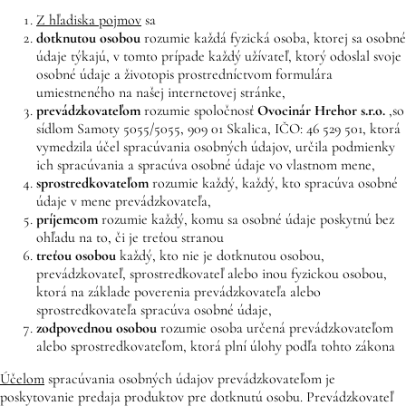
Z hľadiska pojmov
sa
dotknutou osobou
rozumie každá fyzická osoba, ktorej sa osobné
údaje týkajú, v tomto prípade každý užívateľ, ktorý odoslal svoje
osobné údaje a životopis prostredníctvom formulára
umiestneného na našej internetovej stránke,
prevádzkovateľom
rozumie spoločnosť
Ovocinár Hrehor
s.r.o.
,
so
sídlom Samoty 5055/5055, 909 01 Skalica, IČO: 46 529 501, ktorá
vymedzila účel spracúvania osobných údajov, určila podmienky
ich spracúvania a spracúva osobné údaje vo vlastnom mene,
sprostredkovateľom
rozumie každý, každý, kto spracúva osobné
údaje v mene prevádzkovateľa,
príjemcom
rozumie každý, komu sa osobné údaje poskytnú bez
ohľadu na to, či je treťou stranou
treťou osobou
každý, kto nie je dotknutou osobou,
prevádzkovateľ, sprostredkovateľ alebo inou fyzickou osobou,
ktorá na základe poverenia prevádzkovateľa alebo
sprostredkovateľa spracúva osobné údaje,
zodpovednou osobou
rozumie osoba určená prevádzkovateľom
alebo sprostredkovateľom, ktorá plní úlohy podľa tohto zákona
Účelom
spracúvania osobných údajov prevádzkovateľom je
poskytovanie predaja produktov pre dotknutú osobu. Prevádzkovateľ