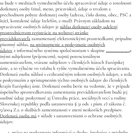
sa bude v medziach vymedzeného účelu spracovávať údaje o totožnosti
dotknutej osoby (titul, meno, priezvisko), údaje o trvalom a
prechodnom pobyte dotknutej osoby (adresa, číslo domu, obec, PSČ a
štát), kontaktné údaje (telefón, e-mail). Právnym základom na
spracúvanie osobných údajov je
súhlas dotknutej osoby udelený
prostredníctvom registrácie na webovej stránke
prevádzkovateľa
zaznamenaný elektronickými prostriedkami, prípadne
písomný súhlas,
na sprístupnenie a poskytnutie osobných
údajov
z informačného systému spoločnostiam v skupine
………………..
a
inými subjektom (príjemcom), najmä potencionálnym
zamestnávateľom, vrátane subjektov v členských štátoch Európskej
únie, a to výlučne vo vzťahu k vyššie vymedzenému účelu spracúvania.
Dotknutá osoba súhlasí s cezhraničným tokom osobných údajov, a teda
s poskytnutím a sprístupnením týchto osobných údajov do členských
krajín Európskej únie. Dotknutá osoba berie na vedomie, že v prípade
úspešného sprostredkovania zamestnania prevádzkovateľom budú jej
osobné údaje poskytnuté aj Ústrediu práce, sociálnych vecí a rodiny
Slovenskej republiky podľa ustanovenia § 31 ods. 1 písm. e) zákona č.
5/2004 Z.z. o službách zamestnanosti v znení neskorších predpisov.
Dotknutá osoba má
v súlade s ustanoveniami o ochrane osobných
údajov:
právo na poskytnutie informácií o druhu, štruktúre a priebehu