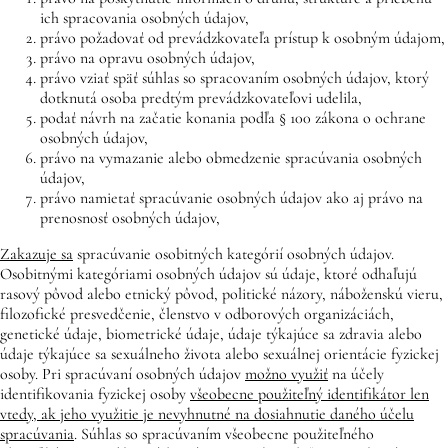
ich spracovania osobných údajov,
právo požadovať od prevádzkovateľa prístup k osobným údajom,
právo na opravu osobných údajov,
právo vziať späť súhlas so spracovaním osobných údajov, ktorý
dotknutá osoba predtým prevádzkovateľovi udelila,
podať návrh na začatie konania podľa § 100 zákona o ochrane
osobných údajov,
právo na vymazanie alebo obmedzenie spracúvania osobných
údajov,
právo namietať spracúvanie osobných údajov ako aj právo na
prenosnosť osobných údajov,
Zakazuje sa
spracúvanie osobitných kategórií osobných údajov.
Osobitnými kategóriami osobných údajov sú údaje, ktoré odhaľujú
rasový pôvod alebo etnický pôvod, politické názory, náboženskú vieru,
filozofické presvedčenie, členstvo v odborových organizáciách,
genetické údaje, biometrické údaje, údaje týkajúce sa zdravia alebo
údaje týkajúce sa sexuálneho života alebo sexuálnej orientácie fyzickej
osoby. Pri spracúvaní osobných údajov
možno využiť
na účely
identifikovania fyzickej osoby
všeobecne použiteľný identifikátor len
vtedy, ak jeho využitie je nevyhnutné na dosiahnutie daného účelu
spracúvania
. Súhlas so spracúvaním všeobecne použiteľného