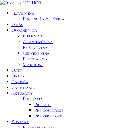
Slovenčina
English
(
Angličtina
)
O nás
Ovocné vína
Biele vína
Oranžové vína
Ružové vína
Červené vína
Pre znalcov
V archíve
Octy
Sirupy
Čajovňa
Ubytovanie
Aktuality
Podujatia
Pre deti
Pre dospelých
Pre verejnosť
Kontakt
Predajné miesta