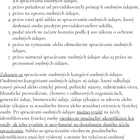
ich spracovania osobných údajov,
právo požadovať od prevádzkovateľa prístup k osobným údajom,
právo na opravu osobných údajov,
právo vziať späť súhlas so spracovaním osobných údajov, ktorý
dotknutá osoba predtým prevádzkovateľovi udelila,
podať návrh na začatie konania podľa § 100 zákona o ochrane
osobných údajov,
právo na vymazanie alebo obmedzenie spracúvania osobných
údajov,
právo namietať spracúvanie osobných údajov ako aj právo na
prenosnosť osobných údajov,
Zakazuje sa
spracúvanie osobitných kategórií osobných údajov.
Osobitnými kategóriami osobných údajov sú údaje, ktoré odhaľujú
rasový pôvod alebo etnický pôvod, politické názory, náboženskú vieru,
filozofické presvedčenie, členstvo v odborových organizáciách,
genetické údaje, biometrické údaje, údaje týkajúce sa zdravia alebo
údaje týkajúce sa sexuálneho života alebo sexuálnej orientácie fyzickej
osoby. Pri spracúvaní osobných údajov
možno využiť
na účely
identifikovania fyzickej osoby
všeobecne použiteľný identifikátor len
vtedy, ak jeho využitie je nevyhnutné na dosiahnutie daného účelu
spracúvania
. Súhlas so spracúvaním všeobecne použiteľného
identifikátora musí byť výslovný a nesmie ho vylučovať osobitný