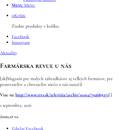
Menu
Menu
0
Košík
Žiadne produkty v košíku.
Facebook
Instagram
Aktuality
Farmárska revue u nás
[:sk]Magazín pre malých záhradkárov aj veľkých farmárov, pre
pestovateľov a chovateľov niečo o nás natočil.
Viac tu:
http://www.rtvs.sk/televizia/archiv/10102/79268#271
[:]
1 septembra, 2016
Zdielať na
Zdielať Facebook