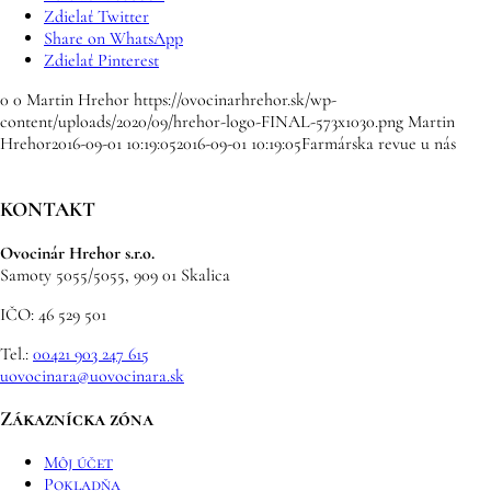
Zdielať Twitter
Share on WhatsApp
Zdielať Pinterest
0
0
Martin Hrehor
https://ovocinarhrehor.sk/wp-
content/uploads/2020/09/hrehor-logo-FINAL-573x1030.png
Martin
Hrehor
2016-09-01 10:19:05
2016-09-01 10:19:05
Farmárska revue u nás
KONTAKT
Ovocinár Hrehor s.r.o.
Samoty 5055/5055, 909 01 Skalica
IČO: 46 529 501
Tel.:
00421 903 247 615
uovocinara@uovocinara.sk
Zákaznícka zóna
Môj účet
Pokladňa