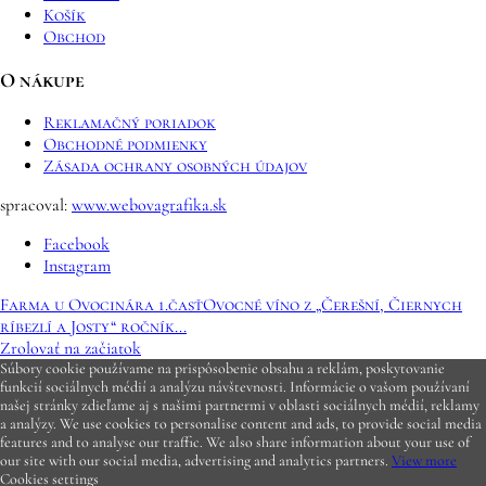
Košík
Obchod
O nákupe
Reklamačný poriadok
Obchodné podmienky
Zásada ochrany osobných údajov
spracoval:
www.webovagrafika.sk
Facebook
Instagram
Farma u Ovocinára 1.časť
Ovocné víno z „Čerešní, Čiernych
ríbezlí a Josty“ ročník...
Zrolovať na začiatok
Súbory cookie používame na prispôsobenie obsahu a reklám, poskytovanie
funkcií sociálnych médií a analýzu návštevnosti. Informácie o vašom používaní
našej stránky zdieľame aj s našimi partnermi v oblasti sociálnych médií, reklamy
a analýzy. We use cookies to personalise content and ads, to provide social media
features and to analyse our traffic. We also share information about your use of
our site with our social media, advertising and analytics partners.
View more
Cookies settings