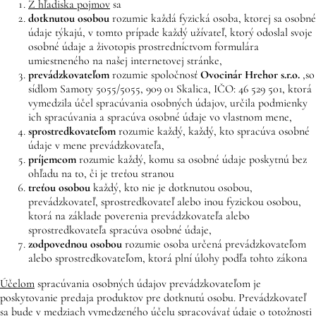
Z hľadiska pojmov
sa
dotknutou osobou
rozumie každá fyzická osoba, ktorej sa osobné
údaje týkajú, v tomto prípade každý užívateľ, ktorý odoslal svoje
osobné údaje a životopis prostredníctvom formulára
umiestneného na našej internetovej stránke,
prevádzkovateľom
rozumie spoločnosť
Ovocinár Hrehor
s.r.o.
,
so
sídlom Samoty 5055/5055, 909 01 Skalica, IČO: 46 529 501, ktorá
vymedzila účel spracúvania osobných údajov, určila podmienky
ich spracúvania a spracúva osobné údaje vo vlastnom mene,
sprostredkovateľom
rozumie každý, každý, kto spracúva osobné
údaje v mene prevádzkovateľa,
príjemcom
rozumie každý, komu sa osobné údaje poskytnú bez
ohľadu na to, či je treťou stranou
treťou osobou
každý, kto nie je dotknutou osobou,
prevádzkovateľ, sprostredkovateľ alebo inou fyzickou osobou,
ktorá na základe poverenia prevádzkovateľa alebo
sprostredkovateľa spracúva osobné údaje,
zodpovednou osobou
rozumie osoba určená prevádzkovateľom
alebo sprostredkovateľom, ktorá plní úlohy podľa tohto zákona
Účelom
spracúvania osobných údajov prevádzkovateľom je
poskytovanie predaja produktov pre dotknutú osobu. Prevádzkovateľ
sa bude v medziach vymedzeného účelu spracovávať údaje o totožnosti