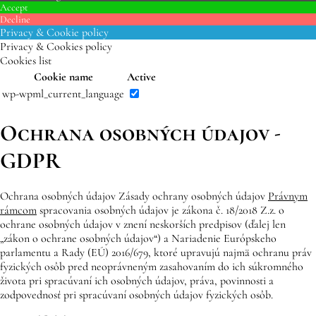
Accept
Decline
Privacy & Cookie policy
Privacy & Cookies policy
Cookies list
Cookie name
Active
wp-wpml_current_language
Ochrana osobných údajov -
GDPR
Ochrana osobných údajov Zásady ochrany osobných údajov
Právnym
rámcom
spracovania osobných údajov je zákona č. 18/2018 Z.z. o
ochrane osobných údajov v znení neskorších predpisov (ďalej len
„zákon o ochrane osobných údajov“) a Nariadenie Európskeho
parlamentu a Rady (EÚ) 2016/679, ktoré upravujú najmä ochranu práv
fyzických osôb pred neoprávneným zasahovaním do ich súkromného
života pri spracúvaní ich osobných údajov, práva, povinnosti a
zodpovednosť pri spracúvaní osobných údajov fyzických osôb.