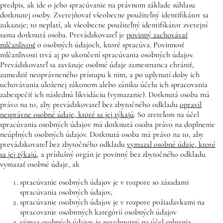
predpis, ak ide o jeho spracúvanie na právnom základe súhlasu
dotknutej osoby. Zverejňovať všeobecne použiteľný identifikátor sa
zakazuje; to neplatí, ak všeobecne použiteľný identifikátor zverejní
sama dotknutá osoba. Prevádzkovateľ je
povinný zachovávať
mlčanlivosť
o osobných údajoch, ktoré spracúva. Povinnosť
mlčanlivosti trvá aj po ukončení spracúvania osobných údajov.
Prevádzkovateľ sa zaväzuje osobné údaje zamestnanca chrániť,
zamedziť neoprávneného prístupu k nim, a po uplynutí doby ich
uchovávania uloženej zákonom alebo zániku účelu ich spracovania
zabezpečiť ich následnú likvidáciu (vymazanie). Dotknutá osoba má
právo na to, aby prevádzkovateľ bez zbytočného odkladu
opravil
nesprávne osobné údaje, ktoré sa jej týkajú
. So zreteľom na účel
spracúvania osobných údajov má dotknutá osoba právo na doplnenie
neúplných osobných údajov. Dotknutá osoba má právo na to, aby
prevádzkovateľ bez zbytočného odkladu
vymazal osobné údaje, ktoré
sa jej týkajú
, a príslušný orgán je povinný bez zbytočného odkladu
vymazať osobné údaje, ak
spracúvanie osobných údajov je v rozpore so zásadami
spracúvania osobných údajov,
spracúvanie osobných údajov je v rozpore požiadavkami na
spracovanie osobitných kategórií osobných údajov
výmaz osobných údajov je nevyhnutný na účel splnenia