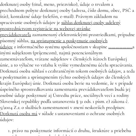
dotknutej osoby (titul, meno, priezvisko), údaje o trvalom a
prechodnom pobyte dotknutej osoby (adresa, číslo domu, obec, PSČ a
štát), kontaktné údaje (telefón, e-mail). Právnym základom na
spracúvanie osobných údajov je
súhlas dotknutej osoby udelený
prostredníctvom registrácie na webovej stránke
prevádzkovateľa
zaznamenaný elektronickými prostriedkami, prípadne
písomný súhlas,
na sprístupnenie a poskytnutie osobných
údajov
z informačného systému spoločnostiam v skupine
………………..
a
inými subjektom (príjemcom), najmä potencionálnym
zamestnávateľom, vrátane subjektov v členských štátoch Európskej
únie, a to výlučne vo vzťahu k vyššie vymedzenému účelu spracúvania.
Dotknutá osoba súhlasí s cezhraničným tokom osobných údajov, a teda
s poskytnutím a sprístupnením týchto osobných údajov do členských
krajín Európskej únie. Dotknutá osoba berie na vedomie, že v prípade
úspešného sprostredkovania zamestnania prevádzkovateľom budú jej
osobné údaje poskytnuté aj Ústrediu práce, sociálnych vecí a rodiny
Slovenskej republiky podľa ustanovenia § 31 ods. 1 písm. e) zákona č.
5/2004 Z.z. o službách zamestnanosti v znení neskorších predpisov.
Dotknutá osoba má
v súlade s ustanoveniami o ochrane osobných
údajov:
právo na poskytnutie informácií o druhu, štruktúre a priebehu