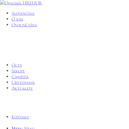
Slovenčina
O nás
Ovocné vína
Octy
Sirupy
Čajovňa
Ubytovanie
Aktuality
Kontakt
Menu
Menu