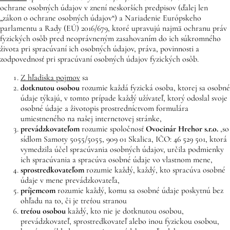
ochrane osobných údajov v znení neskorších predpisov (ďalej len
„zákon o ochrane osobných údajov“) a Nariadenie Európskeho
parlamentu a Rady (EÚ) 2016/679, ktoré upravujú najmä ochranu práv
fyzických osôb pred neoprávneným zasahovaním do ich súkromného
života pri spracúvaní ich osobných údajov, práva, povinnosti a
zodpovednosť pri spracúvaní osobných údajov fyzických osôb.
Z hľadiska pojmov
sa
dotknutou osobou
rozumie každá fyzická osoba, ktorej sa osobné
údaje týkajú, v tomto prípade každý užívateľ, ktorý odoslal svoje
osobné údaje a životopis prostredníctvom formulára
umiestneného na našej internetovej stránke,
prevádzkovateľom
rozumie spoločnosť
Ovocinár Hrehor
s.r.o.
,
so
sídlom Samoty 5055/5055, 909 01 Skalica, IČO: 46 529 501, ktorá
vymedzila účel spracúvania osobných údajov, určila podmienky
ich spracúvania a spracúva osobné údaje vo vlastnom mene,
sprostredkovateľom
rozumie každý, každý, kto spracúva osobné
údaje v mene prevádzkovateľa,
príjemcom
rozumie každý, komu sa osobné údaje poskytnú bez
ohľadu na to, či je treťou stranou
treťou osobou
každý, kto nie je dotknutou osobou,
prevádzkovateľ, sprostredkovateľ alebo inou fyzickou osobou,