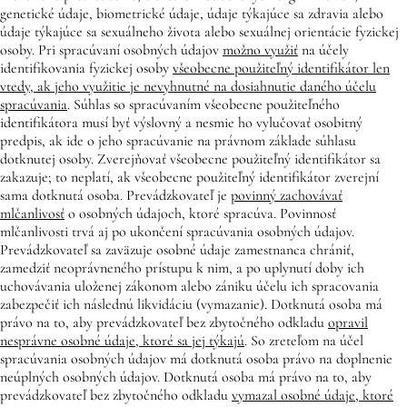
genetické údaje, biometrické údaje, údaje týkajúce sa zdravia alebo
údaje týkajúce sa sexuálneho života alebo sexuálnej orientácie fyzickej
osoby. Pri spracúvaní osobných údajov
možno využiť
na účely
identifikovania fyzickej osoby
všeobecne použiteľný identifikátor len
vtedy, ak jeho využitie je nevyhnutné na dosiahnutie daného účelu
spracúvania
. Súhlas so spracúvaním všeobecne použiteľného
identifikátora musí byť výslovný a nesmie ho vylučovať osobitný
predpis, ak ide o jeho spracúvanie na právnom základe súhlasu
dotknutej osoby. Zverejňovať všeobecne použiteľný identifikátor sa
zakazuje; to neplatí, ak všeobecne použiteľný identifikátor zverejní
sama dotknutá osoba. Prevádzkovateľ je
povinný zachovávať
mlčanlivosť
o osobných údajoch, ktoré spracúva. Povinnosť
mlčanlivosti trvá aj po ukončení spracúvania osobných údajov.
Prevádzkovateľ sa zaväzuje osobné údaje zamestnanca chrániť,
zamedziť neoprávneného prístupu k nim, a po uplynutí doby ich
uchovávania uloženej zákonom alebo zániku účelu ich spracovania
zabezpečiť ich následnú likvidáciu (vymazanie). Dotknutá osoba má
právo na to, aby prevádzkovateľ bez zbytočného odkladu
opravil
nesprávne osobné údaje, ktoré sa jej týkajú
. So zreteľom na účel
spracúvania osobných údajov má dotknutá osoba právo na doplnenie
neúplných osobných údajov. Dotknutá osoba má právo na to, aby
prevádzkovateľ bez zbytočného odkladu
vymazal osobné údaje, ktoré