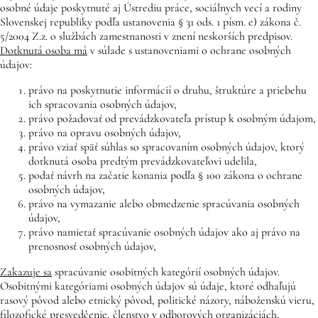
osobné údaje poskytnuté aj Ústrediu práce, sociálnych vecí a rodiny
Slovenskej republiky podľa ustanovenia § 31 ods. 1 písm. e) zákona č.
5/2004 Z.z. o službách zamestnanosti v znení neskorších predpisov.
Dotknutá osoba má
v súlade s ustanoveniami o ochrane osobných
údajov:
právo na poskytnutie informácií o druhu, štruktúre a priebehu
ich spracovania osobných údajov,
právo požadovať od prevádzkovateľa prístup k osobným údajom,
právo na opravu osobných údajov,
právo vziať späť súhlas so spracovaním osobných údajov, ktorý
dotknutá osoba predtým prevádzkovateľovi udelila,
podať návrh na začatie konania podľa § 100 zákona o ochrane
osobných údajov,
právo na vymazanie alebo obmedzenie spracúvania osobných
údajov,
právo namietať spracúvanie osobných údajov ako aj právo na
prenosnosť osobných údajov,
Zakazuje sa
spracúvanie osobitných kategórií osobných údajov.
Osobitnými kategóriami osobných údajov sú údaje, ktoré odhaľujú
rasový pôvod alebo etnický pôvod, politické názory, náboženskú vieru,
filozofické presvedčenie, členstvo v odborových organizáciách,