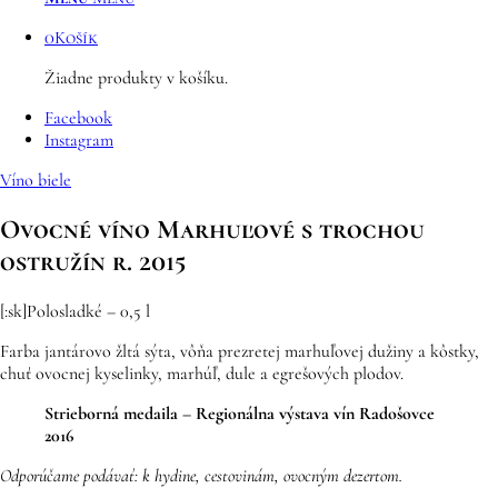
0
Košík
Žiadne produkty v košíku.
Facebook
Instagram
Víno biele
Ovocné víno Marhuľové s trochou
ostružín r. 2015
[:sk]Polosladké – 0,5 l
Farba jantárovo žltá sýta, vôňa prezretej marhuľovej dužiny a kôstky,
chuť ovocnej kyselinky, marhúľ, dule a egrešových plodov.
Strieborná medaila – Regionálna výstava vín Radošovce
2016
Odporúčame podávať: k hydine, cestovinám, ovocným dezertom.