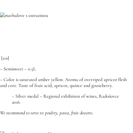
[:en]
– Semisweet – 0.5L
– Color is saturated amber yellow. Aroma of overriped apricot flesh
and core. Taste of fruit acid, apricot, quince and gooseberry.
– Silver medal – Regional exhibition of wines, Radošovce
2016.
We recommend to serve to: poultry, pasta, fruit desserts.