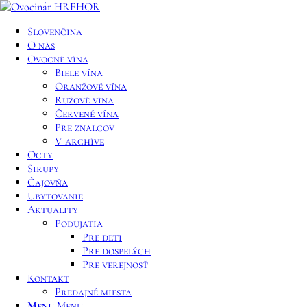
Slovenčina
O nás
Ovocné vína
Biele vína
Oranžové vína
Ružové vína
Červené vína
Pre znalcov
V archíve
Octy
Sirupy
Čajovňa
Ubytovanie
Aktuality
Podujatia
Pre deti
Pre dospelých
Pre verejnosť
Kontakt
Predajné miesta
Menu
Menu