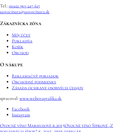
Tel.:
00421 903 247 615
uovocinara@uovocinara.sk
Zákaznícka zóna
Môj účet
Pokladňa
Košík
Obchod
O nákupe
Reklamačný poriadok
Obchodné podmienky
Zásada ochrany osobných údajov
spracoval:
www.webovagrafika.sk
Facebook
Instagram
Ovocné víno Marhuľové r.2015
Ovocné víno Šípkové „Z
posledných šípok“ r. 2015, zber február...