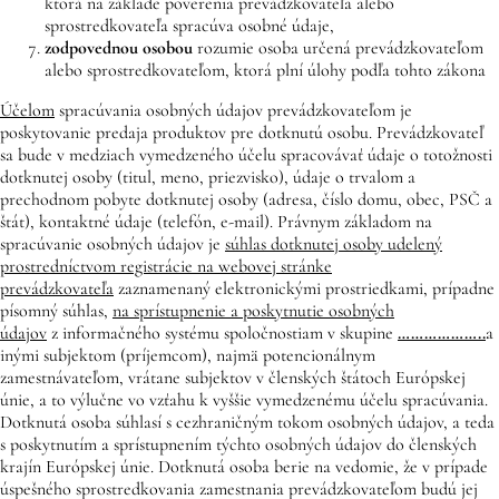
ktorá na základe poverenia prevádzkovateľa alebo
sprostredkovateľa spracúva osobné údaje,
zodpovednou osobou
rozumie osoba určená prevádzkovateľom
alebo sprostredkovateľom, ktorá plní úlohy podľa tohto zákona
Účelom
spracúvania osobných údajov prevádzkovateľom je
poskytovanie predaja produktov pre dotknutú osobu. Prevádzkovateľ
sa bude v medziach vymedzeného účelu spracovávať údaje o totožnosti
dotknutej osoby (titul, meno, priezvisko), údaje o trvalom a
prechodnom pobyte dotknutej osoby (adresa, číslo domu, obec, PSČ a
štát), kontaktné údaje (telefón, e-mail). Právnym základom na
spracúvanie osobných údajov je
súhlas dotknutej osoby udelený
prostredníctvom registrácie na webovej stránke
prevádzkovateľa
zaznamenaný elektronickými prostriedkami, prípadne
písomný súhlas,
na sprístupnenie a poskytnutie osobných
údajov
z informačného systému spoločnostiam v skupine
………………..
a
inými subjektom (príjemcom), najmä potencionálnym
zamestnávateľom, vrátane subjektov v členských štátoch Európskej
únie, a to výlučne vo vzťahu k vyššie vymedzenému účelu spracúvania.
Dotknutá osoba súhlasí s cezhraničným tokom osobných údajov, a teda
s poskytnutím a sprístupnením týchto osobných údajov do členských
krajín Európskej únie. Dotknutá osoba berie na vedomie, že v prípade
úspešného sprostredkovania zamestnania prevádzkovateľom budú jej