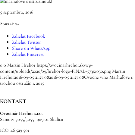
[:]
5 septembra, 2016
Zdielať na
Zdielať Facebook
Zdielať Twitter
Share on WhatsApp
Zdielať Pinterest
0
0
Martin Hrehor
https://ovocinarhrehor.sk/wp-
content/uploads/2020/09/hrehor-logo-FINAL-573x1030.png
Martin
Hrehor
2016-09-05 21:27:08
2016-09-05 21:27:08
Ovocné víno Marhuľové s
trochou ostružín r. 2015
KONTAKT
Ovocinár Hrehor s.r.o.
Samoty 5055/5055, 909 01 Skalica
IČO: 46 529 501