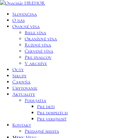
Slovenčina
O nás
Ovocné vína
Biele vína
Oranžové vína
Ružové vína
Červené vína
Pre znalcov
V archíve
Octy
Sirupy
Čajovňa
Ubytovanie
Aktuality
Podujatia
Pre deti
Pre dospelých
Pre verejnosť
Kontakt
Predajné miesta
Menu
Menu