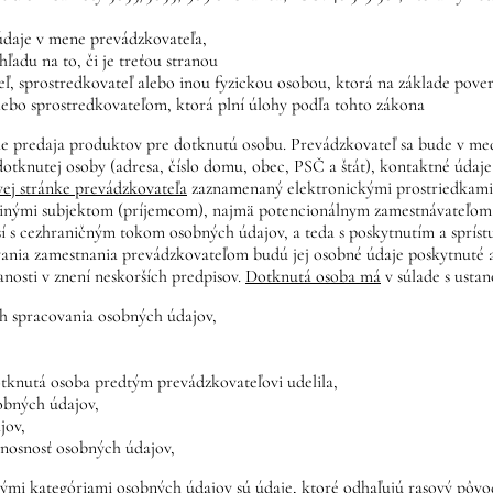
údaje v mene prevádzkovateľa,
adu na to, či je treťou stranou
ľ, sprostredkovateľ alebo inou fyzickou osobou, ktorá na základe pove
bo sprostredkovateľom, ktorá plní úlohy podľa tohto zákona
 predaja produktov pre dotknutú osobu. Prevádzkovateľ sa bude v med
dotknutej osoby (adresa, číslo domu, obec, PSČ a štát), kontaktné údaj
vej stránke prevádzkovateľa
zaznamenaný elektronickými prostriedkami,
 inými subjektom (príjemcom), najmä potencionálnym zamestnávateľom, v
í s cezhraničným tokom osobných údajov, a teda s poskytnutím a spríst
nia zamestnania prevádzkovateľom budú jej osobné údaje poskytnuté aj 
nanosti v znení neskorších predpisov.
Dotknutá osoba má
v súlade s usta
ch spracovania osobných údajov,
otknutá osoba predtým prevádzkovateľovi udelila,
obných údajov,
jov,
enosnosť osobných údajov,
mi kategóriami osobných údajov sú údaje, ktoré odhaľujú rasový pôvod 