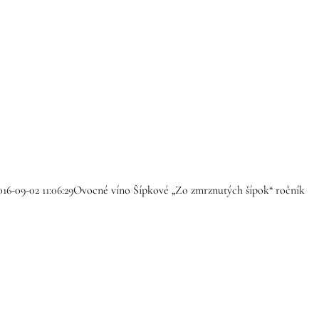
016-09-02 11:06:29
Ovocné víno Šípkové „Zo zmrznutých šípok“ ročník