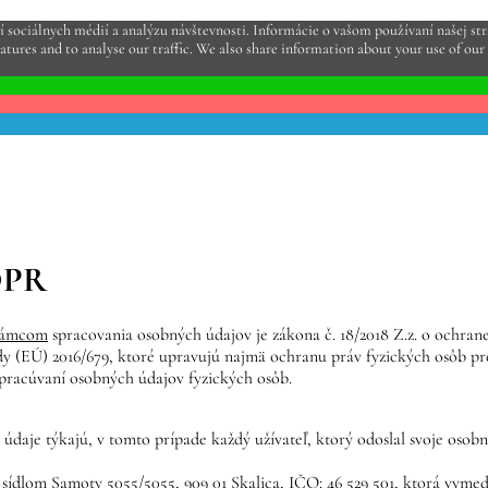
sociálnych médií a analýzu návštevnosti. Informácie o vašom používaní našej strá
atures and to analyse our traffic. We also share information about your use of our 
DPR
rámcom
spracovania osobných údajov je zákona č. 18/2018 Z.z. o ochrane
y (EÚ) 2016/679, ktoré upravujú najmä ochranu práv fyzických osôb p
spracúvaní osobných údajov fyzických osôb.
 údaje týkajú, v tomto prípade každý užívateľ, ktorý odoslal svoje oso
 sídlom Samoty 5055/5055, 909 01 Skalica, IČO: 46 529 501, ktorá vymed