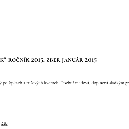
“ ročník 2015, zber január 2015
azný po šípkach a ružových kvetoch. Dochuť medová, doplnená sladkým g
údle.