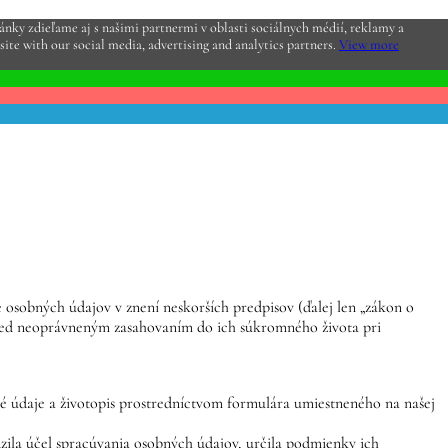
nky zdieľame aj s našimi partnermi v oblasti sociálnych médií, reklamy a
site with our social media, advertising and analytics partners.
View more
 osobných údajov v znení neskorších predpisov (ďalej len „zákon o
red neoprávneným zasahovaním do ich súkromného života pri
bné údaje a životopis prostredníctvom formulára umiestneného na našej
zila účel spracúvania osobných údajov, určila podmienky ich