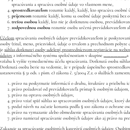
spracúvania a spracúva osobné údaje vo vlastnom mene,
sprostredkovateľom
rozumie každý, každý, kto spracúva osobné 
príjemcom
rozumie každý, komu sa osobné údaje poskytnú bez ohľ
treťou osobou
každý, kto nie je dotknutou osobou, prevádzkovate
zodpovednou osobou
rozumie osoba určená prevádzkovateľom ale
Účelom
spracúvania osobných údajov prevádzkovateľom je poskytovanie
osoby (titul, meno, priezvisko), údaje o trvalom a prechodnom pobyte 
je
súhlas dotknutej osoby udelený prostredníctvom registrácie na webo
údajov
z informačného systému spoločnostiam v skupine
………………..
a
vzťahu k vyššie vymedzenému účelu spracúvania. Dotknutá osoba súhlas
Dotknutá osoba berie na vedomie, že v prípade úspešného sprostredkova
ustanovenia § 31 ods. 1 písm. e) zákona č. 5/2004 Z.z. o službách zamest
právo na poskytnutie informácií o druhu, štruktúre a priebehu i
právo požadovať od prevádzkovateľa prístup k osobným údajom,
právo na opravu osobných údajov,
právo vziať späť súhlas so spracovaním osobných údajov, ktorý d
podať návrh na začatie konania podľa § 100 zákona o ochrane os
právo na vymazanie alebo obmedzenie spracúvania osobných úda
právo namietať spracúvanie osobných údajov ako aj právo na pr
Zakazuje sa
spracúvanie osobitných kategórií osobných údajov. Osobitný