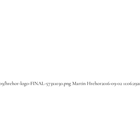
0/09/hrehor-logo-FINAL-573x1030.png
Martin Hrehor
2016-09-02 11:06:29
2