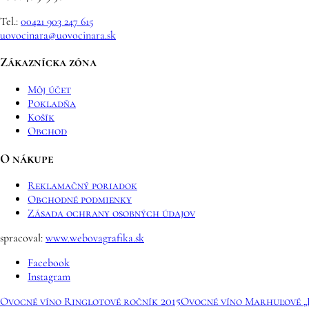
Tel.:
00421 903 247 615
uovocinara@uovocinara.sk
Zákaznícka zóna
Môj účet
Pokladňa
Košík
Obchod
O nákupe
Reklamačný poriadok
Obchodné podmienky
Zásada ochrany osobných údajov
spracoval:
www.webovagrafika.sk
Facebook
Instagram
Ovocné víno Ringlotové ročník 2015
Ovocné víno Marhuľové „L