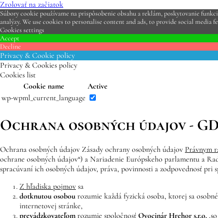
Zrolovať na začiatok
Súbory cookie používame na prispôsobenie obsahu a reklám, poskytovanie funkcií 
analýzy. We use cookies to personalise content and ads, to provide social media fe
Cookies settings
Accept
Decline
Privacy & Cookie policy
Privacy & Cookies policy
Cookies list
Cookie name
Active
wp-wpml_current_language
Ochrana osobných údajov - G
Ochrana osobných údajov Zásady ochrany osobných údajov
Právnym 
ochrane osobných údajov“) a Nariadenie Európskeho parlamentu a Rad
spracúvaní ich osobných údajov, práva, povinnosti a zodpovednosť pri 
Z hľadiska pojmov
sa
dotknutou osobou
rozumie každá fyzická osoba, ktorej sa osobné
internetovej stránke,
prevádzkovateľom
rozumie spoločnosť
Ovocinár Hrehor
s.r.o.
,
so