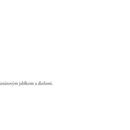
ranátovým jablkom a ďatlami.