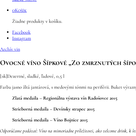
0
Košík
Žiadne produkty v košíku.
Facebook
Instagram
Archív vin
Ovocné víno Šípkové „Zo zmrznutých šípok
[:sk]Dezertné, sladké, ľadové, 0,5 l
Farba jasno žltá jantárová, s medovými tónmi na periférii. Buket výr
Zlatá medaila – Regionálna výstava vín Radošovce 2015
Strieborná medaila – Devínsky strapec 2015
Strieborná medaila – Víno Bojnice 2015
Odporúčame podávať: Víno na mimoriadne príležitosti, ako velcome drink, k štr