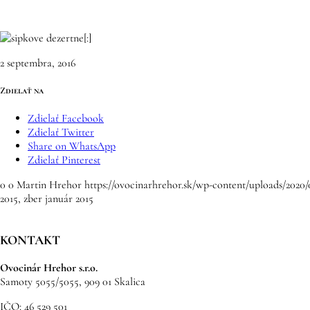
[:]
2 septembra, 2016
Zdielať na
Zdielať Facebook
Zdielať Twitter
Share on WhatsApp
Zdielať Pinterest
0
0
Martin Hrehor
https://ovocinarhrehor.sk/wp-content/uploads/202
2015, zber január 2015
KONTAKT
Ovocinár Hrehor s.r.o.
Samoty 5055/5055, 909 01 Skalica
IČO: 46 529 501