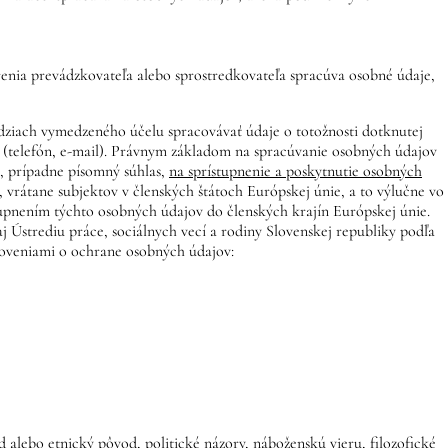
renia prevádzkovateľa alebo sprostredkovateľa spracúva osobné údaje,
ziach vymedzeného účelu spracovávať údaje o totožnosti dotknutej
e (telefón, e-mail). Právnym základom na spracúvanie osobných údajov
 prípadne písomný súhlas,
na sprístupnenie a poskytnutie osobných
rátane subjektov v členských štátoch Európskej únie, a to výlučne vo
upnením týchto osobných údajov do členských krajín Európskej únie.
Ústrediu práce, sociálnych vecí a rodiny Slovenskej republiky podľa
noveniami o ochrane osobných údajov:
alebo etnický pôvod, politické názory, náboženskú vieru, filozofické