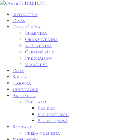
Slovenčina
O nás
Ovocné vína
Biele vína
Oranžové vína
Ružové vína
Červené vína
Pre znalcov
V archíve
Octy
Sirupy
Čajovňa
Ubytovanie
Aktuality
Podujatia
Pre deti
Pre dospelých
Pre verejnosť
Kontakt
Predajné miesta
Menu
Menu