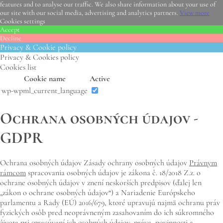
features and to analyse our traffic. We also share information about your use of
our site with our social media, advertising and analytics partners.
View more
Cookies settings
Accept
Decline
Privacy & Cookie policy
Privacy & Cookies policy
Cookies list
Cookie name
Active
wp-wpml_current_language
Ochrana osobných údajov -
GDPR
Ochrana osobných údajov Zásady ochrany osobných údajov
Právnym
rámcom
spracovania osobných údajov je zákona č. 18/2018 Z.z. o
ochrane osobných údajov v znení neskorších predpisov (ďalej len
„zákon o ochrane osobných údajov“) a Nariadenie Európskeho
parlamentu a Rady (EÚ) 2016/679, ktoré upravujú najmä ochranu práv
fyzických osôb pred neoprávneným zasahovaním do ich súkromného
života pri spracúvaní ich osobných údajov, práva, povinnosti a