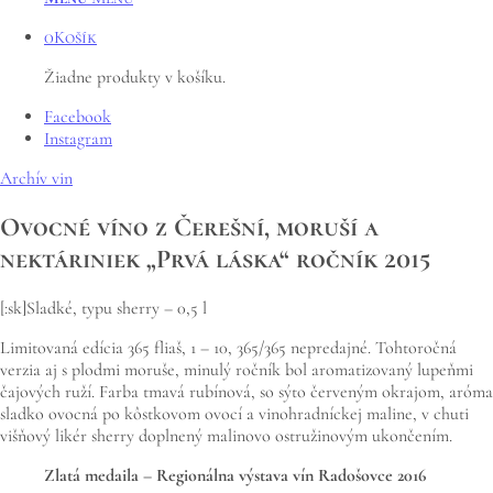
0
Košík
Žiadne produkty v košíku.
Facebook
Instagram
Archív vin
Ovocné víno z Čerešní, moruší a
nektáriniek „Prvá láska“ ročník 2015
[:sk]Sladké, typu sherry – 0,5 l
Limitovaná edícia 365 fliaš, 1 – 10, 365/365 nepredajné. Tohtoročná
verzia aj s plodmi moruše, minulý ročník bol aromatizovaný lupeňmi
čajových ruží. Farba tmavá rubínová, so sýto červeným okrajom, aróma
sladko ovocná po kôstkovom ovocí a vinohradníckej maline, v chuti
višňový likér sherry doplnený malinovo ostružinovým ukončením.
Zlatá medaila – Regionálna výstava vín Radošovce 2016