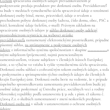
Účelom
spracúvania osobných údajov prevádzkovateľom je
poskytovanie predaja produktov pre dotknutú osobu. Prevádzkovateľ
sa bude v medziach vymedzeného účelu spracovávať údaje o totožnosti
dotknutej osoby (titul, meno, priezvisko), údaje o trvalom a
prechodnom pobyte dotknutej osoby (adresa, číslo domu, obec, PSČ a
štát), kontaktné údaje (telefón, e-mail). Právnym základom na
spracúvanie osobných údajov je
súhlas dotknutej osoby udelený
prostredníctvom registrácie na webovej stránke
prevádzkovateľa
zaznamenaný elektronickými prostriedkami, prípadne
písomný súhlas,
na sprístupnenie a poskytnutie osobných
údajov
z informačného systému spoločnostiam v skupine
………………..
a
inými subjektom (príjemcom), najmä potencionálnym
zamestnávateľom, vrátane subjektov v členských štátoch Európskej
únie, a to výlučne vo vzťahu k vyššie vymedzenému účelu spracúvania.
Dotknutá osoba súhlasí s cezhraničným tokom osobných údajov, a teda
s poskytnutím a sprístupnením týchto osobných údajov do členských
krajín Európskej únie. Dotknutá osoba berie na vedomie, že v prípade
úspešného sprostredkovania zamestnania prevádzkovateľom budú jej
osobné údaje poskytnuté aj Ústrediu práce, sociálnych vecí a rodiny
Slovenskej republiky podľa ustanovenia § 31 ods. 1 písm. e) zákona č.
5/2004 Z.z. o službách zamestnanosti v znení neskorších predpisov.
Dotknutá osoba má
v súlade s ustanoveniami o ochrane osobných
údajov: