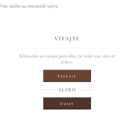
Víno ideálne na romantické večery.
[:en]
– Sweet, sherry type – 0.5L, Limited edition of 365 bottles.
VITAJTE
– This version with added fruits of mulberry. Last years version was
flavored with Tea Rose petals. Color dark ruby, deeply red edge,
Kliknutím na vstúpiť potvrdíte, že máte viac ako 18
aromatics sweet fruity after stone fruits and vineyard raspberry, in taste
rokov.
morello liqueur cherry, completed with raspberry-blackberry ending.
– Golden medal – Regional wine exhibition Radošovce
Vstúpiť
2016.
– Wine ideal for romantic evenings.
ALEBO
Odísť
[:]
2 septembra, 2016
Zdielať na