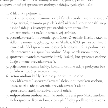
zodpovednosť pri spracúvaní osobných údajov fyzických osôb.
Z hľadiska pojmov
sa
dotknutou osobou
rozumie každá fyzická osoba, ktorej sa osobné
údaje týkajú, v tomto prípade každý užívateľ, ktorý odoslal svoje
osobné údaje a životopis prostredníctvom formulára
umiestneného na našej internetovej stránke,
prevádzkovateľom
rozumie spoločnosť
Ovocinár Hrehor
s.r.o.
,
so
sídlom Samoty 5055/5055, 909 01 Skalica, IČO: 46 529 501, ktorá
vymedzila účel spracúvania osobných údajov, určila podmienky
ich spracúvania a spracúva osobné údaje vo vlastnom mene,
sprostredkovateľom
rozumie každý, každý, kto spracúva osobné
údaje v mene prevádzkovateľa,
príjemcom
rozumie každý, komu sa osobné údaje poskytnú bez
ohľadu na to, či je treťou stranou
treťou osobou
každý, kto nie je dotknutou osobou,
prevádzkovateľ, sprostredkovateľ alebo inou fyzickou osobou,
ktorá na základe poverenia prevádzkovateľa alebo
sprostredkovateľa spracúva osobné údaje,
zodpovednou osobou
rozumie osoba určená prevádzkovateľom
alebo sprostredkovateľom, ktorá plní úlohy podľa tohto zákona