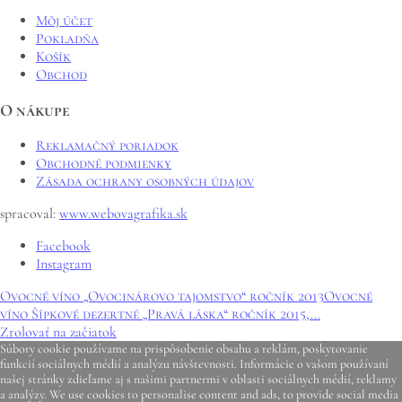
Môj účet
Pokladňa
Košík
Obchod
O nákupe
Reklamačný poriadok
Obchodné podmienky
Zásada ochrany osobných údajov
spracoval:
www.webovagrafika.sk
Facebook
Instagram
Ovocné víno „Ovocinárovo tajomstvo“ ročník 2013
Ovocné
víno Šípkové dezertné „Pravá láska“ ročník 2015,...
Zrolovať na začiatok
Súbory cookie používame na prispôsobenie obsahu a reklám, poskytovanie
funkcií sociálnych médií a analýzu návštevnosti. Informácie o vašom používaní
našej stránky zdieľame aj s našimi partnermi v oblasti sociálnych médií, reklamy
a analýzy. We use cookies to personalise content and ads, to provide social media