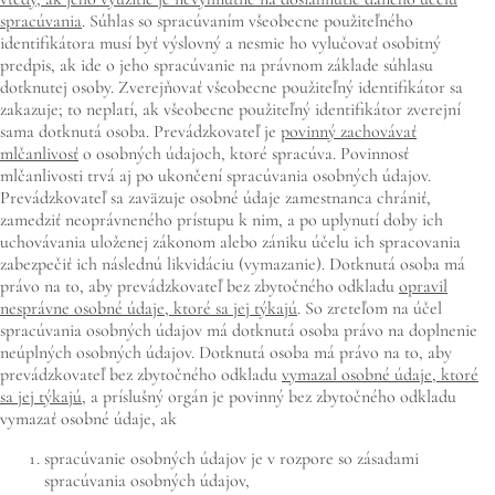
spracúvania
. Súhlas so spracúvaním všeobecne použiteľného
identifikátora musí byť výslovný a nesmie ho vylučovať osobitný
predpis, ak ide o jeho spracúvanie na právnom základe súhlasu
dotknutej osoby. Zverejňovať všeobecne použiteľný identifikátor sa
zakazuje; to neplatí, ak všeobecne použiteľný identifikátor zverejní
sama dotknutá osoba. Prevádzkovateľ je
povinný zachovávať
mlčanlivosť
o osobných údajoch, ktoré spracúva. Povinnosť
mlčanlivosti trvá aj po ukončení spracúvania osobných údajov.
Prevádzkovateľ sa zaväzuje osobné údaje zamestnanca chrániť,
zamedziť neoprávneného prístupu k nim, a po uplynutí doby ich
uchovávania uloženej zákonom alebo zániku účelu ich spracovania
zabezpečiť ich následnú likvidáciu (vymazanie). Dotknutá osoba má
právo na to, aby prevádzkovateľ bez zbytočného odkladu
opravil
nesprávne osobné údaje, ktoré sa jej týkajú
. So zreteľom na účel
spracúvania osobných údajov má dotknutá osoba právo na doplnenie
neúplných osobných údajov. Dotknutá osoba má právo na to, aby
prevádzkovateľ bez zbytočného odkladu
vymazal osobné údaje, ktoré
sa jej týkajú
, a príslušný orgán je povinný bez zbytočného odkladu
vymazať osobné údaje, ak
spracúvanie osobných údajov je v rozpore so zásadami
spracúvania osobných údajov,