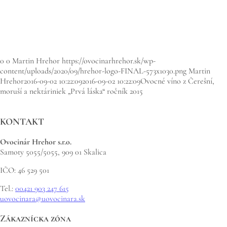
Zdielať Facebook
Zdielať Twitter
Share on WhatsApp
Zdielať Pinterest
0
0
Martin Hrehor
https://ovocinarhrehor.sk/wp-
content/uploads/2020/09/hrehor-logo-FINAL-573x1030.png
Martin
Hrehor
2016-09-02 10:22:09
2016-09-02 10:22:09
Ovocné víno z Čerešní,
moruší a nektáriniek „Prvá láska“ ročník 2015
KONTAKT
Ovocinár Hrehor s.r.o.
Samoty 5055/5055, 909 01 Skalica
IČO: 46 529 501
Tel.:
00421 903 247 615
uovocinara@uovocinara.sk
Zákaznícka zóna