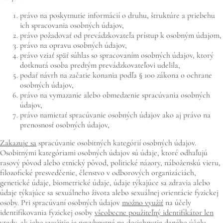
právo na poskytnutie informácií o druhu, štruktúre a priebehu
ich spracovania osobných údajov,
právo požadovať od prevádzkovateľa prístup k osobným údajom,
právo na opravu osobných údajov,
právo vziať späť súhlas so spracovaním osobných údajov, ktorý
dotknutá osoba predtým prevádzkovateľovi udelila,
podať návrh na začatie konania podľa § 100 zákona o ochrane
osobných údajov,
právo na vymazanie alebo obmedzenie spracúvania osobných
údajov,
právo namietať spracúvanie osobných údajov ako aj právo na
prenosnosť osobných údajov,
Zakazuje sa
spracúvanie osobitných kategórií osobných údajov.
Osobitnými kategóriami osobných údajov sú údaje, ktoré odhaľujú
rasový pôvod alebo etnický pôvod, politické názory, náboženskú vieru,
filozofické presvedčenie, členstvo v odborových organizáciách,
genetické údaje, biometrické údaje, údaje týkajúce sa zdravia alebo
údaje týkajúce sa sexuálneho života alebo sexuálnej orientácie fyzickej
osoby. Pri spracúvaní osobných údajov
možno využiť
na účely
identifikovania fyzickej osoby
všeobecne použiteľný identifikátor len
vtedy, ak jeho využitie je nevyhnutné na dosiahnutie daného účelu