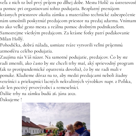
veľa z nich to bol prvý príjem po dlhej dobe. Mestu Holíč za ústretovosť
a pomoc pri organizovaní tohto podujatia. Bezplatný prenájom
krásnych priestorov okolia zámku a materiálno technické zabezpečenie
nám umožnili poskytnúť predajcom priestor na predaj zdarma. Vnímam
to ako veľké gesto mesta a reálnu pomoc drobným podnikateľom.
Samozrejme všetkým predajcom. Za krásne fotky patrí poďakovanie
Milan Hollý.
Pohodička, dobrá nálada, usmiate tváre vytvorili veľmi príjemnú
atmosféru celého podujatia.
Zaujíma nás Váš názor. Na samotné podujatie, predajcov. Čo by ste
radi zmenili, ako často by ste chceli trhy mať, aký sprievodný program
(ak to protipandemické opatrenia dovolia), čo by ste radi mali v
ponuke. Kladieme dôraz na to, aby medzi predajcami neboli žiadny
vetešníci a priekupníci lacných nekvalitných výrobkov napr. z Poľska,
ale len poctivý prvovýrobci a remeselníci.
Ďalšie trhy na zámku budú 26. júna 2021.
Ďakujeme !