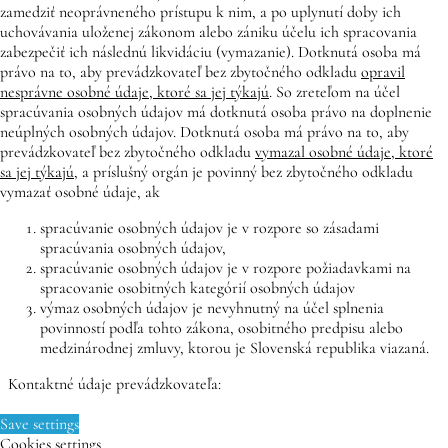
zamedziť neoprávneného prístupu k nim, a po uplynutí doby ich
uchovávania uloženej zákonom alebo zániku účelu ich spracovania
zabezpečiť ich následnú likvidáciu (vymazanie). Dotknutá osoba má
právo na to, aby prevádzkovateľ bez zbytočného odkladu
opravil
nesprávne osobné údaje, ktoré sa jej týkajú
. So zreteľom na účel
spracúvania osobných údajov má dotknutá osoba právo na doplnenie
neúplných osobných údajov. Dotknutá osoba má právo na to, aby
prevádzkovateľ bez zbytočného odkladu
vymazal osobné údaje, ktoré
sa jej týkajú
, a príslušný orgán je povinný bez zbytočného odkladu
vymazať osobné údaje, ak
spracúvanie osobných údajov je v rozpore so zásadami
spracúvania osobných údajov,
spracúvanie osobných údajov je v rozpore požiadavkami na
spracovanie osobitných kategórií osobných údajov
výmaz osobných údajov je nevyhnutný na účel splnenia
povinností podľa tohto zákona, osobitného predpisu alebo
medzinárodnej zmluvy, ktorou je Slovenská republika viazaná.
Kontaktné údaje prevádzkovateľa:
Save settings
Cookies settings