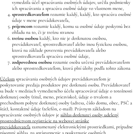
vymedzila účel spracúvania osobných údajov, určila podmienky
ich spracúvania a spracúva osobné údaje vo vlastnom mene,
sprostredkovateľom
rozumie každý, každý, kto spracúva osobné
údaje v mene prevádzkovateľa,
príjemcom
rozumie každý, komu sa osobné údaje poskytnú bez
ohľadu na to, či je treťou stranou
treťou osobou
každý, kto nie je dotknutou osobou,
prevádzkovateľ, sprostredkovateľ alebo inou fyzickou osobou,
ktorá na základe poverenia prevádzkovateľa alebo
sprostredkovateľa spracúva osobné údaje,
zodpovednou osobou
rozumie osoba určená prevádzkovateľom
alebo sprostredkovateľom, ktorá plní úlohy podľa tohto zákona
Účelom
spracúvania osobných údajov prevádzkovateľom je
poskytovanie predaja produktov pre dotknutú osobu. Prevádzkovateľ
sa bude v medziach vymedzeného účelu spracovávať údaje o totožnosti
dotknutej osoby (titul, meno, priezvisko), údaje o trvalom a
prechodnom pobyte dotknutej osoby (adresa, číslo domu, obec, PSČ a
štát), kontaktné údaje (telefón, e-mail). Právnym základom na
spracúvanie osobných údajov je
súhlas dotknutej osoby udelený
prostredníctvom registrácie na webovej stránke
prevádzkovateľa
zaznamenaný elektronickými prostriedkami, prípadne
písomný súhlas,
na sprístupnenie a poskytnutie osobných