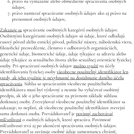
právo na vymazanie alebo obmedzenie spracúvania osobných
údajov,
právo namietať spracúvanie osobných údajov ako aj právo na
prenosnosť osobných údajov,
Zakazuje sa
spracúvanie osobitných kategórií osobných údajov.
Osobitnými kategóriami osobných údajov sú údaje, ktoré odhaľujú
rasový pôvod alebo etnický pôvod, politické názory, náboženskú vieru,
filozofické presvedčenie, členstvo v odborových organizáciách,
genetické údaje, biometrické údaje, údaje týkajúce sa zdravia alebo
údaje týkajúce sa sexuálneho života alebo sexuálnej orientácie fyzickej
osoby. Pri spracúvaní osobných údajov
možno využiť
na účely
identifikovania fyzickej osoby
všeobecne použiteľný identifikátor len
vtedy, ak jeho využitie je nevyhnutné na dosiahnutie daného účelu
spracúvania
. Súhlas so spracúvaním všeobecne použiteľného
identifikátora musí byť výslovný a nesmie ho vylučovať osobitný
predpis, ak ide o jeho spracúvanie na právnom základe súhlasu
dotknutej osoby. Zverejňovať všeobecne použiteľný identifikátor sa
zakazuje; to neplatí, ak všeobecne použiteľný identifikátor zverejní
sama dotknutá osoba. Prevádzkovateľ je
povinný zachovávať
mlčanlivosť
o osobných údajoch, ktoré spracúva. Povinnosť
mlčanlivosti trvá aj po ukončení spracúvania osobných údajov.
Prevádzkovateľ sa zaväzuje osobné údaje zamestnanca chrániť,