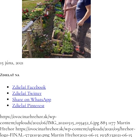
15 júna, 2021
Zdielať na
Zdielať Facebook
Zdielať Twitter
Share on WhatsApp
Zdielať Pinterest
https://ovocinarhrehor.sk/wp-
content/uploads/2021/06/IMG_20210515_093452_6.jpg
883
1177
Martin
Hrehor
https://ovocinarhrehor.sk/wp-content/uploads/2020/09/hrehor-
logo-FINAL-573x1030.png
Martin Hrehor
2021-06-15 19:58:13
2021-06-15