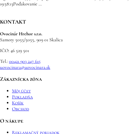
19:58:13
Poďakovanie …
KONTAKT
Ovocinár Hrehor s.r.o.
Samoty 5055/5055, 909 01 Skalica
IČO: 46 529 501
Tel.:
00421 903 247 615
uovocinara@uovocinara.sk
Zákaznícka zóna
Môj účet
Pokladňa
Košík
Obchod
O nákupe
Reklamačný poriadok