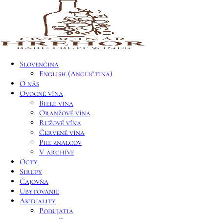
Slovenčina
English
(
Angličtina
)
O nás
Ovocné vína
Biele vína
Oranžové vína
Ružové vína
Červené vína
Pre znalcov
V archíve
Octy
Sirupy
Čajovňa
Ubytovanie
Aktuality
Podujatia