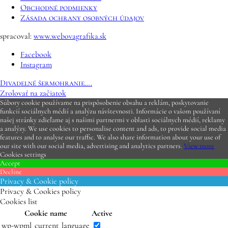
Obchodné podmienky
Zásada ochrany osobných údajov
spracoval:
www.webovagrafika.sk
Facebook
Instagram
Divadelné šermohranie….
Zrolovať na začiatok
Súbory cookie používame na prispôsobenie obsahu a reklám, poskytovanie
funkcií sociálnych médií a analýzu návštevnosti. Informácie o vašom používaní
našej stránky zdieľame aj s našimi partnermi v oblasti sociálnych médií, reklamy
a analýzy. We use cookies to personalise content and ads, to provide social media
features and to analyse our traffic. We also share information about your use of
our site with our social media, advertising and analytics partners.
View more
Cookies settings
Accept
Decline
Privacy & Cookie policy
Privacy & Cookies policy
Cookies list
Cookie name
Active
wp-wpml_current_language