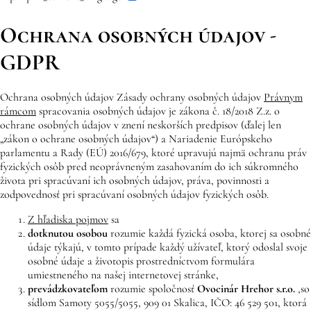
Ochrana osobných údajov -
GDPR
Ochrana osobných údajov Zásady ochrany osobných údajov
Právnym
rámcom
spracovania osobných údajov je zákona č. 18/2018 Z.z. o
ochrane osobných údajov v znení neskorších predpisov (ďalej len
„zákon o ochrane osobných údajov“) a Nariadenie Európskeho
parlamentu a Rady (EÚ) 2016/679, ktoré upravujú najmä ochranu práv
fyzických osôb pred neoprávneným zasahovaním do ich súkromného
života pri spracúvaní ich osobných údajov, práva, povinnosti a
zodpovednosť pri spracúvaní osobných údajov fyzických osôb.
Z hľadiska pojmov
sa
dotknutou osobou
rozumie každá fyzická osoba, ktorej sa osobné
údaje týkajú, v tomto prípade každý užívateľ, ktorý odoslal svoje
osobné údaje a životopis prostredníctvom formulára
umiestneného na našej internetovej stránke,
prevádzkovateľom
rozumie spoločnosť
Ovocinár Hrehor
s.r.o.
,
so
sídlom Samoty 5055/5055, 909 01 Skalica, IČO: 46 529 501, ktorá