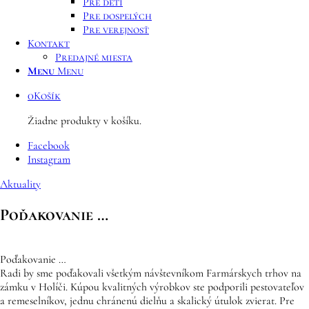
Pre deti
Pre dospelých
Pre verejnosť
Kontakt
Predajné miesta
Menu
Menu
0
Košík
Žiadne produkty v košíku.
Facebook
Instagram
Aktuality
Poďakovanie …
Poďakovanie …
Radi by sme poďakovali všetkým návštevníkom Farmárskych trhov na
zámku v Holíči. Kúpou kvalitných výrobkov ste podporili pestovateľov
a remeselníkov, jednu chránenú dielňu a skalický útulok zvierat. Pre