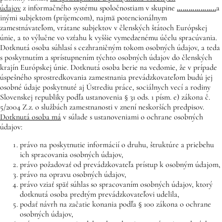
údajov
z informačného systému spoločnostiam v skupine
………………..
a
inými subjektom (príjemcom), najmä potencionálnym
zamestnávateľom, vrátane subjektov v členských štátoch Európskej
únie, a to výlučne vo vzťahu k vyššie vymedzenému účelu spracúvania.
Dotknutá osoba súhlasí s cezhraničným tokom osobných údajov, a teda
s poskytnutím a sprístupnením týchto osobných údajov do členských
krajín Európskej únie. Dotknutá osoba berie na vedomie, že v prípade
úspešného sprostredkovania zamestnania prevádzkovateľom budú jej
osobné údaje poskytnuté aj Ústrediu práce, sociálnych vecí a rodiny
Slovenskej republiky podľa ustanovenia § 31 ods. 1 písm. e) zákona č.
5/2004 Z.z. o službách zamestnanosti v znení neskorších predpisov.
Dotknutá osoba má
v súlade s ustanoveniami o ochrane osobných
údajov:
právo na poskytnutie informácií o druhu, štruktúre a priebehu
ich spracovania osobných údajov,
právo požadovať od prevádzkovateľa prístup k osobným údajom,
právo na opravu osobných údajov,
právo vziať späť súhlas so spracovaním osobných údajov, ktorý
dotknutá osoba predtým prevádzkovateľovi udelila,
podať návrh na začatie konania podľa § 100 zákona o ochrane
osobných údajov,