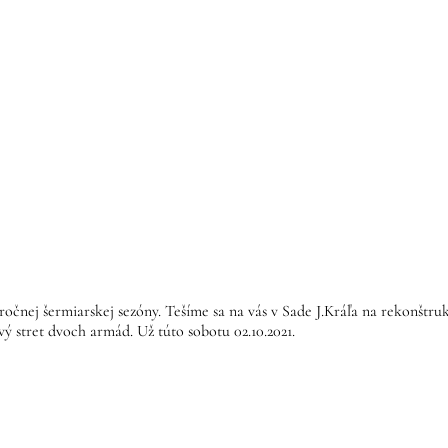
očnej šermiarskej sezóny. Tešíme sa na vás v Sade J.Kráľa na rekonštrukc
 stret dvoch armád. Už túto sobotu 02.10.2021.