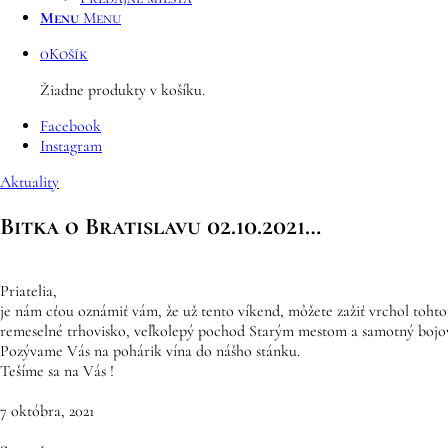
Menu
Menu
0
Košík
Žiadne produkty v košíku.
Facebook
Instagram
Aktuality
Bitka o Bratislavu 02.10.2021…
Priatelia,
je nám cťou oznámiť vám, že už tento víkend, môžete zažiť vrchol tohtor
remeselné trhovisko, veľkolepý pochod Starým mestom a samotný bojový
Pozývame Vás na pohárik vína do nášho stánku.
Tešíme sa na Vás !
7 októbra, 2021