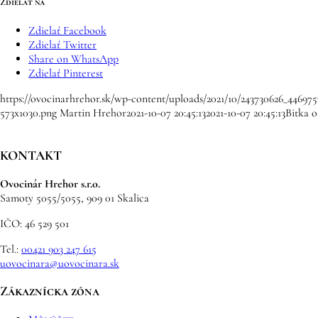
Zdielať na
Zdielať Facebook
Zdielať Twitter
Share on WhatsApp
Zdielať Pinterest
https://ovocinarhrehor.sk/wp-content/uploads/2021/10/243730626_44697
573x1030.png
Martin Hrehor
2021-10-07 20:45:13
2021-10-07 20:45:13
Bitka o
KONTAKT
Ovocinár Hrehor s.r.o.
Samoty 5055/5055, 909 01 Skalica
IČO: 46 529 501
Tel.:
00421 903 247 615
uovocinara@uovocinara.sk
Zákaznícka zóna