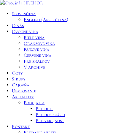
Slovenčina
English
(
Angličtina
)
O nás
Ovocné vína
Biele vína
Oranžové vína
Ružové vína
Červené vína
Pre znalcov
V archíve
Octy
Sirupy
Čajovňa
Ubytovanie
Aktuality
Podujatia
Pre deti
Pre dospelých
Pre verejnosť
Kontakt
Predajné miesta