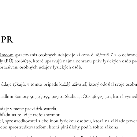
DPR
rámcom
spracovania osobných údajov je zákona č. 18/2018 Z.z. o ochrane
y (EÚ) 2016/679, ktoré upravujú najmä ochranu práv fyzických osôb p
spracúvaní osobných údajov fyzických osôb.
 údaje týkajú, v tomto prípade každý užívateľ, ktorý odoslal svoje oso
 sídlom Samoty 5055/5055, 909 01 Skalica, IČO: 46 529 501, ktorá vymed
údaje v mene prevádzkovateľa,
adu na to, či je treťou stranou
ľ, sprostredkovateľ alebo inou fyzickou osobou, ktorá na základe pove
bo sprostredkovateľom, ktorá plní úlohy podľa tohto zákona