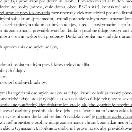
 predaja produktov pre dotknutú osobu. Prevádzkovateľ sa bude v med
dotknutej osoby (adresa, číslo domu, obec, PSČ a štát), kontaktné údaj
vej stránke prevádzkovateľa
zaznamenaný elektronickými prostriedkami,
 inými subjektom (príjemcom), najmä potencionálnym zamestnávateľom, v
í s cezhraničným tokom osobných údajov, a teda s poskytnutím a spríst
nia zamestnania prevádzkovateľom budú jej osobné údaje poskytnuté aj 
nanosti v znení neskorších predpisov.
Dotknutá osoba má
v súlade s usta
ch spracovania osobných údajov,
otknutá osoba predtým prevádzkovateľovi udelila,
obných údajov,
jov,
enosnosť osobných údajov,
mi kategóriami osobných údajov sú údaje, ktoré odhaľujú rasový pôvod 
metrické údaje, údaje týkajúce sa zdravia alebo údaje týkajúce sa sexuá
všeobecne použiteľný identifikátor len vtedy, ak jeho využitie je nevyh
ylučovať osobitný predpis, ak ide o jeho spracúvanie na právnom základ
kátor zverejní sama dotknutá osoba. Prevádzkovateľ je
povinný zachovávať
kovateľ sa zaväzuje osobné údaje zamestnanca chrániť, zamedziť neoprá
ikvidáciu (vymazanie). Dotknutá osoba má právo na to, aby prevádzkov