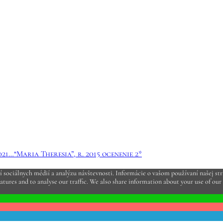
21…“Maria Theresia”, r. 2015 ocenenie 2*
sociálnych médií a analýzu návštevnosti. Informácie o vašom používaní našej strá
atures and to analyse our traffic. We also share information about your use of our 