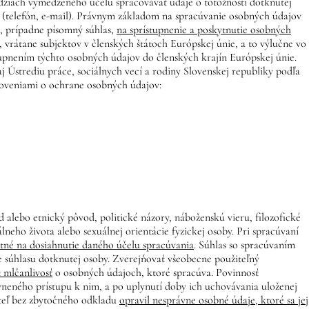
ziach vymedzeného účelu spracovávať údaje o totožnosti dotknutej
e (telefón, e-mail). Právnym základom na spracúvanie osobných údajov
 prípadne písomný súhlas,
na sprístupnenie a poskytnutie osobných
rátane subjektov v členských štátoch Európskej únie, a to výlučne vo
upnením týchto osobných údajov do členských krajín Európskej únie.
Ústrediu práce, sociálnych vecí a rodiny Slovenskej republiky podľa
noveniami o ochrane osobných údajov:
alebo etnický pôvod, politické názory, náboženskú vieru, filozofické
lneho života alebo sexuálnej orientácie fyzickej osoby. Pri spracúvaní
nutné na dosiahnutie daného účelu spracúvania
. Súhlas so spracúvaním
e súhlasu dotknutej osoby. Zverejňovať všeobecne použiteľný
 mlčanlivosť
o osobných údajoch, ktoré spracúva. Povinnosť
vneného prístupu k nim, a po uplynutí doby ich uchovávania uloženej
ateľ bez zbytočného odkladu
opravil nesprávne osobné údaje, ktoré sa jej