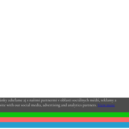
nky zdieľame aj s našimi partnermi v oblasti sociálnych médií, reklamy a
site with our social media, advertising and analytics partners.
View more