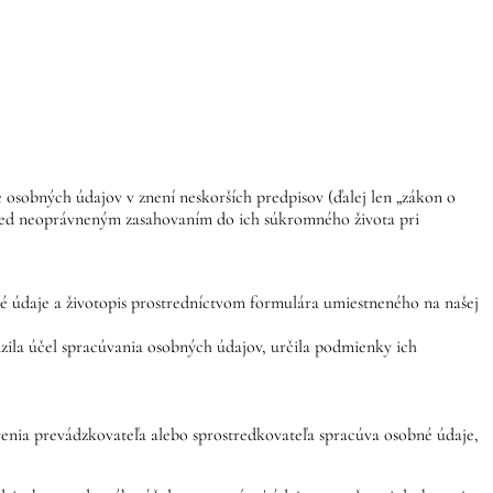
 osobných údajov v znení neskorších predpisov (ďalej len „zákon o
red neoprávneným zasahovaním do ich súkromného života pri
bné údaje a životopis prostredníctvom formulára umiestneného na našej
zila účel spracúvania osobných údajov, určila podmienky ich
renia prevádzkovateľa alebo sprostredkovateľa spracúva osobné údaje,