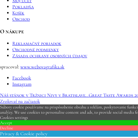
Môj účet
Pokladňa
Košík
Obchod
O nákupe
Reklamačný poriadok
Obchodné podmienky
Zásada ochrany osobných údajov
spracoval:
www.webovagrafika.sk
Facebook
Instagram
Náš stánok v Tržnici Nivy v Bratislave…
Great Taste Awards 20
Zrolovať na začiatok
Súbory cookie používame na prispôsobenie obsahu a reklám, poskytovanie funkcií 
analýzy. We use cookies to personalise content and ads, to provide social media fe
Cookies settings
Accept
Decline
Privacy & Cookie policy