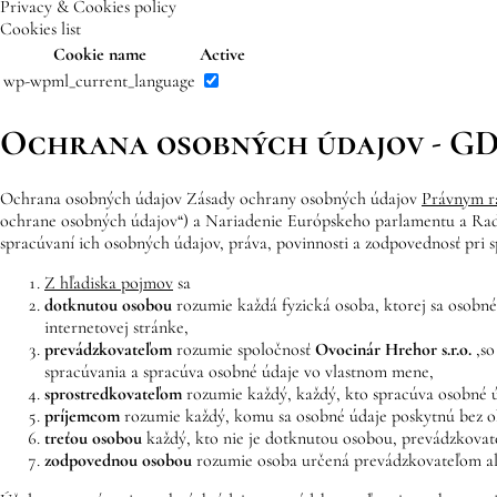
Privacy & Cookies policy
Cookies list
Cookie name
Active
wp-wpml_current_language
Ochrana osobných údajov - G
Ochrana osobných údajov Zásady ochrany osobných údajov
Právnym 
ochrane osobných údajov“) a Nariadenie Európskeho parlamentu a Rad
spracúvaní ich osobných údajov, práva, povinnosti a zodpovednosť pri 
Z hľadiska pojmov
sa
dotknutou osobou
rozumie každá fyzická osoba, ktorej sa osobné
internetovej stránke,
prevádzkovateľom
rozumie spoločnosť
Ovocinár Hrehor
s.r.o.
,
so
spracúvania a spracúva osobné údaje vo vlastnom mene,
sprostredkovateľom
rozumie každý, každý, kto spracúva osobné 
príjemcom
rozumie každý, komu sa osobné údaje poskytnú bez ohľ
treťou osobou
každý, kto nie je dotknutou osobou, prevádzkovate
zodpovednou osobou
rozumie osoba určená prevádzkovateľom ale