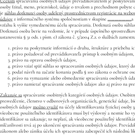
Účelom
spracúvania osobných údajov prevádzkovateľom je poskytovanie
osoby (titul, meno, priezvisko), údaje o trvalom a prechodnom pobyte 
je
súhlas dotknutej osoby udelený prostredníctvom registrácie na webo
údajov
z informačného systému spoločnostiam v skupine
………………..
a
vzťahu k vyššie vymedzenému účelu spracúvania. Dotknutá osoba súhlas
Dotknutá osoba berie na vedomie, že v prípade úspešného sprostredkova
ustanovenia § 31 ods. 1 písm. e) zákona č. 5/2004 Z.z. o službách zamest
právo na poskytnutie informácií o druhu, štruktúre a priebehu i
právo požadovať od prevádzkovateľa prístup k osobným údajom,
právo na opravu osobných údajov,
právo vziať späť súhlas so spracovaním osobných údajov, ktorý d
podať návrh na začatie konania podľa § 100 zákona o ochrane os
právo na vymazanie alebo obmedzenie spracúvania osobných úda
právo namietať spracúvanie osobných údajov ako aj právo na pr
Zakazuje sa
spracúvanie osobitných kategórií osobných údajov. Osobitný
presvedčenie, členstvo v odborových organizáciách, genetické údaje, bio
osobných údajov
možno využiť
na účely identifikovania fyzickej osoby
všeobecne použiteľného identifikátora musí byť výslovný a nesmie ho v
identifikátor sa zakazuje; to neplatí, ak všeobecne použiteľný identifi
mlčanlivosti trvá aj po ukončení spracúvania osobných údajov. Prevádz
zákonom alebo zániku účelu ich spracovania zabezpečiť ich následnú l