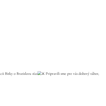
ii Bitky o Bratislavu 1621
Pripravili sme pre vás dobový tábor,