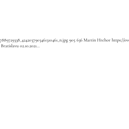
57889729338_4242037903461310461_n.jpg
905
636
Martin Hrehor
https://o
 Bratislavu 02.10.2021…