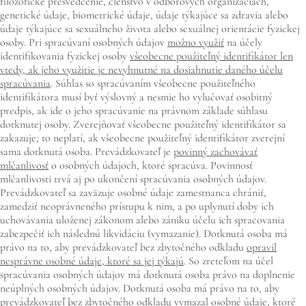
filozofické presvedčenie, členstvo v odborových organizáciách,
genetické údaje, biometrické údaje, údaje týkajúce sa zdravia alebo
údaje týkajúce sa sexuálneho života alebo sexuálnej orientácie fyzickej
osoby. Pri spracúvaní osobných údajov
možno využiť
na účely
identifikovania fyzickej osoby
všeobecne použiteľný identifikátor len
vtedy, ak jeho využitie je nevyhnutné na dosiahnutie daného účelu
spracúvania
. Súhlas so spracúvaním všeobecne použiteľného
identifikátora musí byť výslovný a nesmie ho vylučovať osobitný
predpis, ak ide o jeho spracúvanie na právnom základe súhlasu
dotknutej osoby. Zverejňovať všeobecne použiteľný identifikátor sa
zakazuje; to neplatí, ak všeobecne použiteľný identifikátor zverejní
sama dotknutá osoba. Prevádzkovateľ je
povinný zachovávať
mlčanlivosť
o osobných údajoch, ktoré spracúva. Povinnosť
mlčanlivosti trvá aj po ukončení spracúvania osobných údajov.
Prevádzkovateľ sa zaväzuje osobné údaje zamestnanca chrániť,
zamedziť neoprávneného prístupu k nim, a po uplynutí doby ich
uchovávania uloženej zákonom alebo zániku účelu ich spracovania
zabezpečiť ich následnú likvidáciu (vymazanie). Dotknutá osoba má
právo na to, aby prevádzkovateľ bez zbytočného odkladu
opravil
nesprávne osobné údaje, ktoré sa jej týkajú
. So zreteľom na účel
spracúvania osobných údajov má dotknutá osoba právo na doplnenie
neúplných osobných údajov. Dotknutá osoba má právo na to, aby
prevádzkovateľ bez zbytočného odkladu
vymazal osobné údaje, ktoré