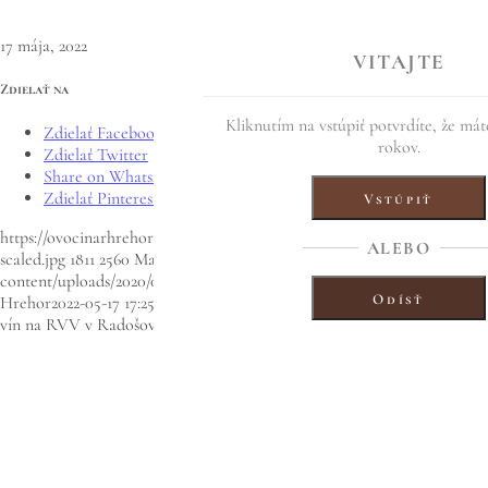
17 mája, 2022
VITAJTE
Zdielať na
Kliknutím na vstúpiť potvrdíte, že mát
Zdielať Facebook
rokov.
Zdielať Twitter
Share on WhatsApp
Zdielať Pinterest
Vstúpiť
https://ovocinarhrehor.sk/wp-content/uploads/2022/05/Alexandra-1-
ALEBO
scaled.jpg
1811
2560
Martin Hrehor
https://ovocinarhrehor.sk/wp-
content/uploads/2020/09/hrehor-logo-FINAL-573x1030.png
Martin
Odísť
Hrehor
2022-05-17 17:25:43
2022-05-17 17:25:43
Zlato a šampión ovocných
vín na RVV v Radošovciach 2022 …