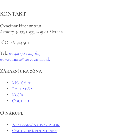
KONTAKT
Ovocinár Hrehor s.r.o.
Samoty 5055/5055, 909 01 Skalica
IČO: 46 529 501
Tel.:
00421 903 247 615
uovocinara@uovocinara.sk
Zákaznícka zóna
Môj účet
Pokladňa
Košík
Obchod
O nákupe
Reklamačný poriadok
Obchodné podmienky