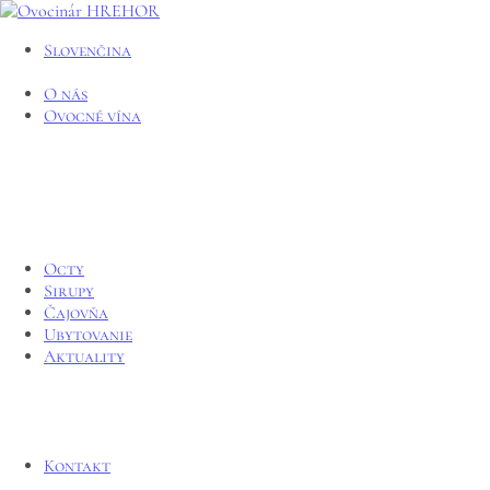
Slovenčina
O nás
Ovocné vína
Octy
Sirupy
Čajovňa
Ubytovanie
Aktuality
Kontakt