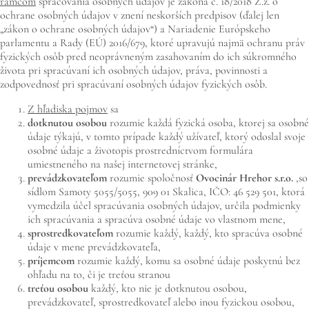
rámcom
spracovania osobných údajov je zákona č. 18/2018 Z.z. o
ochrane osobných údajov v znení neskorších predpisov (ďalej len
„zákon o ochrane osobných údajov“) a Nariadenie Európskeho
parlamentu a Rady (EÚ) 2016/679, ktoré upravujú najmä ochranu práv
fyzických osôb pred neoprávneným zasahovaním do ich súkromného
života pri spracúvaní ich osobných údajov, práva, povinnosti a
zodpovednosť pri spracúvaní osobných údajov fyzických osôb.
Z hľadiska pojmov
sa
dotknutou osobou
rozumie každá fyzická osoba, ktorej sa osobné
údaje týkajú, v tomto prípade každý užívateľ, ktorý odoslal svoje
osobné údaje a životopis prostredníctvom formulára
umiestneného na našej internetovej stránke,
prevádzkovateľom
rozumie spoločnosť
Ovocinár Hrehor
s.r.o.
,
so
sídlom Samoty 5055/5055, 909 01 Skalica, IČO: 46 529 501, ktorá
vymedzila účel spracúvania osobných údajov, určila podmienky
ich spracúvania a spracúva osobné údaje vo vlastnom mene,
sprostredkovateľom
rozumie každý, každý, kto spracúva osobné
údaje v mene prevádzkovateľa,
príjemcom
rozumie každý, komu sa osobné údaje poskytnú bez
ohľadu na to, či je treťou stranou
treťou osobou
každý, kto nie je dotknutou osobou,
prevádzkovateľ, sprostredkovateľ alebo inou fyzickou osobou,