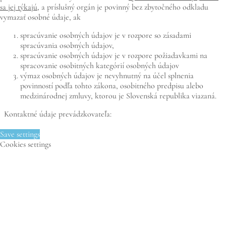
sa jej týkajú
, a príslušný orgán je povinný bez zbytočného odkladu
vymazať osobné údaje, ak
spracúvanie osobných údajov je v rozpore so zásadami
spracúvania osobných údajov,
spracúvanie osobných údajov je v rozpore požiadavkami na
spracovanie osobitných kategórií osobných údajov
výmaz osobných údajov je nevyhnutný na účel splnenia
povinností podľa tohto zákona, osobitného predpisu alebo
medzinárodnej zmluvy, ktorou je Slovenská republika viazaná.
Kontaktné údaje prevádzkovateľa:
Save settings
Cookies settings