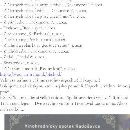
– Z čiernych ríbezlí a arónie edícia „Dekameron“, r. 2021,
– Z čiernych ríbezlí edícia „Dekameron“, r. 2021,
– Z čiernych ríbezlí a josty „Letná noc“, r. 2021,
– Z višní edícia „Dekameron“, r. 2021,
– Trnkové „Otec a syn“, r. 2021,
– Z rebarbory „ReBarbora“, r. 2021,
– Z rebarbory „Pre Barboru“, r. 2021,
– Z jahôd a rebarbory „Ružový rytier“, r. 2021,
– Z jahôd edícia „Dekameron“, r. 2021,
– Z dulí „Frndula“, r. 2021,
– Broskyňové, r. 2021,
– Z čerešní a moruší „Rodný kraj“, r. 2021.
https://ovocinarhrehor.sk/obchod/
Veľmi sa tešíme a vážime si tohto úspechu ! Ďakujeme !
Ďakujeme tiež všetkým, ktorí nejako pomohli. Úspech je vždy v tímovej
práci.
P.S.: Saška, mala by si veľkú radosť… Spolu sme tieto vína začali, ale už
Ti ich nenalejem… Dve z týchto vín som Ti venoval Láska moja. Ale o
nich neskôr…