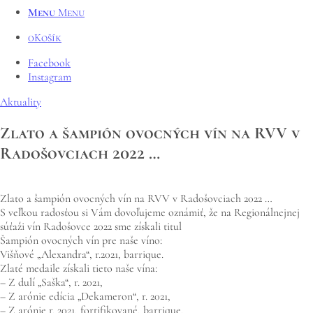
Menu
Menu
0
Košík
Facebook
Instagram
Aktuality
Zlato a šampión ovocných vín na RVV v
Radošovciach 2022 …
Zlato a šampión ovocných vín na RVV v Radošovciach 2022 …
S veľkou radosťou si Vám dovoľujeme oznámiť, že na Regionálnejnej
súťaži vín Radošovce 2022 sme získali titul
Šampión ovocných vín pre naše víno:
Višňové „Alexandra“, r.2021, barrique.
Zlaté medaile získali tieto naše vína:
– Z dulí „Saška“, r. 2021,
– Z arónie edícia „Dekameron“, r. 2021,
– Z arónie r. 2021, fortifikované, barrique,