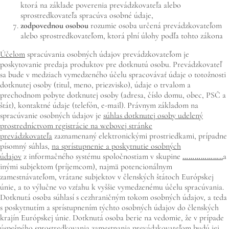
ktorá na základe poverenia prevádzkovateľa alebo
sprostredkovateľa spracúva osobné údaje,
zodpovednou osobou
rozumie osoba určená prevádzkovateľom
alebo sprostredkovateľom, ktorá plní úlohy podľa tohto zákona
Účelom
spracúvania osobných údajov prevádzkovateľom je
poskytovanie predaja produktov pre dotknutú osobu. Prevádzkovateľ
sa bude v medziach vymedzeného účelu spracovávať údaje o totožnosti
dotknutej osoby (titul, meno, priezvisko), údaje o trvalom a
prechodnom pobyte dotknutej osoby (adresa, číslo domu, obec, PSČ a
štát), kontaktné údaje (telefón, e-mail). Právnym základom na
spracúvanie osobných údajov je
súhlas dotknutej osoby udelený
prostredníctvom registrácie na webovej stránke
prevádzkovateľa
zaznamenaný elektronickými prostriedkami, prípadne
písomný súhlas,
na sprístupnenie a poskytnutie osobných
údajov
z informačného systému spoločnostiam v skupine
………………..
a
inými subjektom (príjemcom), najmä potencionálnym
zamestnávateľom, vrátane subjektov v členských štátoch Európskej
únie, a to výlučne vo vzťahu k vyššie vymedzenému účelu spracúvania.
Dotknutá osoba súhlasí s cezhraničným tokom osobných údajov, a teda
s poskytnutím a sprístupnením týchto osobných údajov do členských
krajín Európskej únie. Dotknutá osoba berie na vedomie, že v prípade
úspešného sprostredkovania zamestnania prevádzkovateľom budú jej