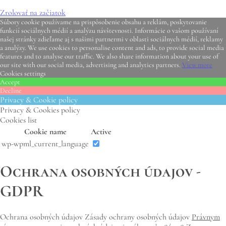
Zrolovať na začiatok
Súbory cookie používame na prispôsobenie obsahu a reklám, poskytovanie
funkcií sociálnych médií a analýzu návštevnosti. Informácie o vašom používaní
našej stránky zdieľame aj s našimi partnermi v oblasti sociálnych médií, reklamy
a analýzy. We use cookies to personalise content and ads, to provide social media
features and to analyse our traffic. We also share information about your use of
our site with our social media, advertising and analytics partners.
View more
Cookies settings
Accept
Decline
Privacy & Cookie policy
Privacy & Cookies policy
Cookies list
Cookie name
Active
wp-wpml_current_language
Ochrana osobných údajov -
GDPR
Ochrana osobných údajov Zásady ochrany osobných údajov
Právnym