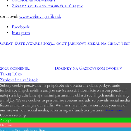
Obchodné podmienky
Zásada ochrany osobných údajov
spracoval:
www.webovagrafika.sk
Facebook
Instagram
Great Taste Awards 2023… ocot Jablkový získal na Great Test
2023 ocenenie...
Dožinky na Gazdovskom dvore v
Turej Lúke
Zrolovať na začiatok
Súbory cookie používame na prispôsobenie obsahu a reklám, poskytovanie
funkcií sociálnych médií a analýzu návštevnosti. Informácie o vašom používaní
našej stránky zdieľame aj s našimi partnermi v oblasti sociálnych médií, reklamy
a analýzy. We use cookies to personalise content and ads, to provide social media
features and to analyse our traffic. We also share information about your use of
our site with our social media, advertising and analytics partners.
View more
Cookies settings
Accept
Decline
Privacy & Cookie policy