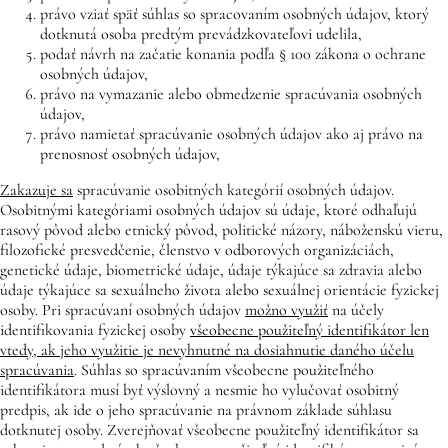
právo vziať späť súhlas so spracovaním osobných údajov, ktorý
dotknutá osoba predtým prevádzkovateľovi udelila,
podať návrh na začatie konania podľa § 100 zákona o ochrane
osobných údajov,
právo na vymazanie alebo obmedzenie spracúvania osobných
údajov,
právo namietať spracúvanie osobných údajov ako aj právo na
prenosnosť osobných údajov,
Zakazuje sa
spracúvanie osobitných kategórií osobných údajov.
Osobitnými kategóriami osobných údajov sú údaje, ktoré odhaľujú
rasový pôvod alebo etnický pôvod, politické názory, náboženskú vieru,
filozofické presvedčenie, členstvo v odborových organizáciách,
genetické údaje, biometrické údaje, údaje týkajúce sa zdravia alebo
údaje týkajúce sa sexuálneho života alebo sexuálnej orientácie fyzickej
osoby. Pri spracúvaní osobných údajov
možno využiť
na účely
identifikovania fyzickej osoby
všeobecne použiteľný identifikátor len
vtedy, ak jeho využitie je nevyhnutné na dosiahnutie daného účelu
spracúvania
. Súhlas so spracúvaním všeobecne použiteľného
identifikátora musí byť výslovný a nesmie ho vylučovať osobitný
predpis, ak ide o jeho spracúvanie na právnom základe súhlasu
dotknutej osoby. Zverejňovať všeobecne použiteľný identifikátor sa