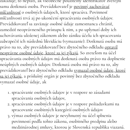
zakazuje; to neplatí, ak všeobecne použiteľný identifikátor zverejní
sama dotknutá osoba. Prevádzkovateľ je
povinný zachovávať
mlčanlivosť
o osobných údajoch, ktoré spracúva. Povinnosť
mlčanlivosti trvá aj po ukončení spracúvania osobných údajov.
Prevádzkovateľ sa zaväzuje osobné údaje zamestnanca chrániť,
zamedziť neoprávneného prístupu k nim, a po uplynutí doby ich
uchovávania uloženej zákonom alebo zániku účelu ich spracovania
zabezpečiť ich následnú likvidáciu (vymazanie). Dotknutá osoba má
právo na to, aby prevádzkovateľ bez zbytočného odkladu
opravil
nesprávne osobné údaje, ktoré sa jej týkajú
. So zreteľom na účel
spracúvania osobných údajov má dotknutá osoba právo na doplnenie
neúplných osobných údajov. Dotknutá osoba má právo na to, aby
prevádzkovateľ bez zbytočného odkladu
vymazal osobné údaje, ktoré
sa jej týkajú
, a príslušný orgán je povinný bez zbytočného odkladu
vymazať osobné údaje, ak
spracúvanie osobných údajov je v rozpore so zásadami
spracúvania osobných údajov,
spracúvanie osobných údajov je v rozpore požiadavkami na
spracovanie osobitných kategórií osobných údajov
výmaz osobných údajov je nevyhnutný na účel splnenia
povinností podľa tohto zákona, osobitného predpisu alebo
medzinárodnej zmluvy, ktorou je Slovenská republika viazaná.