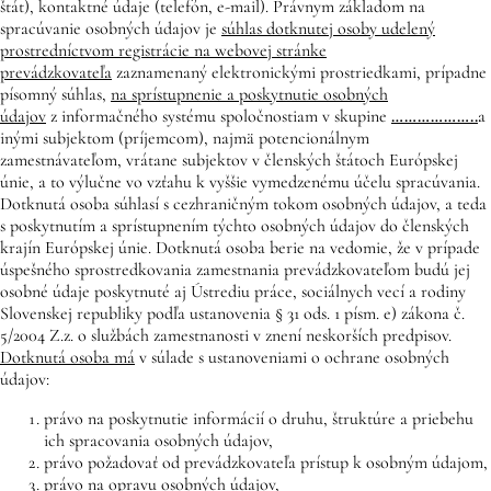
štát), kontaktné údaje (telefón, e-mail). Právnym základom na
spracúvanie osobných údajov je
súhlas dotknutej osoby udelený
prostredníctvom registrácie na webovej stránke
prevádzkovateľa
zaznamenaný elektronickými prostriedkami, prípadne
písomný súhlas,
na sprístupnenie a poskytnutie osobných
údajov
z informačného systému spoločnostiam v skupine
………………..
a
inými subjektom (príjemcom), najmä potencionálnym
zamestnávateľom, vrátane subjektov v členských štátoch Európskej
únie, a to výlučne vo vzťahu k vyššie vymedzenému účelu spracúvania.
Dotknutá osoba súhlasí s cezhraničným tokom osobných údajov, a teda
s poskytnutím a sprístupnením týchto osobných údajov do členských
krajín Európskej únie. Dotknutá osoba berie na vedomie, že v prípade
úspešného sprostredkovania zamestnania prevádzkovateľom budú jej
osobné údaje poskytnuté aj Ústrediu práce, sociálnych vecí a rodiny
Slovenskej republiky podľa ustanovenia § 31 ods. 1 písm. e) zákona č.
5/2004 Z.z. o službách zamestnanosti v znení neskorších predpisov.
Dotknutá osoba má
v súlade s ustanoveniami o ochrane osobných
údajov:
právo na poskytnutie informácií o druhu, štruktúre a priebehu
ich spracovania osobných údajov,
právo požadovať od prevádzkovateľa prístup k osobným údajom,
právo na opravu osobných údajov,