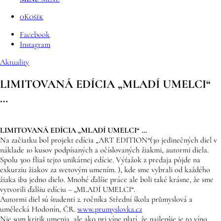
0
Košík
Facebook
Instagram
Aktuality
LIMITOVANÁ EDÍCIA „MLADÍ UMELCI“
…
LIMITOVANÁ EDÍCIA „MLADÍ UMELCI“ …
Na začiatku bol projekt edícia „ART EDITION“(30 jedinečných diel v
náklade 10 kusov podpísaných a očíslovaných žiakmi, autormi diela.
Spolu 300 fliaš tejto unikátnej edície. Výťažok z predaja pôjde na
exkurziu žiakov za svetovým umením. ), kde sme vybrali od každého
žiaka iba jedno dielo. Mnohé ďalšie práce ale boli také krásne, že sme
vytvorili ďalšiu edíciu – „MLADÍ UMELCI“.
Autormi diel sú študenti 2. ročníka Střední škola průmyslová a
umělecká Hodonín, ČR.
www.prumyslovka.cz
Nie som kritik umenia, ale ako pri víne platí, že najlepšie je to víno,