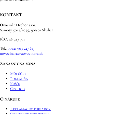
KONTAKT
Ovocinár Hrehor s.r.o.
Samoty 5055/5055, 909 01 Skalica
IČO: 46 529 501
Tel.:
00421 903 247 615
uovocinara@uovocinara.sk
Zákaznícka zóna
Môj účet
Pokladňa
Košík
Obchod
O nákupe
Reklamačný poriadok