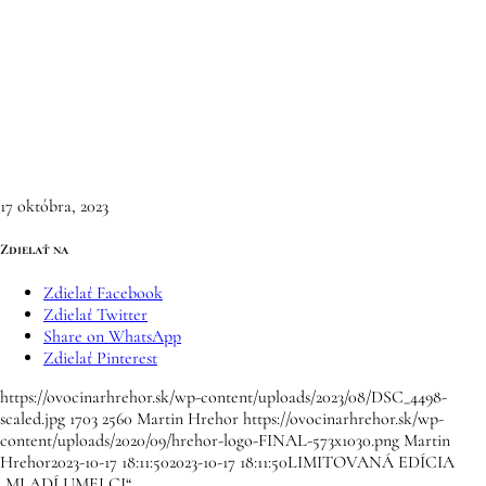
17 októbra, 2023
Zdielať na
Zdielať Facebook
Zdielať Twitter
Share on WhatsApp
Zdielať Pinterest
https://ovocinarhrehor.sk/wp-content/uploads/2023/08/DSC_4498-
scaled.jpg
1703
2560
Martin Hrehor
https://ovocinarhrehor.sk/wp-
content/uploads/2020/09/hrehor-logo-FINAL-573x1030.png
Martin
Hrehor
2023-10-17 18:11:50
2023-10-17 18:11:50
LIMITOVANÁ EDÍCIA
„MLADÍ UMELCI“ …