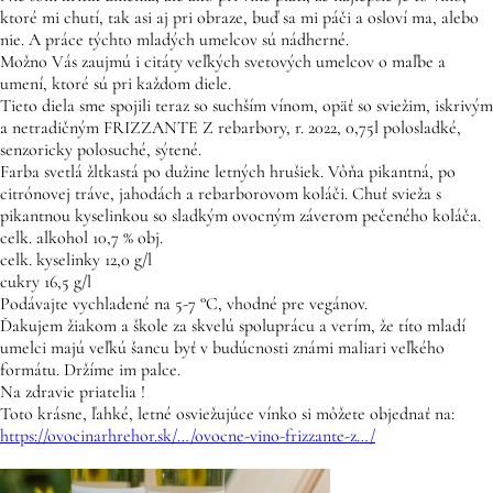
ktoré mi chutí, tak asi aj pri obraze, buď sa mi páči a osloví ma, alebo
nie. A práce týchto mladých umelcov sú nádherné.
Možno Vás zaujmú i citáty veľkých svetových umelcov o maľbe a
umení, ktoré sú pri každom diele.
Tieto diela sme spojili teraz so suchším vínom, opäť so sviežim, iskrivým
a netradičným FRIZZANTE Z rebarbory, r. 2022, 0,75l polosladké,
senzoricky polosuché, sýtené.
Farba svetlá žltkastá po dužine letných hrušiek. Vôňa pikantná, po
citrónovej tráve, jahodách a rebarborovom koláči. Chuť svieža s
pikantnou kyselinkou so sladkým ovocným záverom pečeného koláča.
celk. alkohol 10,7 % obj.
celk. kyselinky 12,0 g/l
cukry 16,5 g/l
Podávajte vychladené na 5-7 °C, vhodné pre vegánov.
Ďakujem žiakom a škole za skvelú spoluprácu a verím, že títo mladí
umelci majú veľkú šancu byť v budúcnosti známi maliari veľkého
formátu. Držíme im palce.
Na zdravie priatelia !
Toto krásne, ľahké, letné osviežujúce vínko si môžete objednať na:
https://ovocinarhrehor.sk/…/ovocne-vino-frizzante-z…/