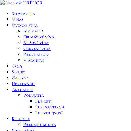
Slovenčina
O nás
Ovocné vína
Biele vína
Oranžové vína
Ružové vína
Červené vína
Pre znalcov
V archíve
Octy
Sirupy
Čajovňa
Ubytovanie
Aktuality
Podujatia
Pre deti
Pre dospelých
Pre verejnosť
Kontakt
Predajné miesta
Menu
Menu