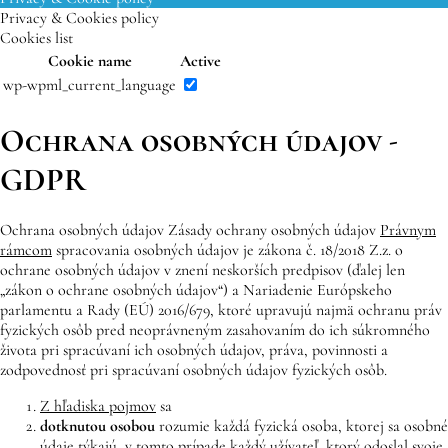
Privacy & Cookies policy
Cookies list
Cookie name
Active
wp-wpml_current_language
Ochrana osobných údajov -
GDPR
Ochrana osobných údajov Zásady ochrany osobných údajov
Právnym
rámcom
spracovania osobných údajov je zákona č. 18/2018 Z.z. o
ochrane osobných údajov v znení neskorších predpisov (ďalej len
„zákon o ochrane osobných údajov“) a Nariadenie Európskeho
parlamentu a Rady (EÚ) 2016/679, ktoré upravujú najmä ochranu práv
fyzických osôb pred neoprávneným zasahovaním do ich súkromného
života pri spracúvaní ich osobných údajov, práva, povinnosti a
zodpovednosť pri spracúvaní osobných údajov fyzických osôb.
Z hľadiska pojmov
sa
dotknutou osobou
rozumie každá fyzická osoba, ktorej sa osobné
údaje týkajú, v tomto prípade každý užívateľ, ktorý odoslal svoje