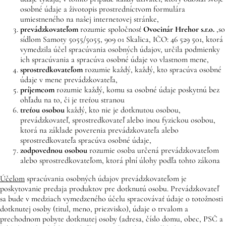
osobné údaje a životopis prostredníctvom formulára
umiestneného na našej internetovej stránke,
prevádzkovateľom
rozumie spoločnosť
Ovocinár Hrehor
s.r.o.
,
so
sídlom Samoty 5055/5055, 909 01 Skalica, IČO: 46 529 501, ktorá
vymedzila účel spracúvania osobných údajov, určila podmienky
ich spracúvania a spracúva osobné údaje vo vlastnom mene,
sprostredkovateľom
rozumie každý, každý, kto spracúva osobné
údaje v mene prevádzkovateľa,
príjemcom
rozumie každý, komu sa osobné údaje poskytnú bez
ohľadu na to, či je treťou stranou
treťou osobou
každý, kto nie je dotknutou osobou,
prevádzkovateľ, sprostredkovateľ alebo inou fyzickou osobou,
ktorá na základe poverenia prevádzkovateľa alebo
sprostredkovateľa spracúva osobné údaje,
zodpovednou osobou
rozumie osoba určená prevádzkovateľom
alebo sprostredkovateľom, ktorá plní úlohy podľa tohto zákona
Účelom
spracúvania osobných údajov prevádzkovateľom je
poskytovanie predaja produktov pre dotknutú osobu. Prevádzkovateľ
sa bude v medziach vymedzeného účelu spracovávať údaje o totožnosti
dotknutej osoby (titul, meno, priezvisko), údaje o trvalom a
prechodnom pobyte dotknutej osoby (adresa, číslo domu, obec, PSČ a