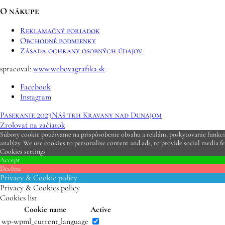
O nákupe
Reklamačný poriadok
Obchodné podmienky
Zásada ochrany osobných údajov
spracoval:
www.webovagrafika.sk
Facebook
Instagram
Pasekanie 2023
Náš trh Kravany nad Dunajom
Zrolovať na začiatok
Súbory cookie používame na prispôsobenie obsahu a reklám, poskytovanie funkcií 
analýzy. We use cookies to personalise content and ads, to provide social media fe
Cookies settings
Accept
Decline
Privacy & Cookie policy
Privacy & Cookies policy
Cookies list
Cookie name
Active
wp-wpml_current_language