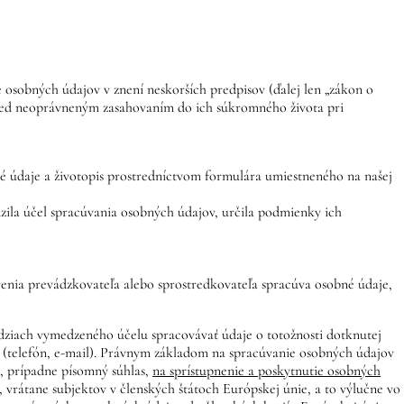
 osobných údajov v znení neskorších predpisov (ďalej len „zákon o
red neoprávneným zasahovaním do ich súkromného života pri
bné údaje a životopis prostredníctvom formulára umiestneného na našej
zila účel spracúvania osobných údajov, určila podmienky ich
renia prevádzkovateľa alebo sprostredkovateľa spracúva osobné údaje,
ziach vymedzeného účelu spracovávať údaje o totožnosti dotknutej
e (telefón, e-mail). Právnym základom na spracúvanie osobných údajov
 prípadne písomný súhlas,
na sprístupnenie a poskytnutie osobných
rátane subjektov v členských štátoch Európskej únie, a to výlučne vo