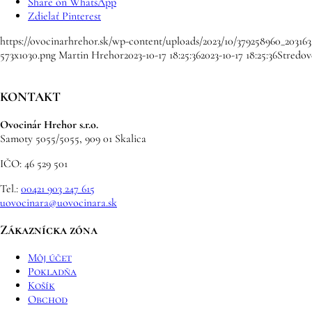
Share on WhatsApp
Zdielať Pinterest
https://ovocinarhrehor.sk/wp-content/uploads/2023/10/379258960_20316
573x1030.png
Martin Hrehor
2023-10-17 18:25:36
2023-10-17 18:25:36
Stredov
KONTAKT
Ovocinár Hrehor s.r.o.
Samoty 5055/5055, 909 01 Skalica
IČO: 46 529 501
Tel.:
00421 903 247 615
uovocinara@uovocinara.sk
Zákaznícka zóna
Môj účet
Pokladňa
Košík
Obchod