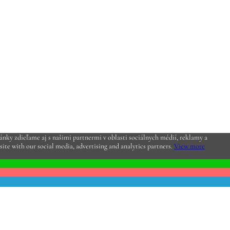
nky zdieľame aj s našimi partnermi v oblasti sociálnych médií, reklamy a
site with our social media, advertising and analytics partners.
View more