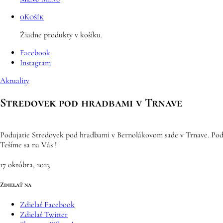
0
Košík
Žiadne produkty v košíku.
Facebook
Instagram
Aktuality
Stredovek pod hradbami v Trnave
Podujatie Stredovek pod hradbami v Bernolákovom sade v Trnave. Podujat
Tešíme sa na Vás !
17 októbra, 2023
Zdielať na
Zdielať Facebook
Zdielať Twitter