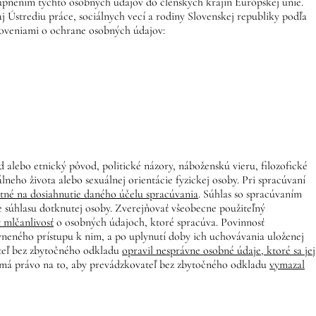
upnením týchto osobných údajov do členských krajín Európskej únie.
Ústrediu práce, sociálnych vecí a rodiny Slovenskej republiky podľa
noveniami o ochrane osobných údajov:
alebo etnický pôvod, politické názory, náboženskú vieru, filozofické
lneho života alebo sexuálnej orientácie fyzickej osoby. Pri spracúvaní
nutné na dosiahnutie daného účelu spracúvania
. Súhlas so spracúvaním
e súhlasu dotknutej osoby. Zverejňovať všeobecne použiteľný
 mlčanlivosť
o osobných údajoch, ktoré spracúva. Povinnosť
vneného prístupu k nim, a po uplynutí doby ich uchovávania uloženej
ateľ bez zbytočného odkladu
opravil nesprávne osobné údaje, ktoré sa jej
 má právo na to, aby prevádzkovateľ bez zbytočného odkladu
vymazal