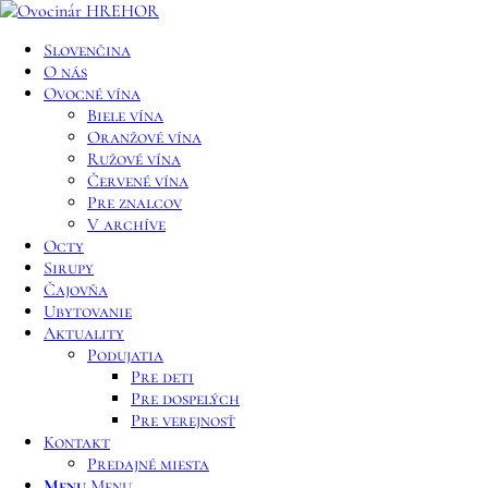
Slovenčina
O nás
Ovocné vína
Biele vína
Oranžové vína
Ružové vína
Červené vína
Pre znalcov
V archíve
Octy
Sirupy
Čajovňa
Ubytovanie
Aktuality
Podujatia
Pre deti
Pre dospelých
Pre verejnosť
Kontakt
Predajné miesta
Menu
Menu