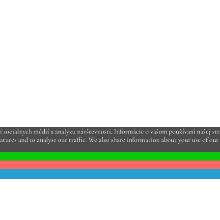
sociálnych médií a analýzu návštevnosti. Informácie o vašom používaní našej strá
atures and to analyse our traffic. We also share information about your use of our 