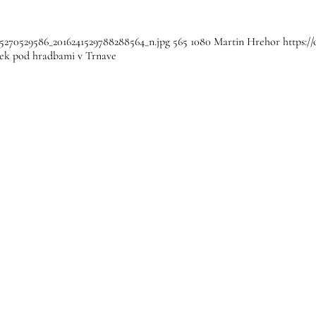
35270529586_2016241529788288564_n.jpg
565
1080
Martin Hrehor
https:/
ek pod hradbami v Trnave