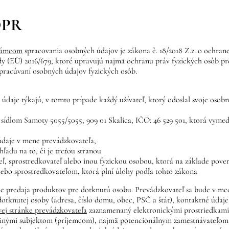
DPR
rámcom
spracovania osobných údajov je zákona č. 18/2018 Z.z. o ochrane
y (EÚ) 2016/679, ktoré upravujú najmä ochranu práv fyzických osôb p
spracúvaní osobných údajov fyzických osôb.
 údaje týkajú, v tomto prípade každý užívateľ, ktorý odoslal svoje oso
 sídlom Samoty 5055/5055, 909 01 Skalica, IČO: 46 529 501, ktorá vymed
údaje v mene prevádzkovateľa,
adu na to, či je treťou stranou
ľ, sprostredkovateľ alebo inou fyzickou osobou, ktorá na základe pove
bo sprostredkovateľom, ktorá plní úlohy podľa tohto zákona
 predaja produktov pre dotknutú osobu. Prevádzkovateľ sa bude v med
dotknutej osoby (adresa, číslo domu, obec, PSČ a štát), kontaktné údaj
vej stránke prevádzkovateľa
zaznamenaný elektronickými prostriedkami,
 inými subjektom (príjemcom), najmä potencionálnym zamestnávateľom, v