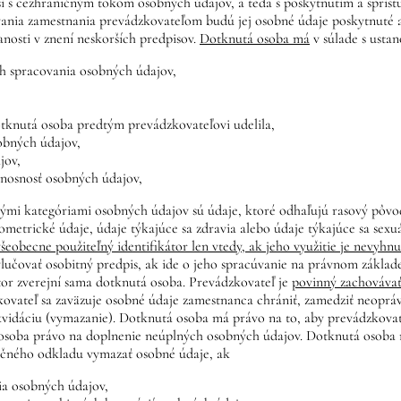
í s cezhraničným tokom osobných údajov, a teda s poskytnutím a spríst
nia zamestnania prevádzkovateľom budú jej osobné údaje poskytnuté aj 
nanosti v znení neskorších predpisov.
Dotknutá osoba má
v súlade s usta
ch spracovania osobných údajov,
otknutá osoba predtým prevádzkovateľovi udelila,
obných údajov,
jov,
enosnosť osobných údajov,
mi kategóriami osobných údajov sú údaje, ktoré odhaľujú rasový pôvod 
metrické údaje, údaje týkajúce sa zdravia alebo údaje týkajúce sa sexuá
všeobecne použiteľný identifikátor len vtedy, ak jeho využitie je nevyh
ylučovať osobitný predpis, ak ide o jeho spracúvanie na právnom základ
kátor zverejní sama dotknutá osoba. Prevádzkovateľ je
povinný zachovávať
kovateľ sa zaväzuje osobné údaje zamestnanca chrániť, zamedziť neoprá
ikvidáciu (vymazanie). Dotknutá osoba má právo na to, aby prevádzkov
 osoba právo na doplnenie neúplných osobných údajov. Dotknutá osoba
točného odkladu vymazať osobné údaje, ak
ia osobných údajov,