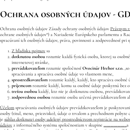
Ochrana osobných údajov - G
Ochrana osobných údajov Zásady ochrany osobných údajov
Právnym 
ochrane osobných údajov“) a Nariadenie Európskeho parlamentu a Rad
spracúvaní ich osobných údajov, práva, povinnosti a zodpovednosť pri 
Z hľadiska pojmov
sa
dotknutou osobou
rozumie každá fyzická osoba, ktorej sa osobné
internetovej stránke,
prevádzkovateľom
rozumie spoločnosť
Ovocinár Hrehor
s.r.o.
,
so
spracúvania a spracúva osobné údaje vo vlastnom mene,
sprostredkovateľom
rozumie každý, každý, kto spracúva osobné 
príjemcom
rozumie každý, komu sa osobné údaje poskytnú bez ohľ
treťou osobou
každý, kto nie je dotknutou osobou, prevádzkovate
zodpovednou osobou
rozumie osoba určená prevádzkovateľom ale
Účelom
spracúvania osobných údajov prevádzkovateľom je poskytovanie
osoby (titul, meno, priezvisko), údaje o trvalom a prechodnom pobyte 
je
súhlas dotknutej osoby udelený prostredníctvom registrácie na webo
údajov
z informačného systému spoločnostiam v skupine
………………..
a