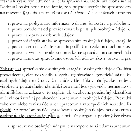
vzťahu k vyššie vymedzenému účelu spracúvania. Dotknutá osoba súhlas
Dotknutá osoba berie na vedomie, že v prípade úspešného sprostredkova
ustanovenia § 31 ods. 1 písm. e) zákona č. 5/2004 Z.z. o službách zamest
právo na poskytnutie informácií o druhu, štruktúre a priebehu i
právo požadovať od prevádzkovateľa prístup k osobným údajom,
právo na opravu osobných údajov,
právo vziať späť súhlas so spracovaním osobných údajov, ktorý d
podať návrh na začatie konania podľa § 100 zákona o ochrane os
právo na vymazanie alebo obmedzenie spracúvania osobných úda
právo namietať spracúvanie osobných údajov ako aj právo na pr
Zakazuje sa
spracúvanie osobitných kategórií osobných údajov. Osobitný
presvedčenie, členstvo v odborových organizáciách, genetické údaje, bio
osobných údajov
možno využiť
na účely identifikovania fyzickej osoby
všeobecne použiteľného identifikátora musí byť výslovný a nesmie ho v
identifikátor sa zakazuje; to neplatí, ak všeobecne použiteľný identifi
mlčanlivosti trvá aj po ukončení spracúvania osobných údajov. Prevádz
zákonom alebo zániku účelu ich spracovania zabezpečiť ich následnú l
týkajú
. So zreteľom na účel spracúvania osobných údajov má dotknutá
osobné údaje, ktoré sa jej týkajú
, a príslušný orgán je povinný bez zby
spracúvanie osobných údajov je v rozpore so zásadami spracúvan