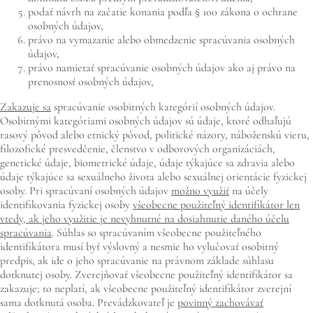
podať návrh na začatie konania podľa § 100 zákona o ochrane
osobných údajov,
právo na vymazanie alebo obmedzenie spracúvania osobných
údajov,
právo namietať spracúvanie osobných údajov ako aj právo na
prenosnosť osobných údajov,
Zakazuje sa
spracúvanie osobitných kategórií osobných údajov.
Osobitnými kategóriami osobných údajov sú údaje, ktoré odhaľujú
rasový pôvod alebo etnický pôvod, politické názory, náboženskú vieru,
filozofické presvedčenie, členstvo v odborových organizáciách,
genetické údaje, biometrické údaje, údaje týkajúce sa zdravia alebo
údaje týkajúce sa sexuálneho života alebo sexuálnej orientácie fyzickej
osoby. Pri spracúvaní osobných údajov
možno využiť
na účely
identifikovania fyzickej osoby
všeobecne použiteľný identifikátor len
vtedy, ak jeho využitie je nevyhnutné na dosiahnutie daného účelu
spracúvania
. Súhlas so spracúvaním všeobecne použiteľného
identifikátora musí byť výslovný a nesmie ho vylučovať osobitný
predpis, ak ide o jeho spracúvanie na právnom základe súhlasu
dotknutej osoby. Zverejňovať všeobecne použiteľný identifikátor sa
zakazuje; to neplatí, ak všeobecne použiteľný identifikátor zverejní
sama dotknutá osoba. Prevádzkovateľ je
povinný zachovávať