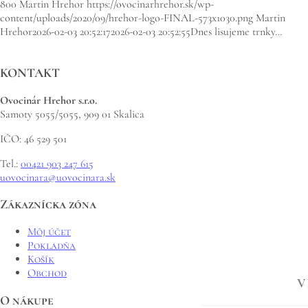
800
Martin Hrehor
https://ovocinarhrehor.sk/wp-
content/uploads/2020/09/hrehor-logo-FINAL-573x1030.png
Martin
Hrehor
2026-02-03 20:52:17
2026-02-03 20:52:55
Dnes lisujeme trnky…
KONTAKT
Ovocinár Hrehor s.r.o.
Samoty 5055/5055, 909 01 Skalica
IČO: 46 529 501
Tel.:
00421 903 247 615
uovocinara@uovocinara.sk
Zákaznícka zóna
Môj účet
Pokladňa
Košík
Obchod
V
O nákupe