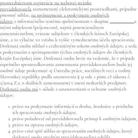
prostredníctvom registrácie na webovej stránke
prevádzkovateľa
zaznamenaný elektronickými prostriedkami, prípadne
písomný súhlas,
na sprístupnenie a poskytnutie osobných
údajov
z informačného systému spoločnostiam v skupine
………………..
a
inými subjektom (príjemcom), najmä potencionálnym
zamestnávateľom, vrátane subjektov v členských štátoch Európskej
únie, a to výlučne vo vzťahu k vyššie vymedzenému účelu spracúvania.
Dotknutá osoba súhlasí s cezhraničným tokom osobných údajov, a teda
s poskytnutím a sprístupnením týchto osobných údajov do členských
krajín Európskej únie. Dotknutá osoba berie na vedomie, že v prípade
úspešného sprostredkovania zamestnania prevádzkovateľom budú jej
osobné údaje poskytnuté aj Ústrediu práce, sociálnych vecí a rodiny
Slovenskej republiky podľa ustanovenia § 31 ods. 1 písm. e) zákona č.
5/2004 Z.z. o službách zamestnanosti v znení neskorších predpisov.
Dotknutá osoba má
v súlade s ustanoveniami o ochrane osobných
údajov:
právo na poskytnutie informácií o druhu, štruktúre a priebehu
ich spracovania osobných údajov,
právo požadovať od prevádzkovateľa prístup k osobným údajom,
právo na opravu osobných údajov,
právo vziať späť súhlas so spracovaním osobných údajov, ktorý
dotknutá osoba predtým prevádzkovateľovi udelila,