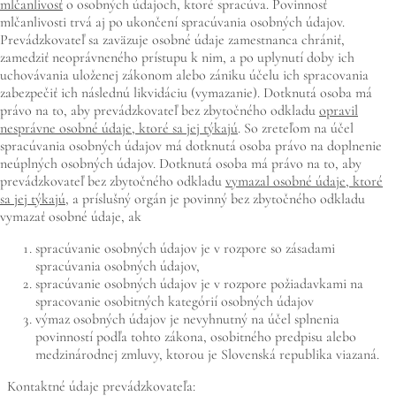
mlčanlivosť
o osobných údajoch, ktoré spracúva. Povinnosť
mlčanlivosti trvá aj po ukončení spracúvania osobných údajov.
Prevádzkovateľ sa zaväzuje osobné údaje zamestnanca chrániť,
zamedziť neoprávneného prístupu k nim, a po uplynutí doby ich
uchovávania uloženej zákonom alebo zániku účelu ich spracovania
zabezpečiť ich následnú likvidáciu (vymazanie). Dotknutá osoba má
právo na to, aby prevádzkovateľ bez zbytočného odkladu
opravil
nesprávne osobné údaje, ktoré sa jej týkajú
. So zreteľom na účel
spracúvania osobných údajov má dotknutá osoba právo na doplnenie
neúplných osobných údajov. Dotknutá osoba má právo na to, aby
prevádzkovateľ bez zbytočného odkladu
vymazal osobné údaje, ktoré
sa jej týkajú
, a príslušný orgán je povinný bez zbytočného odkladu
vymazať osobné údaje, ak
spracúvanie osobných údajov je v rozpore so zásadami
spracúvania osobných údajov,
spracúvanie osobných údajov je v rozpore požiadavkami na
spracovanie osobitných kategórií osobných údajov
výmaz osobných údajov je nevyhnutný na účel splnenia
povinností podľa tohto zákona, osobitného predpisu alebo
medzinárodnej zmluvy, ktorou je Slovenská republika viazaná.
Kontaktné údaje prevádzkovateľa: