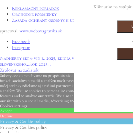
Kliknutím na vstúpiť 
Reklamačný poriadok
Obchodné podmienky
Zásada ochrany osobných údajov
spracoval:
www.webovagrafika.sk
Facebook
Instagram
Nádherný set 6 vín r. 2025, edícia vín s reprodukciami obrazov
slovenského...
Rok 2025…
Zrolovať na začiatok
Súbory cookie používame na prispôsobenie obsahu a reklám, poskytovanie
funkcií sociálnych médií a analýzu návštevnosti. Informácie o vašom používaní
našej stránky zdieľame aj s našimi partnermi v oblasti sociálnych médií, reklamy
a analýzy. We use cookies to personalise content and ads, to provide social media
features and to analyse our traffic. We also share information about your use of
our site with our social media, advertising and analytics partners.
View more
Cookies settings
Accept
Decline
Privacy & Cookie policy
Privacy & Cookies policy