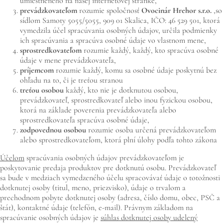
umiestneného na našej internetovej stránke,
prevádzkovateľom
rozumie spoločnosť
Ovocinár Hrehor
s.r.o.
,
so
sídlom Samoty 5055/5055, 909 01 Skalica, IČO: 46 529 501, ktorá
vymedzila účel spracúvania osobných údajov, určila podmienky
ich spracúvania a spracúva osobné údaje vo vlastnom mene,
sprostredkovateľom
rozumie každý, každý, kto spracúva osobné
údaje v mene prevádzkovateľa,
príjemcom
rozumie každý, komu sa osobné údaje poskytnú bez
ohľadu na to, či je treťou stranou
treťou osobou
každý, kto nie je dotknutou osobou,
prevádzkovateľ, sprostredkovateľ alebo inou fyzickou osobou,
ktorá na základe poverenia prevádzkovateľa alebo
sprostredkovateľa spracúva osobné údaje,
zodpovednou osobou
rozumie osoba určená prevádzkovateľom
alebo sprostredkovateľom, ktorá plní úlohy podľa tohto zákona
Účelom
spracúvania osobných údajov prevádzkovateľom je
poskytovanie predaja produktov pre dotknutú osobu. Prevádzkovateľ
sa bude v medziach vymedzeného účelu spracovávať údaje o totožnosti
dotknutej osoby (titul, meno, priezvisko), údaje o trvalom a
prechodnom pobyte dotknutej osoby (adresa, číslo domu, obec, PSČ a
štát), kontaktné údaje (telefón, e-mail). Právnym základom na
spracúvanie osobných údajov je
súhlas dotknutej osoby udelený