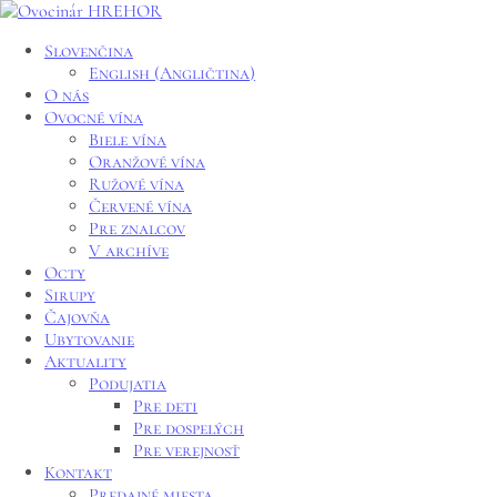
Slovenčina
English
(
Angličtina
)
O nás
Ovocné vína
Biele vína
Oranžové vína
Ružové vína
Červené vína
Pre znalcov
V archíve
Octy
Sirupy
Čajovňa
Ubytovanie
Aktuality
Podujatia
Pre deti
Pre dospelých
Pre verejnosť
Kontakt
Predajné miesta