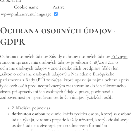
Cookies list
Cookie name
Active
wp-wpml_current_language
Ochrana osobných údajov -
GDPR
Ochrana osobných údajov Zásady ochrany osobných údajov
Právnym
rámcom
spracovania osobných údajov je zákona č. 18/2018 Z.z. o
ochrane osobných údajov v znení neskorších predpisov (ďalej len
„zákon o ochrane osobných údajov“) a Nariadenie Európskeho
parlamentu a Rady (EÚ) 2016/679, ktoré upravujú najmä ochranu práv
fyzických osôb pred neoprávneným zasahovaním do ich súkromného
života pri spracúvaní ich osobných údajov, práva, povinnosti a
zodpovednosť pri spracúvaní osobných údajov fyzických osôb.
Z hľadiska pojmov
sa
dotknutou osobou
rozumie každá fyzická osoba, ktorej sa osobné
údaje týkajú, v tomto prípade každý užívateľ, ktorý odoslal svoje
osobné údaje a životopis prostredníctvom formulára