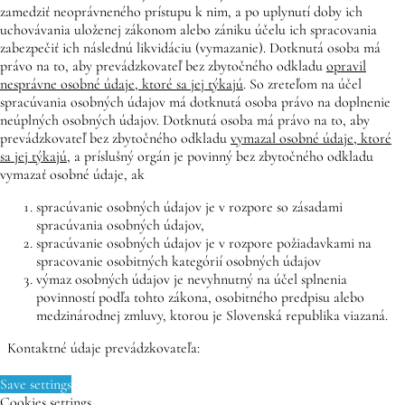
zamedziť neoprávneného prístupu k nim, a po uplynutí doby ich
uchovávania uloženej zákonom alebo zániku účelu ich spracovania
zabezpečiť ich následnú likvidáciu (vymazanie). Dotknutá osoba má
právo na to, aby prevádzkovateľ bez zbytočného odkladu
opravil
nesprávne osobné údaje, ktoré sa jej týkajú
. So zreteľom na účel
spracúvania osobných údajov má dotknutá osoba právo na doplnenie
neúplných osobných údajov. Dotknutá osoba má právo na to, aby
prevádzkovateľ bez zbytočného odkladu
vymazal osobné údaje, ktoré
sa jej týkajú
, a príslušný orgán je povinný bez zbytočného odkladu
vymazať osobné údaje, ak
spracúvanie osobných údajov je v rozpore so zásadami
spracúvania osobných údajov,
spracúvanie osobných údajov je v rozpore požiadavkami na
spracovanie osobitných kategórií osobných údajov
výmaz osobných údajov je nevyhnutný na účel splnenia
povinností podľa tohto zákona, osobitného predpisu alebo
medzinárodnej zmluvy, ktorou je Slovenská republika viazaná.
Kontaktné údaje prevádzkovateľa:
Save settings
Cookies settings