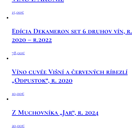
15,00
€
Edícia Dekameron set 6 druhov vín, r.
2020 – r.2022
78,00
€
Víno cuvée Višní a červených ríbezlí
„Odpustok“, r. 2020
10,00
€
Z Muchovníka „Jar“, r. 2024
20,00
€