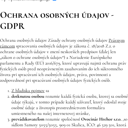
Ochrana osobných údajov -
GDPR
Ochrana osobných údajov Zásady ochrany osobných údajov
Právnym
rámcom
spracovania osobných údajov je zákona č. 18/2018 Z.z. o
ochrane osobných údajov v znení neskorších predpisov (ďalej len
„zákon o ochrane osobných údajov“) a Nariadenie Európskeho
parlamentu a Rady (EÚ) 2016/679, ktoré upravujú najmä ochranu práv
fyzických osôb pred neoprávneným zasahovaním do ich súkromného
života pri spracúvaní ich osobných údajov, práva, povinnosti a
zodpovednosť pri spracúvaní osobných údajov fyzických osôb.
Z hľadiska pojmov
sa
dotknutou osobou
rozumie každá fyzická osoba, ktorej sa osobné
údaje týkajú, v tomto prípade každý užívateľ, ktorý odoslal svoje
osobné údaje a životopis prostredníctvom formulára
umiestneného na našej internetovej stránke,
prevádzkovateľom
rozumie spoločnosť
Ovocinár Hrehor
s.r.o.
,
so
sídlom Samoty 5055/5055, 909 01 Skalica, IČO: 46 529 501, ktorá