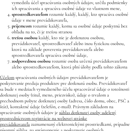
vymedzila účel spracúvania osobných údajov, určila podmienky
ich spracúvania a spracúva osobné údaje vo vlastnom mene,
sprostredkovateľom
rozumie každý, každý, kto spracúva osobné
údaje v mene prevádzkovateľa,
príjemcom
rozumie každý, komu sa osobné údaje poskytnú bez
ohľadu na to, či je treťou stranou
treťou osobou
každý, kto nie je dotknutou osobou,
prevádzkovateľ, sprostredkovateľ alebo inou fyzickou osobou,
ktorá na základe poverenia prevádzkovateľa alebo
sprostredkovateľa spracúva osobné údaje,
zodpovednou osobou
rozumie osoba určená prevádzkovateľom
alebo sprostredkovateľom, ktorá plní úlohy podľa tohto zákona
Účelom
spracúvania osobných údajov prevádzkovateľom je
poskytovanie predaja produktov pre dotknutú osobu. Prevádzkovateľ
sa bude v medziach vymedzeného účelu spracovávať údaje o totožnosti
dotknutej osoby (titul, meno, priezvisko), údaje o trvalom a
prechodnom pobyte dotknutej osoby (adresa, číslo domu, obec, PSČ a
štát), kontaktné údaje (telefón, e-mail). Právnym základom na
spracúvanie osobných údajov je
súhlas dotknutej osoby udelený
prostredníctvom registrácie na webovej stránke
prevádzkovateľa
zaznamenaný elektronickými prostriedkami, prípadne
písomný súhlas,
na sprístupnenie a poskytnutie osobných