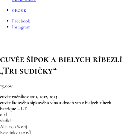
0
Košík
Facebook
Instagram
cuvée šípok a bielych ríbezlí
„Tri sudičky“
25,00
€
cuvée ročníkov 2011, 2012, 2025
cuvée ľadového šípkového vína a dvoch vín z bielych ríbezlí
barrique – LT
0,5l
sladké
Alk. 13,0 % obj.
Kyselinky 11,2 g/l