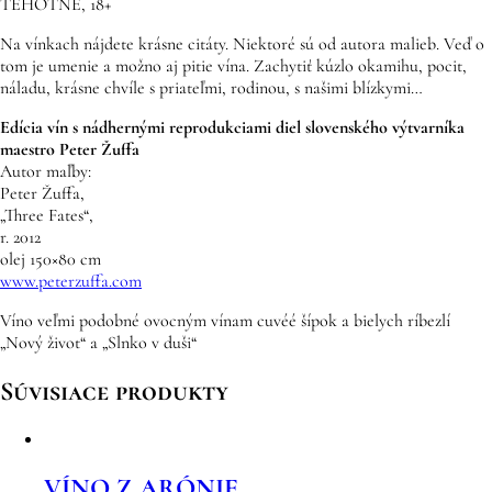
TEHOTNÉ, 18+
Na vínkach nájdete krásne citáty. Niektoré sú od autora malieb. Veď o
tom je umenie a možno aj pitie vína. Zachytiť kúzlo okamihu, pocit,
náladu, krásne chvíle s priateľmi, rodinou, s našimi blízkymi…
Edícia vín s nádhernými reprodukciami diel slovenského výtvarníka
maestro Peter Žuffa
Autor maľby:
Peter Žuffa,
„Three Fates“,
r. 2012
olej 150×80 cm
www.peterzuffa.com
Víno veľmi podobné ovocným vínam cuvéé šípok a bielych ríbezlí
„Nový život“ a „Slnko v duši“
Súvisiace produkty
VÍNO Z ARÓNIE