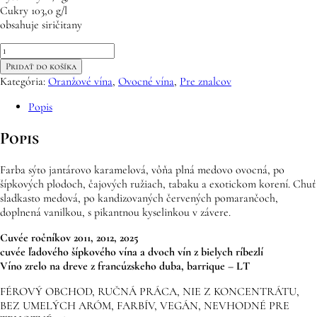
Cukry 103,0 g/l
obsahuje siričitany
množstvo
cuvée
Pridať do košíka
šípok
Kategória:
Oranžové vína
,
Ovocné vína
,
Pre znalcov
a
bielych
Popis
ríbezlí
„Tri
Popis
sudičky“
Farba sýto jantárovo karamelová, vôňa plná medovo ovocná, po
šípkových plodoch, čajových ružiach, tabaku a exotickom korení. Chuť
sladkasto medová, po kandizovaných červených pomarančoch,
doplnená vanilkou, s pikantnou kyselinkou v závere.
Cuvée ročníkov 2011, 2012, 2025
cuvée ľadového šípkového vína a dvoch vín z bielych ríbezlí
Víno zrelo na dreve z francúzskeho duba, barrique – LT
FÉROVÝ OBCHOD, RUČNÁ PRÁCA, NIE Z KONCENTRÁTU,
BEZ UMELÝCH ARÓM, FARBÍV, VEGÁN, NEVHODNÉ PRE