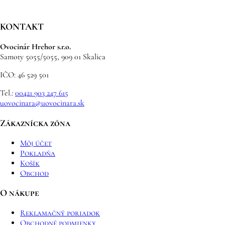
KONTAKT
Ovocinár Hrehor s.r.o.
Samoty 5055/5055, 909 01 Skalica
IČO: 46 529 501
Tel.:
00421 903 247 615
uovocinara@uovocinara.sk
Zákaznícka zóna
Môj účet
Pokladňa
Košík
Obchod
O nákupe
Reklamačný poriadok
Obchodné podmienky