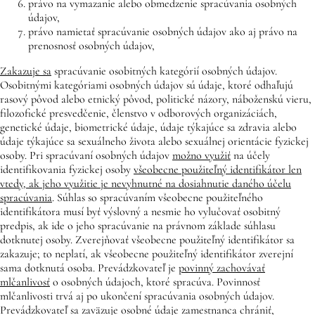
právo na vymazanie alebo obmedzenie spracúvania osobných
údajov,
právo namietať spracúvanie osobných údajov ako aj právo na
prenosnosť osobných údajov,
Zakazuje sa
spracúvanie osobitných kategórií osobných údajov.
Osobitnými kategóriami osobných údajov sú údaje, ktoré odhaľujú
rasový pôvod alebo etnický pôvod, politické názory, náboženskú vieru,
filozofické presvedčenie, členstvo v odborových organizáciách,
genetické údaje, biometrické údaje, údaje týkajúce sa zdravia alebo
údaje týkajúce sa sexuálneho života alebo sexuálnej orientácie fyzickej
osoby. Pri spracúvaní osobných údajov
možno využiť
na účely
identifikovania fyzickej osoby
všeobecne použiteľný identifikátor len
vtedy, ak jeho využitie je nevyhnutné na dosiahnutie daného účelu
spracúvania
. Súhlas so spracúvaním všeobecne použiteľného
identifikátora musí byť výslovný a nesmie ho vylučovať osobitný
predpis, ak ide o jeho spracúvanie na právnom základe súhlasu
dotknutej osoby. Zverejňovať všeobecne použiteľný identifikátor sa
zakazuje; to neplatí, ak všeobecne použiteľný identifikátor zverejní
sama dotknutá osoba. Prevádzkovateľ je
povinný zachovávať
mlčanlivosť
o osobných údajoch, ktoré spracúva. Povinnosť
mlčanlivosti trvá aj po ukončení spracúvania osobných údajov.
Prevádzkovateľ sa zaväzuje osobné údaje zamestnanca chrániť,