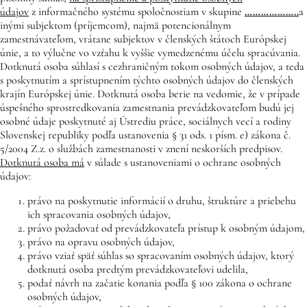
údajov
z informačného systému spoločnostiam v skupine
………………..
a
inými subjektom (príjemcom), najmä potencionálnym
zamestnávateľom, vrátane subjektov v členských štátoch Európskej
únie, a to výlučne vo vzťahu k vyššie vymedzenému účelu spracúvania.
Dotknutá osoba súhlasí s cezhraničným tokom osobných údajov, a teda
s poskytnutím a sprístupnením týchto osobných údajov do členských
krajín Európskej únie. Dotknutá osoba berie na vedomie, že v prípade
úspešného sprostredkovania zamestnania prevádzkovateľom budú jej
osobné údaje poskytnuté aj Ústrediu práce, sociálnych vecí a rodiny
Slovenskej republiky podľa ustanovenia § 31 ods. 1 písm. e) zákona č.
5/2004 Z.z. o službách zamestnanosti v znení neskorších predpisov.
Dotknutá osoba má
v súlade s ustanoveniami o ochrane osobných
údajov:
právo na poskytnutie informácií o druhu, štruktúre a priebehu
ich spracovania osobných údajov,
právo požadovať od prevádzkovateľa prístup k osobným údajom,
právo na opravu osobných údajov,
právo vziať späť súhlas so spracovaním osobných údajov, ktorý
dotknutá osoba predtým prevádzkovateľovi udelila,
podať návrh na začatie konania podľa § 100 zákona o ochrane
osobných údajov,