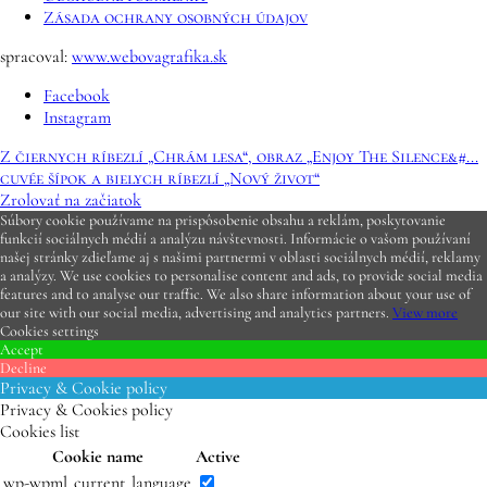
Zásada ochrany osobných údajov
spracoval:
www.webovagrafika.sk
Facebook
Instagram
Z čiernych ríbezlí „Chrám lesa“, obraz „Enjoy The Silence&#...
cuvée šípok a bielych ríbezlí „Nový život“
Zrolovať na začiatok
Súbory cookie používame na prispôsobenie obsahu a reklám, poskytovanie
funkcií sociálnych médií a analýzu návštevnosti. Informácie o vašom používaní
našej stránky zdieľame aj s našimi partnermi v oblasti sociálnych médií, reklamy
a analýzy. We use cookies to personalise content and ads, to provide social media
features and to analyse our traffic. We also share information about your use of
our site with our social media, advertising and analytics partners.
View more
Cookies settings
Accept
Decline
Privacy & Cookie policy
Privacy & Cookies policy
Cookies list
Cookie name
Active
wp-wpml_current_language