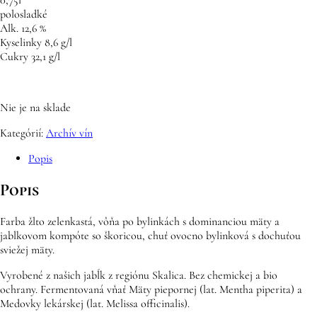
polosladké
Alk. 12,6 %
Kyselinky 8,6 g/l
Cukry 32,1 g/l
Nie je na sklade
Kategórií:
Archív vín
Popis
Popis
Farba žlto zelenkastá, vôňa po bylinkách s dominanciou mäty a
jablkovom kompóte so škoricou, chuť ovocno bylinková s dochuťou
sviežej mäty.
Vyrobené z našich jabĺk z regiónu Skalica. Bez chemickej a bio
ochrany. Fermentovaná vňať Mäty piepornej (lat. Mentha piperita) a
Medovky lekárskej (lat. Melissa officinalis).