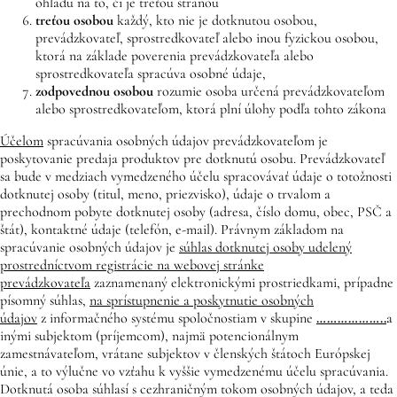
ohľadu na to, či je treťou stranou
treťou osobou
každý, kto nie je dotknutou osobou,
prevádzkovateľ, sprostredkovateľ alebo inou fyzickou osobou,
ktorá na základe poverenia prevádzkovateľa alebo
sprostredkovateľa spracúva osobné údaje,
zodpovednou osobou
rozumie osoba určená prevádzkovateľom
alebo sprostredkovateľom, ktorá plní úlohy podľa tohto zákona
Účelom
spracúvania osobných údajov prevádzkovateľom je
poskytovanie predaja produktov pre dotknutú osobu. Prevádzkovateľ
sa bude v medziach vymedzeného účelu spracovávať údaje o totožnosti
dotknutej osoby (titul, meno, priezvisko), údaje o trvalom a
prechodnom pobyte dotknutej osoby (adresa, číslo domu, obec, PSČ a
štát), kontaktné údaje (telefón, e-mail). Právnym základom na
spracúvanie osobných údajov je
súhlas dotknutej osoby udelený
prostredníctvom registrácie na webovej stránke
prevádzkovateľa
zaznamenaný elektronickými prostriedkami, prípadne
písomný súhlas,
na sprístupnenie a poskytnutie osobných
údajov
z informačného systému spoločnostiam v skupine
………………..
a
inými subjektom (príjemcom), najmä potencionálnym
zamestnávateľom, vrátane subjektov v členských štátoch Európskej
únie, a to výlučne vo vzťahu k vyššie vymedzenému účelu spracúvania.
Dotknutá osoba súhlasí s cezhraničným tokom osobných údajov, a teda