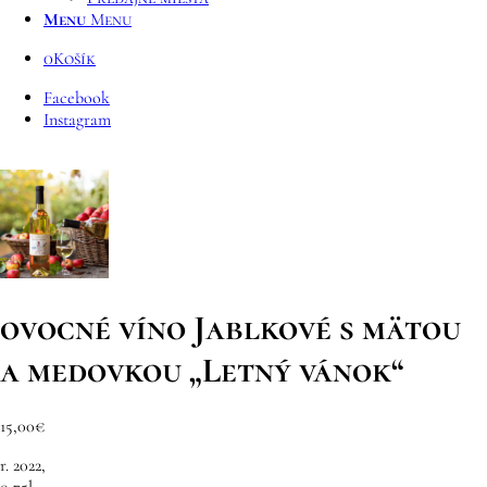
Menu
Menu
0
Košík
Facebook
Instagram
ovocné víno Jablkové s mätou
a medovkou „Letný vánok“
15,00
€
r. 2022,
0,75l