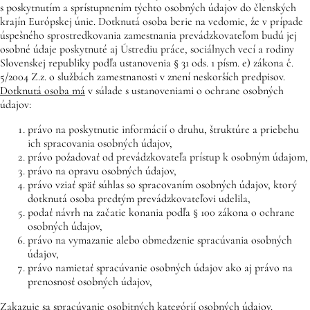
s poskytnutím a sprístupnením týchto osobných údajov do členských
krajín Európskej únie. Dotknutá osoba berie na vedomie, že v prípade
úspešného sprostredkovania zamestnania prevádzkovateľom budú jej
osobné údaje poskytnuté aj Ústrediu práce, sociálnych vecí a rodiny
Slovenskej republiky podľa ustanovenia § 31 ods. 1 písm. e) zákona č.
5/2004 Z.z. o službách zamestnanosti v znení neskorších predpisov.
Dotknutá osoba má
v súlade s ustanoveniami o ochrane osobných
údajov:
právo na poskytnutie informácií o druhu, štruktúre a priebehu
ich spracovania osobných údajov,
právo požadovať od prevádzkovateľa prístup k osobným údajom,
právo na opravu osobných údajov,
právo vziať späť súhlas so spracovaním osobných údajov, ktorý
dotknutá osoba predtým prevádzkovateľovi udelila,
podať návrh na začatie konania podľa § 100 zákona o ochrane
osobných údajov,
právo na vymazanie alebo obmedzenie spracúvania osobných
údajov,
právo namietať spracúvanie osobných údajov ako aj právo na
prenosnosť osobných údajov,
Zakazuje sa
spracúvanie osobitných kategórií osobných údajov.