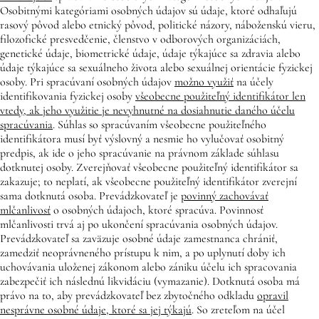
Osobitnými kategóriami osobných údajov sú údaje, ktoré odhaľujú
rasový pôvod alebo etnický pôvod, politické názory, náboženskú vieru,
filozofické presvedčenie, členstvo v odborových organizáciách,
genetické údaje, biometrické údaje, údaje týkajúce sa zdravia alebo
údaje týkajúce sa sexuálneho života alebo sexuálnej orientácie fyzickej
osoby. Pri spracúvaní osobných údajov
možno využiť
na účely
identifikovania fyzickej osoby
všeobecne použiteľný identifikátor len
vtedy, ak jeho využitie je nevyhnutné na dosiahnutie daného účelu
spracúvania
. Súhlas so spracúvaním všeobecne použiteľného
identifikátora musí byť výslovný a nesmie ho vylučovať osobitný
predpis, ak ide o jeho spracúvanie na právnom základe súhlasu
dotknutej osoby. Zverejňovať všeobecne použiteľný identifikátor sa
zakazuje; to neplatí, ak všeobecne použiteľný identifikátor zverejní
sama dotknutá osoba. Prevádzkovateľ je
povinný zachovávať
mlčanlivosť
o osobných údajoch, ktoré spracúva. Povinnosť
mlčanlivosti trvá aj po ukončení spracúvania osobných údajov.
Prevádzkovateľ sa zaväzuje osobné údaje zamestnanca chrániť,
zamedziť neoprávneného prístupu k nim, a po uplynutí doby ich
uchovávania uloženej zákonom alebo zániku účelu ich spracovania
zabezpečiť ich následnú likvidáciu (vymazanie). Dotknutá osoba má
právo na to, aby prevádzkovateľ bez zbytočného odkladu
opravil
nesprávne osobné údaje, ktoré sa jej týkajú
. So zreteľom na účel