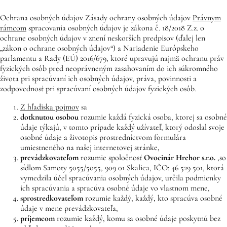
Ochrana osobných údajov Zásady ochrany osobných údajov
Právnym
rámcom
spracovania osobných údajov je zákona č. 18/2018 Z.z. o
ochrane osobných údajov v znení neskorších predpisov (ďalej len
„zákon o ochrane osobných údajov“) a Nariadenie Európskeho
parlamentu a Rady (EÚ) 2016/679, ktoré upravujú najmä ochranu práv
fyzických osôb pred neoprávneným zasahovaním do ich súkromného
života pri spracúvaní ich osobných údajov, práva, povinnosti a
zodpovednosť pri spracúvaní osobných údajov fyzických osôb.
Z hľadiska pojmov
sa
dotknutou osobou
rozumie každá fyzická osoba, ktorej sa osobné
údaje týkajú, v tomto prípade každý užívateľ, ktorý odoslal svoje
osobné údaje a životopis prostredníctvom formulára
umiestneného na našej internetovej stránke,
prevádzkovateľom
rozumie spoločnosť
Ovocinár Hrehor
s.r.o.
,
so
sídlom Samoty 5055/5055, 909 01 Skalica, IČO: 46 529 501, ktorá
vymedzila účel spracúvania osobných údajov, určila podmienky
ich spracúvania a spracúva osobné údaje vo vlastnom mene,
sprostredkovateľom
rozumie každý, každý, kto spracúva osobné
údaje v mene prevádzkovateľa,
príjemcom
rozumie každý, komu sa osobné údaje poskytnú bez