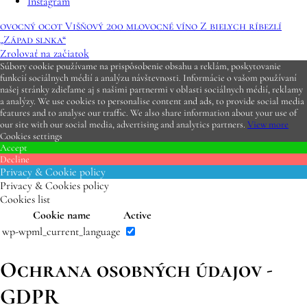
Instagram
ovocný ocot Višňový 200 ml
ovocné víno Z bielych ríbezlí
„Západ slnka“
Zrolovať na začiatok
Súbory cookie používame na prispôsobenie obsahu a reklám, poskytovanie
funkcií sociálnych médií a analýzu návštevnosti. Informácie o vašom používaní
našej stránky zdieľame aj s našimi partnermi v oblasti sociálnych médií, reklamy
a analýzy. We use cookies to personalise content and ads, to provide social media
features and to analyse our traffic. We also share information about your use of
our site with our social media, advertising and analytics partners.
View more
Cookies settings
Accept
Decline
Privacy & Cookie policy
Privacy & Cookies policy
Cookies list
Cookie name
Active
wp-wpml_current_language
Ochrana osobných údajov -
GDPR