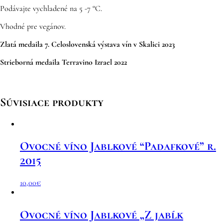
Podávajte vychladené na 5 -7 °C.
Vhodné pre vegánov.
Zlatá medaila 7. Celoslovenská výstava vín v Skalici 2023
Strieborná medaila Terravino Izrael 2022
Súvisiace produkty
Ovocné víno Jablkové “Padafkové” r.
2015
10,00
€
Ovocné víno Jablkové „Z jabĺk