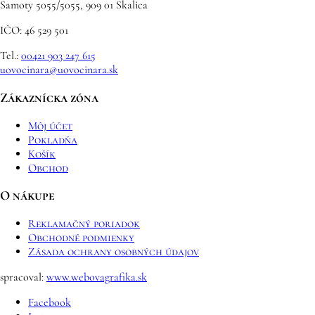
Samoty 5055/5055, 909 01 Skalica
IČO: 46 529 501
Tel.:
00421 903 247 615
uovocinara@uovocinara.sk
Zákaznícka zóna
Môj účet
Pokladňa
Košík
Obchod
O nákupe
Reklamačný poriadok
Obchodné podmienky
Zásada ochrany osobných údajov
spracoval:
www.webovagrafika.sk
Facebook