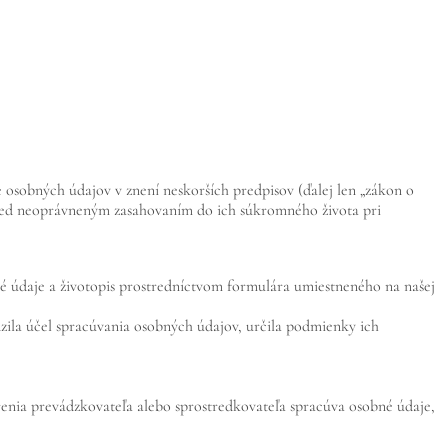
 osobných údajov v znení neskorších predpisov (ďalej len „zákon o
red neoprávneným zasahovaním do ich súkromného života pri
bné údaje a životopis prostredníctvom formulára umiestneného na našej
zila účel spracúvania osobných údajov, určila podmienky ich
renia prevádzkovateľa alebo sprostredkovateľa spracúva osobné údaje,