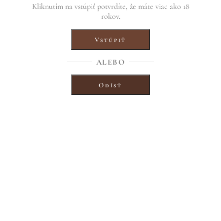
Kliknutím na vstúpiť potvrdíte, že máte viac ako 18
rokov.
Vstúpiť
ALEBO
Odísť
 až kompotová, chuť po jablkách a hruškách s dotykom jadierok.