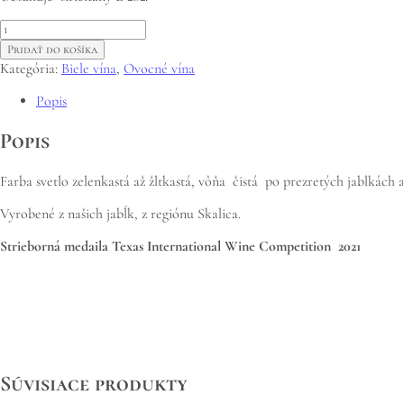
množstvo
Víno
Pridať do košíka
Jablkové
Kategória:
Biele vína
,
Ovocné vína
„Zakázané
ovocie“,
Popis
r.
2020
Popis
Farba svetlo zelenkastá až žltkastá, vôňa čistá po prezretých jablkách
Vyrobené z našich jabĺk, z regiónu Skalica.
Strieborná medaila Texas International Wine Competition 2021
Súvisiace produkty