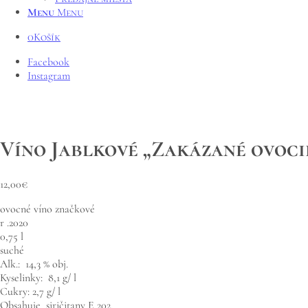
Menu
Menu
0
Košík
Facebook
Instagram
Víno Jablkové „Zakázané ovocie
12,00
€
ovocné víno značkové
r .2020
0,75 l
suché
Alk.: 14,3 % obj.
Kyselinky: 8,1 g/ l
Cukry: 2,7 g/ l
Obsahuje siričitany E 202.