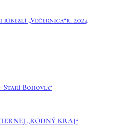
 ríbezlí „Večernica“r. 2024
– Starí Bohovia“
ČIERNEJ „RODNÝ KRAJ“