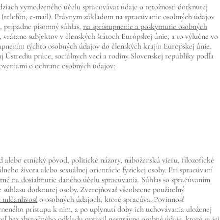
ziach vymedzeného účelu spracovávať údaje o totožnosti dotknutej
e (telefón, e-mail). Právnym základom na spracúvanie osobných údajov
 prípadne písomný súhlas,
na sprístupnenie a poskytnutie osobných
rátane subjektov v členských štátoch Európskej únie, a to výlučne vo
upnením týchto osobných údajov do členských krajín Európskej únie.
Ústrediu práce, sociálnych vecí a rodiny Slovenskej republiky podľa
noveniami o ochrane osobných údajov:
alebo etnický pôvod, politické názory, náboženskú vieru, filozofické
lneho života alebo sexuálnej orientácie fyzickej osoby. Pri spracúvaní
nutné na dosiahnutie daného účelu spracúvania
. Súhlas so spracúvaním
e súhlasu dotknutej osoby. Zverejňovať všeobecne použiteľný
 mlčanlivosť
o osobných údajoch, ktoré spracúva. Povinnosť
vneného prístupu k nim, a po uplynutí doby ich uchovávania uloženej
ateľ bez zbytočného odkladu
opravil nesprávne osobné údaje, ktoré sa jej