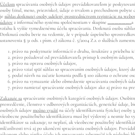
Účelom
spracúvania osobných údajov prevádzkovateľom je poskytovanie
osoby (titul, meno, priezvisko), údaje o trvalom a prechodnom pobyte 
je
súhlas dotknutej osoby udelený prostredníctvom registrácie na webo
údajov
z informačného systému spoločnostiam v skupine
………………..
a
vzťahu k vyššie vymedzenému účelu spracúvania. Dotknutá osoba súhlas
Dotknutá osoba berie na vedomie, že v prípade úspešného sprostredkova
ustanovenia § 31 ods. 1 písm. e) zákona č. 5/2004 Z.z. o službách zamest
právo na poskytnutie informácií o druhu, štruktúre a priebehu i
právo požadovať od prevádzkovateľa prístup k osobným údajom,
právo na opravu osobných údajov,
právo vziať späť súhlas so spracovaním osobných údajov, ktorý d
podať návrh na začatie konania podľa § 100 zákona o ochrane os
právo na vymazanie alebo obmedzenie spracúvania osobných úda
právo namietať spracúvanie osobných údajov ako aj právo na pr
Zakazuje sa
spracúvanie osobitných kategórií osobných údajov. Osobitný
presvedčenie, členstvo v odborových organizáciách, genetické údaje, bio
osobných údajov
možno využiť
na účely identifikovania fyzickej osoby
všeobecne použiteľného identifikátora musí byť výslovný a nesmie ho v
identifikátor sa zakazuje; to neplatí, ak všeobecne použiteľný identifi
mlčanlivosti trvá aj po ukončení spracúvania osobných údajov. Prevádz
zákonom alebo zániku účelu ich spracovania zabezpečiť ich následnú l