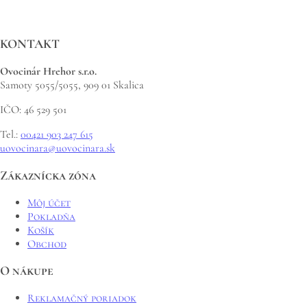
KONTAKT
Ovocinár Hrehor s.r.o.
Samoty 5055/5055, 909 01 Skalica
IČO: 46 529 501
Tel.:
00421 903 247 615
uovocinara@uovocinara.sk
Zákaznícka zóna
Môj účet
Pokladňa
Košík
Obchod
O nákupe
Reklamačný poriadok