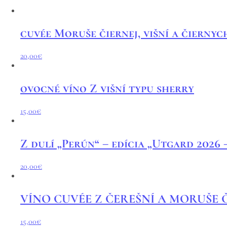
cuvée Moruše čiernej, višní a čiernych
20,00
€
ovocné víno Z višní typu sherry
15,00
€
Z dulí „Perún“ – edícia „Utgard 2026 
20,00
€
VÍNO CUVÉE Z ČEREŠNÍ A MORUŠE 
15,00
€