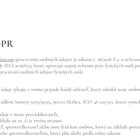
DPR
rámcom
spracovania osobných údajov je zákona č. 18/2018 Z.z. o ochrane
y (EÚ) 2016/679, ktoré upravujú najmä ochranu práv fyzických osôb p
spracúvaní osobných údajov fyzických osôb.
 údaje týkajú, v tomto prípade každý užívateľ, ktorý odoslal svoje oso
 sídlom Samoty 5055/5055, 909 01 Skalica, IČO: 46 529 501, ktorá vymed
údaje v mene prevádzkovateľa,
adu na to, či je treťou stranou
ľ, sprostredkovateľ alebo inou fyzickou osobou, ktorá na základe pove
bo sprostredkovateľom, ktorá plní úlohy podľa tohto zákona