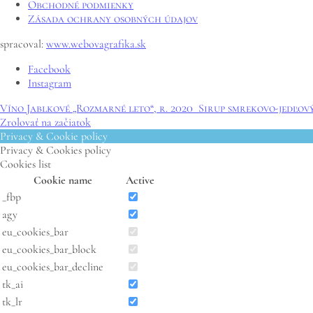
Obchodné podmienky
Zásada ochrany osobných údajov
spracoval:
www.webovagrafika.sk
Facebook
Instagram
Víno Jablkové „Rozmarné leto“, r. 2020
Sirup smrekovo-jedľov
Zrolovať na začiatok
Privacy & Cookie policy
Privacy & Cookies policy
Cookies list
Cookie name
Active
_fbp
agy
eu_cookies_bar
eu_cookies_bar_block
eu_cookies_bar_decline
tk_ai
tk_lr