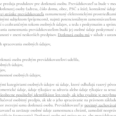
 predaja produktov pre dotknutú osobu. Prevádzkovateľ sa bude v med
dotknutej osoby (adresa, číslo domu, obec, PSČ a štát), kontaktné údaj
vej stránke prevádzkovateľa
zaznamenaný elektronickými prostriedkami,
 inými subjektom (príjemcom), najmä potencionálnym zamestnávateľom, v
í s cezhraničným tokom osobných údajov, a teda s poskytnutím a spríst
nia zamestnania prevádzkovateľom budú jej osobné údaje poskytnuté aj 
nanosti v znení neskorších predpisov.
Dotknutá osoba má
v súlade s usta
ch spracovania osobných údajov,
otknutá osoba predtým prevádzkovateľovi udelila,
obných údajov,
jov,
enosnosť osobných údajov,
mi kategóriami osobných údajov sú údaje, ktoré odhaľujú rasový pôvod 
metrické údaje, údaje týkajúce sa zdravia alebo údaje týkajúce sa sexuá
všeobecne použiteľný identifikátor len vtedy, ak jeho využitie je nevyh
ylučovať osobitný predpis, ak ide o jeho spracúvanie na právnom základ
kátor zverejní sama dotknutá osoba. Prevádzkovateľ je
povinný zachovávať
kovateľ sa zaväzuje osobné údaje zamestnanca chrániť, zamedziť neoprá
ikvidáciu (vymazanie). Dotknutá osoba má právo na to, aby prevádzkov