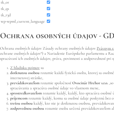
tk_or
tk_qs
tk_r3d
wp-wpml_current_language
Ochrana osobných údajov - G
Ochrana osobných údajov Zásady ochrany osobných údajov
Právnym 
ochrane osobných údajov“) a Nariadenie Európskeho parlamentu a Rad
spracúvaní ich osobných údajov, práva, povinnosti a zodpovednosť pri 
Z hľadiska pojmov
sa
dotknutou osobou
rozumie každá fyzická osoba, ktorej sa osobné
internetovej stránke,
prevádzkovateľom
rozumie spoločnosť
Ovocinár Hrehor
s.r.o.
,
so
spracúvania a spracúva osobné údaje vo vlastnom mene,
sprostredkovateľom
rozumie každý, každý, kto spracúva osobné 
príjemcom
rozumie každý, komu sa osobné údaje poskytnú bez ohľ
treťou osobou
každý, kto nie je dotknutou osobou, prevádzkovate
zodpovednou osobou
rozumie osoba určená prevádzkovateľom ale