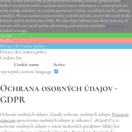
Súbory cookie používame na prispôsobenie obsahu a reklám, poskytovanie
funkcií sociálnych médií a analýzu návštevnosti. Informácie o vašom používaní
našej stránky zdieľame aj s našimi partnermi v oblasti sociálnych médií, reklamy
a analýzy. We use cookies to personalise content and ads, to provide social media
features and to analyse our traffic. We also share information about your use of
our site with our social media, advertising and analytics partners.
View more
Cookies settings
Accept
Decline
Privacy & Cookie policy
Privacy & Cookies policy
Cookies list
Cookie name
Active
wp-wpml_current_language
Ochrana osobných údajov -
GDPR
Ochrana osobných údajov Zásady ochrany osobných údajov
Právnym
rámcom
spracovania osobných údajov je zákona č. 18/2018 Z.z. o
ochrane osobných údajov v znení neskorších predpisov (ďalej len
„zákon o ochrane osobných údajov“) a Nariadenie Európskeho