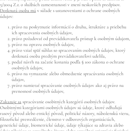
5/2004 Z.z. o službách zamestnanosti v znení neskorších predpisov.
Dotknutá osoba má
v súlade s ustanoveniami o ochrane osobných
údajov:
právo na poskytnutie informácií o druhu, štruktúre a priebehu
ich spracovania osobných údajov,
právo požadovať od prevádzkovateľa prístup k osobným údajom,
právo na opravu osobných údajov,
právo vziať späť súhlas so spracovaním osobných údajov, ktorý
dotknutá osoba predtým prevádzkovateľovi udelila,
podať návrh na začatie konania podľa § 100 zákona o ochrane
osobných údajov,
právo na vymazanie alebo obmedzenie spracúvania osobných
údajov,
právo namietať spracúvanie osobných údajov ako aj právo na
prenosnosť osobných údajov,
Zakazuje sa
spracúvanie osobitných kategórií osobných údajov.
Osobitnými kategóriami osobných údajov sú údaje, ktoré odhaľujú
rasový pôvod alebo etnický pôvod, politické názory, náboženskú vieru,
filozofické presvedčenie, členstvo v odborových organizáciách,
genetické údaje, biometrické údaje, údaje týkajúce sa zdravia alebo
údaje týkajúce sa sexuálneho života alebo sexuálnej orientácie fyzickej