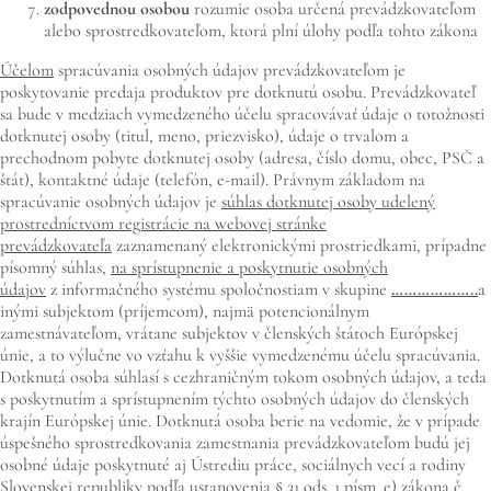
zodpovednou osobou
rozumie osoba určená prevádzkovateľom
alebo sprostredkovateľom, ktorá plní úlohy podľa tohto zákona
Účelom
spracúvania osobných údajov prevádzkovateľom je
poskytovanie predaja produktov pre dotknutú osobu. Prevádzkovateľ
sa bude v medziach vymedzeného účelu spracovávať údaje o totožnosti
dotknutej osoby (titul, meno, priezvisko), údaje o trvalom a
prechodnom pobyte dotknutej osoby (adresa, číslo domu, obec, PSČ a
štát), kontaktné údaje (telefón, e-mail). Právnym základom na
spracúvanie osobných údajov je
súhlas dotknutej osoby udelený
prostredníctvom registrácie na webovej stránke
prevádzkovateľa
zaznamenaný elektronickými prostriedkami, prípadne
písomný súhlas,
na sprístupnenie a poskytnutie osobných
údajov
z informačného systému spoločnostiam v skupine
………………..
a
inými subjektom (príjemcom), najmä potencionálnym
zamestnávateľom, vrátane subjektov v členských štátoch Európskej
únie, a to výlučne vo vzťahu k vyššie vymedzenému účelu spracúvania.
Dotknutá osoba súhlasí s cezhraničným tokom osobných údajov, a teda
s poskytnutím a sprístupnením týchto osobných údajov do členských
krajín Európskej únie. Dotknutá osoba berie na vedomie, že v prípade
úspešného sprostredkovania zamestnania prevádzkovateľom budú jej
osobné údaje poskytnuté aj Ústrediu práce, sociálnych vecí a rodiny
Slovenskej republiky podľa ustanovenia § 31 ods. 1 písm. e) zákona č.