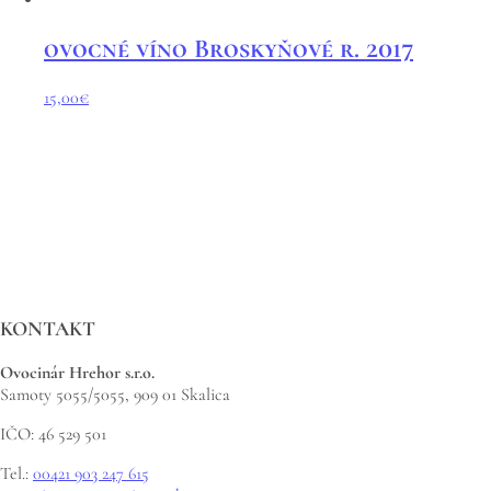
ovocné víno Broskyňové r. 2017
15,00
€
KONTAKT
Ovocinár Hrehor s.r.o.
Samoty 5055/5055, 909 01 Skalica
IČO: 46 529 501
Tel.:
00421 903 247 615