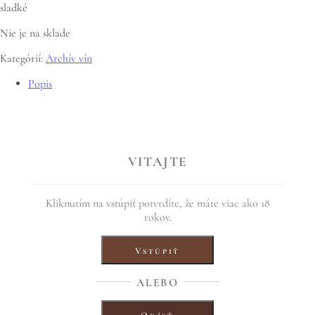
sladké
Nie je na sklade
Kategórií:
Archív vín
Popis
Popis
Farba jantárovo žltá, vôňa plná bylinková až čajová po mäte a
medovke, chuť po hruškách a bylinkách.
VITAJTE
Vyrobené z dulí
(Cydonia oblonga).
Fermentovaná vňať Mäty piepornej
(Mentha piperita)
a Medovky lekárskej
(Melissa officinalis)
Kliknutím na vstúpiť potvrdíte, že máte viac ako 18
rokov.
Podávajte ľadovo vychladené.
Alkohol celkový 11,5 % obj.
Vstúpiť
Kyselinky celkové 10,1 g/ l
Cukry 70,3 g/ l
ALEBO
Obsahuje siričitany E 202.