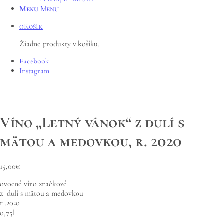
Menu
Menu
0
Košík
Žiadne produkty v košíku.
Facebook
Instagram
Víno „Letný vánok“ z dulí s
mätou a medovkou, r. 2020
15,00
€
ovocné víno značkové
z dulí s mätou a medovkou
r .2020
0,75l