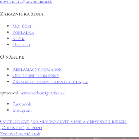
uovocinara@uovocinara.sk
Zákaznícka zóna
Môj účet
Pokladňa
Košík
Obchod
O nákupe
Reklamačný poriadok
Obchodné podmienky
Zásada ochrany osobných údajov
spracoval:
www.webovagrafika.sk
Facebook
Instagram
Ocot Dulový 500 ml
Víno cuvée Višní a červených ríbezlí
„Odpustok“, r. 2020
Zrolovať na začiatok