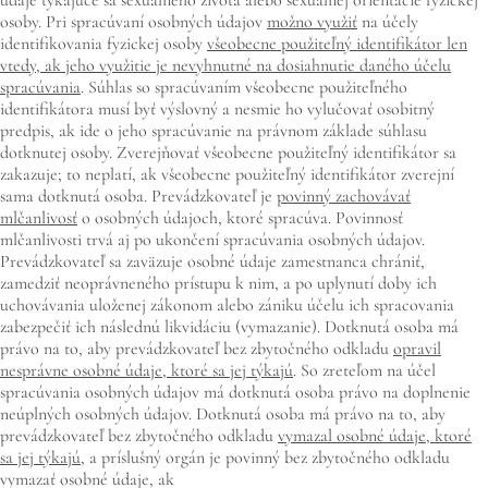
osoby. Pri spracúvaní osobných údajov
možno využiť
na účely
identifikovania fyzickej osoby
všeobecne použiteľný identifikátor len
vtedy, ak jeho využitie je nevyhnutné na dosiahnutie daného účelu
spracúvania
. Súhlas so spracúvaním všeobecne použiteľného
identifikátora musí byť výslovný a nesmie ho vylučovať osobitný
predpis, ak ide o jeho spracúvanie na právnom základe súhlasu
dotknutej osoby. Zverejňovať všeobecne použiteľný identifikátor sa
zakazuje; to neplatí, ak všeobecne použiteľný identifikátor zverejní
sama dotknutá osoba. Prevádzkovateľ je
povinný zachovávať
mlčanlivosť
o osobných údajoch, ktoré spracúva. Povinnosť
mlčanlivosti trvá aj po ukončení spracúvania osobných údajov.
Prevádzkovateľ sa zaväzuje osobné údaje zamestnanca chrániť,
zamedziť neoprávneného prístupu k nim, a po uplynutí doby ich
uchovávania uloženej zákonom alebo zániku účelu ich spracovania
zabezpečiť ich následnú likvidáciu (vymazanie). Dotknutá osoba má
právo na to, aby prevádzkovateľ bez zbytočného odkladu
opravil
nesprávne osobné údaje, ktoré sa jej týkajú
. So zreteľom na účel
spracúvania osobných údajov má dotknutá osoba právo na doplnenie
neúplných osobných údajov. Dotknutá osoba má právo na to, aby
prevádzkovateľ bez zbytočného odkladu
vymazal osobné údaje, ktoré
sa jej týkajú
, a príslušný orgán je povinný bez zbytočného odkladu
vymazať osobné údaje, ak