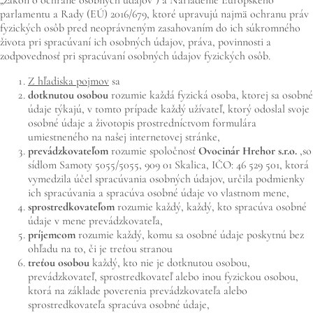
parlamentu a Rady (EÚ) 2016/679, ktoré upravujú najmä ochranu práv
fyzických osôb pred neoprávneným zasahovaním do ich súkromného
života pri spracúvaní ich osobných údajov, práva, povinnosti a
zodpovednosť pri spracúvaní osobných údajov fyzických osôb.
Z hľadiska pojmov
sa
dotknutou osobou
rozumie každá fyzická osoba, ktorej sa osobné
údaje týkajú, v tomto prípade každý užívateľ, ktorý odoslal svoje
osobné údaje a životopis prostredníctvom formulára
umiestneného na našej internetovej stránke,
prevádzkovateľom
rozumie spoločnosť
Ovocinár Hrehor
s.r.o.
,
so
sídlom Samoty 5055/5055, 909 01 Skalica, IČO: 46 529 501, ktorá
vymedzila účel spracúvania osobných údajov, určila podmienky
ich spracúvania a spracúva osobné údaje vo vlastnom mene,
sprostredkovateľom
rozumie každý, každý, kto spracúva osobné
údaje v mene prevádzkovateľa,
príjemcom
rozumie každý, komu sa osobné údaje poskytnú bez
ohľadu na to, či je treťou stranou
treťou osobou
každý, kto nie je dotknutou osobou,
prevádzkovateľ, sprostredkovateľ alebo inou fyzickou osobou,
ktorá na základe poverenia prevádzkovateľa alebo
sprostredkovateľa spracúva osobné údaje,