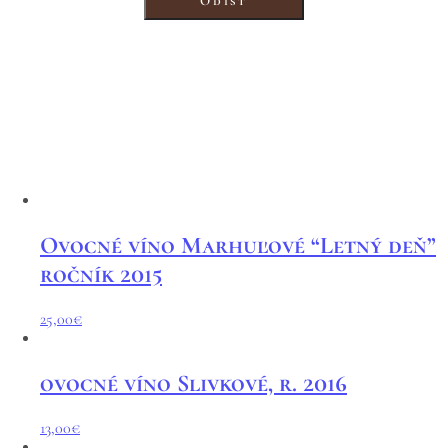
Odísť
Súvisiace produkty
Ovocné víno „Šípkové neskoré“ r. 2016
25,00
€
Ovocné víno Marhuľové “Letný deň”
ročník 2015
25,00
€
ovocné víno Slivkové, r. 2016
13,00
€