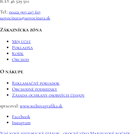
IČO: 46 529 501
Tel.:
00421 903 247 615
uovocinara@uovocinara.sk
Zákaznícka zóna
Môj účet
Pokladňa
Košík
Obchod
O nákupe
Reklamačný poriadok
Obchodné podmienky
Zásada ochrany osobných údajov
spracoval:
www.webovagrafika.sk
Facebook
Instagram
Náš nový historický stánok…
ovocné víno Marhuľové ročník