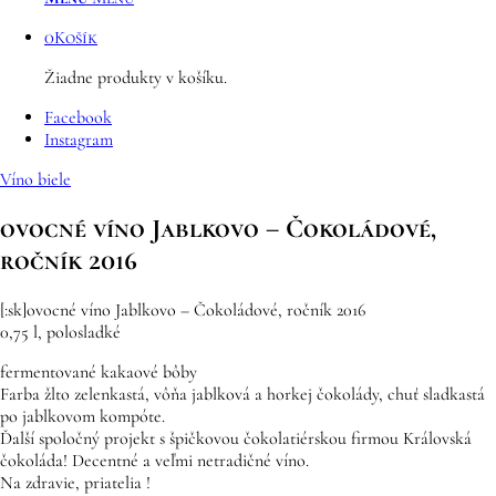
0
Košík
Žiadne produkty v košíku.
Facebook
Instagram
Víno biele
ovocné víno Jablkovo – Čokoládové,
ročník 2016
[:sk]ovocné víno Jablkovo – Čokoládové, ročník 2016
0,75 l, polosladké
fermentované kakaové bôby
Farba žlto zelenkastá, vôňa jablková a horkej čokolády, chuť sladkastá
po jablkovom kompóte.
Ďalší spoločný projekt s špičkovou čokolatiérskou firmou Královská
čokoláda! Decentné a veľmi netradičné víno.
Na zdravie, priatelia !