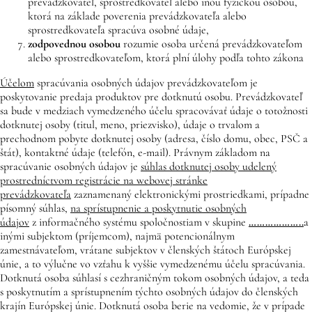
prevádzkovateľ, sprostredkovateľ alebo inou fyzickou osobou,
ktorá na základe poverenia prevádzkovateľa alebo
sprostredkovateľa spracúva osobné údaje,
zodpovednou osobou
rozumie osoba určená prevádzkovateľom
alebo sprostredkovateľom, ktorá plní úlohy podľa tohto zákona
Účelom
spracúvania osobných údajov prevádzkovateľom je
poskytovanie predaja produktov pre dotknutú osobu. Prevádzkovateľ
sa bude v medziach vymedzeného účelu spracovávať údaje o totožnosti
dotknutej osoby (titul, meno, priezvisko), údaje o trvalom a
prechodnom pobyte dotknutej osoby (adresa, číslo domu, obec, PSČ a
štát), kontaktné údaje (telefón, e-mail). Právnym základom na
spracúvanie osobných údajov je
súhlas dotknutej osoby udelený
prostredníctvom registrácie na webovej stránke
prevádzkovateľa
zaznamenaný elektronickými prostriedkami, prípadne
písomný súhlas,
na sprístupnenie a poskytnutie osobných
údajov
z informačného systému spoločnostiam v skupine
………………..
a
inými subjektom (príjemcom), najmä potencionálnym
zamestnávateľom, vrátane subjektov v členských štátoch Európskej
únie, a to výlučne vo vzťahu k vyššie vymedzenému účelu spracúvania.
Dotknutá osoba súhlasí s cezhraničným tokom osobných údajov, a teda
s poskytnutím a sprístupnením týchto osobných údajov do členských
krajín Európskej únie. Dotknutá osoba berie na vedomie, že v prípade