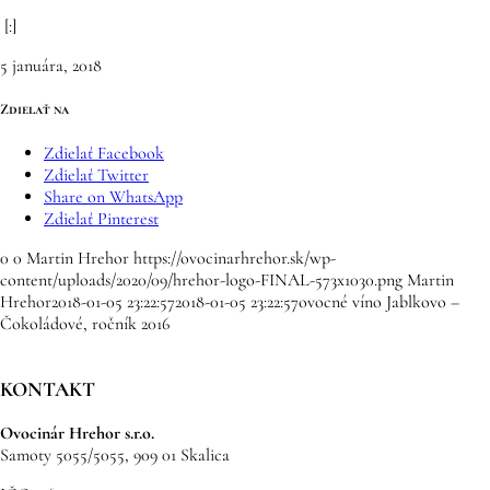
[:]
5 januára, 2018
Zdielať na
Zdielať Facebook
Zdielať Twitter
Share on WhatsApp
Zdielať Pinterest
0
0
Martin Hrehor
https://ovocinarhrehor.sk/wp-
content/uploads/2020/09/hrehor-logo-FINAL-573x1030.png
Martin
Hrehor
2018-01-05 23:22:57
2018-01-05 23:22:57
ovocné víno Jablkovo –
Čokoládové, ročník 2016
KONTAKT
Ovocinár Hrehor s.r.o.
Samoty 5055/5055, 909 01 Skalica