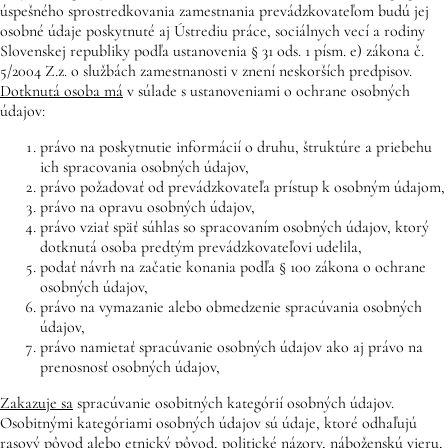
úspešného sprostredkovania zamestnania prevádzkovateľom budú jej
osobné údaje poskytnuté aj Ústrediu práce, sociálnych vecí a rodiny
Slovenskej republiky podľa ustanovenia § 31 ods. 1 písm. e) zákona č.
5/2004 Z.z. o službách zamestnanosti v znení neskorších predpisov.
Dotknutá osoba má
v súlade s ustanoveniami o ochrane osobných
údajov:
právo na poskytnutie informácií o druhu, štruktúre a priebehu
ich spracovania osobných údajov,
právo požadovať od prevádzkovateľa prístup k osobným údajom,
právo na opravu osobných údajov,
právo vziať späť súhlas so spracovaním osobných údajov, ktorý
dotknutá osoba predtým prevádzkovateľovi udelila,
podať návrh na začatie konania podľa § 100 zákona o ochrane
osobných údajov,
právo na vymazanie alebo obmedzenie spracúvania osobných
údajov,
právo namietať spracúvanie osobných údajov ako aj právo na
prenosnosť osobných údajov,
Zakazuje sa
spracúvanie osobitných kategórií osobných údajov.
Osobitnými kategóriami osobných údajov sú údaje, ktoré odhaľujú
rasový pôvod alebo etnický pôvod, politické názory, náboženskú vieru,