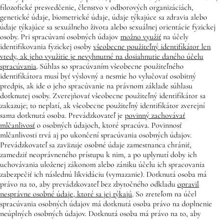
filozofické presvedčenie, členstvo v odborových organizáciách,
genetické údaje, biometrické údaje, údaje týkajúce sa zdravia alebo
údaje týkajúce sa sexuálneho života alebo sexuálnej orientácie fyzickej
osoby. Pri spracúvaní osobných údajov
možno využiť
na účely
identifikovania fyzickej osoby
všeobecne použiteľný identifikátor len
vtedy, ak jeho využitie je nevyhnutné na dosiahnutie daného účelu
spracúvania
. Súhlas so spracúvaním všeobecne použiteľného
identifikátora musí byť výslovný a nesmie ho vylučovať osobitný
predpis, ak ide o jeho spracúvanie na právnom základe súhlasu
dotknutej osoby. Zverejňovať všeobecne použiteľný identifikátor sa
zakazuje; to neplatí, ak všeobecne použiteľný identifikátor zverejní
sama dotknutá osoba. Prevádzkovateľ je
povinný zachovávať
mlčanlivosť
o osobných údajoch, ktoré spracúva. Povinnosť
mlčanlivosti trvá aj po ukončení spracúvania osobných údajov.
Prevádzkovateľ sa zaväzuje osobné údaje zamestnanca chrániť,
zamedziť neoprávneného prístupu k nim, a po uplynutí doby ich
uchovávania uloženej zákonom alebo zániku účelu ich spracovania
zabezpečiť ich následnú likvidáciu (vymazanie). Dotknutá osoba má
právo na to, aby prevádzkovateľ bez zbytočného odkladu
opravil
nesprávne osobné údaje, ktoré sa jej týkajú
. So zreteľom na účel
spracúvania osobných údajov má dotknutá osoba právo na doplnenie
neúplných osobných údajov. Dotknutá osoba má právo na to, aby