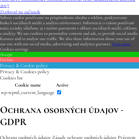
2017
Zrolovať na začiatok
Súbory cookie používame na prispôsobenie obsahu a reklám, poskytovanie
funkcií sociálnych médií a analýzu návštevnosti. Informácie o vašom používaní
našej stránky zdieľame aj s našimi partnermi v oblasti sociálnych médií, reklamy
a analýzy. We use cookies to personalise content and ads, to provide social media
features and to analyse our traffic. We also share information about your use of
our site with our social media, advertising and analytics partners.
View more
Cookies settings
Accept
Decline
Privacy & Cookie policy
Privacy & Cookies policy
Cookies list
Cookie name
Active
wp-wpml_current_language
Ochrana osobných údajov -
GDPR
Ochrana osobných údajov Zásady ochrany osobných údajov
Právnym