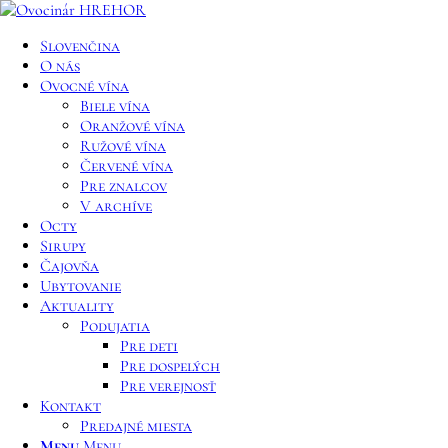
Slovenčina
O nás
Ovocné vína
Biele vína
Oranžové vína
Ružové vína
Červené vína
Pre znalcov
V archíve
Octy
Sirupy
Čajovňa
Ubytovanie
Aktuality
Podujatia
Pre deti
Pre dospelých
Pre verejnosť
Kontakt
Predajné miesta
Menu
Menu