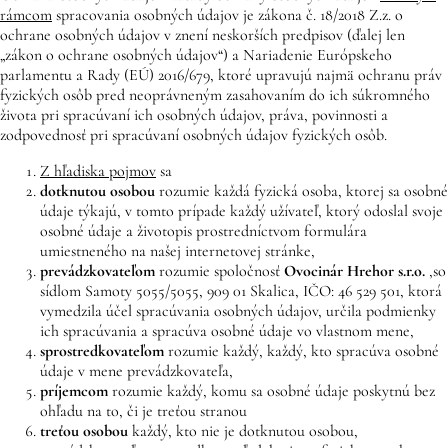
rámcom
spracovania osobných údajov je zákona č. 18/2018 Z.z. o
ochrane osobných údajov v znení neskorších predpisov (ďalej len
„zákon o ochrane osobných údajov“) a Nariadenie Európskeho
parlamentu a Rady (EÚ) 2016/679, ktoré upravujú najmä ochranu práv
fyzických osôb pred neoprávneným zasahovaním do ich súkromného
života pri spracúvaní ich osobných údajov, práva, povinnosti a
zodpovednosť pri spracúvaní osobných údajov fyzických osôb.
Z hľadiska pojmov
sa
dotknutou osobou
rozumie každá fyzická osoba, ktorej sa osobné
údaje týkajú, v tomto prípade každý užívateľ, ktorý odoslal svoje
osobné údaje a životopis prostredníctvom formulára
umiestneného na našej internetovej stránke,
prevádzkovateľom
rozumie spoločnosť
Ovocinár Hrehor
s.r.o.
,
so
sídlom Samoty 5055/5055, 909 01 Skalica, IČO: 46 529 501, ktorá
vymedzila účel spracúvania osobných údajov, určila podmienky
ich spracúvania a spracúva osobné údaje vo vlastnom mene,
sprostredkovateľom
rozumie každý, každý, kto spracúva osobné
údaje v mene prevádzkovateľa,
príjemcom
rozumie každý, komu sa osobné údaje poskytnú bez
ohľadu na to, či je treťou stranou
treťou osobou
každý, kto nie je dotknutou osobou,