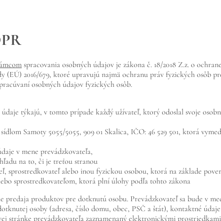
DPR
rámcom
spracovania osobných údajov je zákona č. 18/2018 Z.z. o ochrane
y (EÚ) 2016/679, ktoré upravujú najmä ochranu práv fyzických osôb p
spracúvaní osobných údajov fyzických osôb.
 údaje týkajú, v tomto prípade každý užívateľ, ktorý odoslal svoje oso
 sídlom Samoty 5055/5055, 909 01 Skalica, IČO: 46 529 501, ktorá vymed
údaje v mene prevádzkovateľa,
adu na to, či je treťou stranou
ľ, sprostredkovateľ alebo inou fyzickou osobou, ktorá na základe pove
bo sprostredkovateľom, ktorá plní úlohy podľa tohto zákona
 predaja produktov pre dotknutú osobu. Prevádzkovateľ sa bude v med
dotknutej osoby (adresa, číslo domu, obec, PSČ a štát), kontaktné údaj
vej stránke prevádzkovateľa
zaznamenaný elektronickými prostriedkami,