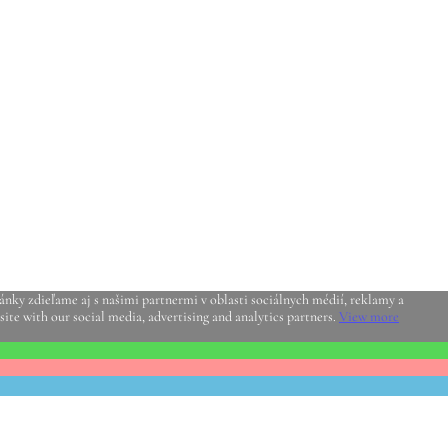
nky zdieľame aj s našimi partnermi v oblasti sociálnych médií, reklamy a
site with our social media, advertising and analytics partners.
View more