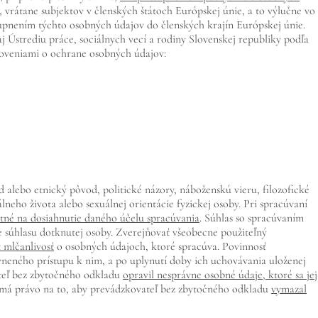
rátane subjektov v členských štátoch Európskej únie, a to výlučne vo
upnením týchto osobných údajov do členských krajín Európskej únie.
Ústrediu práce, sociálnych vecí a rodiny Slovenskej republiky podľa
noveniami o ochrane osobných údajov:
alebo etnický pôvod, politické názory, náboženskú vieru, filozofické
lneho života alebo sexuálnej orientácie fyzickej osoby. Pri spracúvaní
nutné na dosiahnutie daného účelu spracúvania
. Súhlas so spracúvaním
e súhlasu dotknutej osoby. Zverejňovať všeobecne použiteľný
 mlčanlivosť
o osobných údajoch, ktoré spracúva. Povinnosť
vneného prístupu k nim, a po uplynutí doby ich uchovávania uloženej
ateľ bez zbytočného odkladu
opravil nesprávne osobné údaje, ktoré sa jej
 má právo na to, aby prevádzkovateľ bez zbytočného odkladu
vymazal