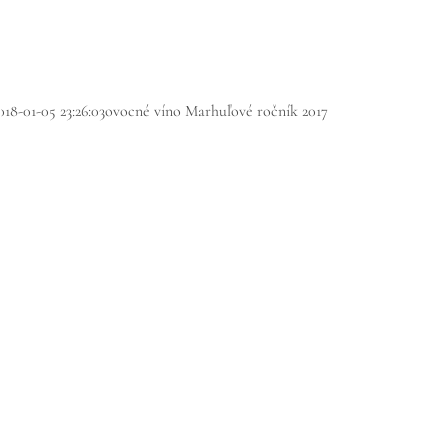
018-01-05 23:26:03
ovocné víno Marhuľové ročník 2017