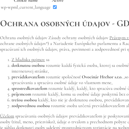
Cookie name
Active
wp-wpml_current_language
Ochrana osobných údajov - G
Ochrana osobných údajov Zásady ochrany osobných údajov
Právnym 
ochrane osobných údajov“) a Nariadenie Európskeho parlamentu a Rad
spracúvaní ich osobných údajov, práva, povinnosti a zodpovednosť pri 
Z hľadiska pojmov
sa
dotknutou osobou
rozumie každá fyzická osoba, ktorej sa osobné
internetovej stránke,
prevádzkovateľom
rozumie spoločnosť
Ovocinár Hrehor
s.r.o.
,
so
spracúvania a spracúva osobné údaje vo vlastnom mene,
sprostredkovateľom
rozumie každý, každý, kto spracúva osobné 
príjemcom
rozumie každý, komu sa osobné údaje poskytnú bez ohľ
treťou osobou
každý, kto nie je dotknutou osobou, prevádzkovate
zodpovednou osobou
rozumie osoba určená prevádzkovateľom ale
Účelom
spracúvania osobných údajov prevádzkovateľom je poskytovanie
osoby (titul, meno, priezvisko), údaje o trvalom a prechodnom pobyte 
je
súhlas dotknutej osoby udelený prostredníctvom registrácie na webo