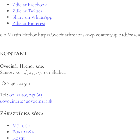
Zdielať Facebook
Zdielať Twitter
Share on WhatsApp
Zdielať Pinterest
0
0
Martin Hrehor
https://ovocinarhrehor.sk/wp-content/uploads/202
KONTAKT
Ovocinár Hrehor s.r.o.
Samoty 5055/5055, 909 01 Skalica
IČO: 46 529 501
Tel.:
00421 903 247 615
uovocinara@uovocinara.sk
Zákaznícka zóna
Môj účet
Pokladňa
Košík