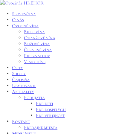
Slovenčina
O nás
Ovocné vína
Biele vína
Oranžové vína
Ružové vína
Červené vína
Pre znalcov
V archíve
Octy
Sirupy
Čajovňa
Ubytovanie
Aktuality
Podujatia
Pre deti
Pre dospelých
Pre verejnosť
Kontakt
Predajné miesta
Menu
Menu