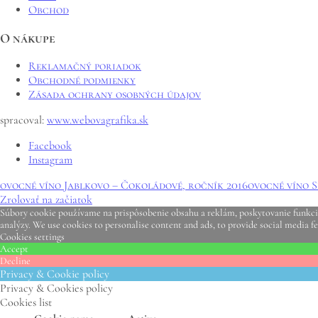
Obchod
O nákupe
Reklamačný poriadok
Obchodné podmienky
Zásada ochrany osobných údajov
spracoval:
www.webovagrafika.sk
Facebook
Instagram
ovocné víno Jablkovo – Čokoládové, ročník 2016
ovocné víno S
Zrolovať na začiatok
Súbory cookie používame na prispôsobenie obsahu a reklám, poskytovanie funkcií 
analýzy. We use cookies to personalise content and ads, to provide social media fe
Cookies settings
Accept
Decline
Privacy & Cookie policy
Privacy & Cookies policy
Cookies list