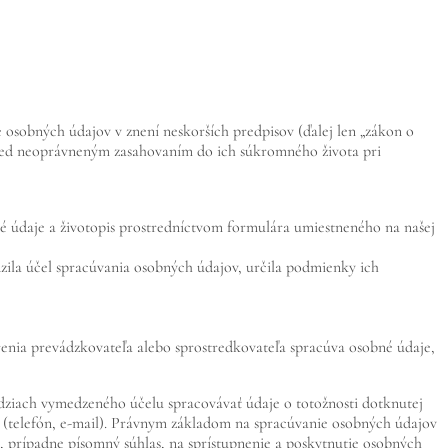
 osobných údajov v znení neskorších predpisov (ďalej len „zákon o
red neoprávneným zasahovaním do ich súkromného života pri
bné údaje a životopis prostredníctvom formulára umiestneného na našej
zila účel spracúvania osobných údajov, určila podmienky ich
renia prevádzkovateľa alebo sprostredkovateľa spracúva osobné údaje,
ziach vymedzeného účelu spracovávať údaje o totožnosti dotknutej
e (telefón, e-mail). Právnym základom na spracúvanie osobných údajov
 prípadne písomný súhlas,
na sprístupnenie a poskytnutie osobných