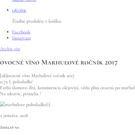
0
Košík
Žiadne produkty v košíku.
Facebook
Instagram
Archív vin
ovocné víno Marhuľové ročník 2017
[:sk]ovocné víno Marhuľové ročník 2017
0,75 l, polosladké
Farba slamovo žltá, konzistencia olejovitá, vôňa plná ovocná po marhu
Na zdravie, priatelia !
[:]
5 januára, 2018
Zdielať na