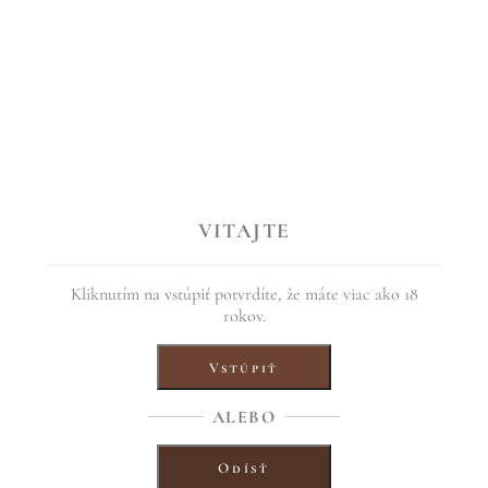
VITAJTE
Kliknutím na vstúpiť potvrdíte, že máte viac ako 18
rokov.
liach a horkých mandliach, chuť sladkastá ovocná so záverom po mandli
Vstúpiť
ALEBO
Odísť