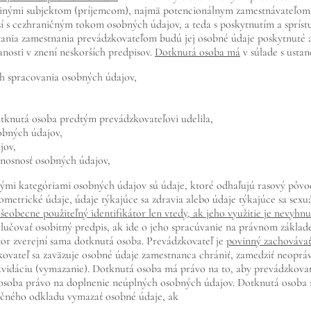
 inými subjektom (príjemcom), najmä potencionálnym zamestnávateľom, v
í s cezhraničným tokom osobných údajov, a teda s poskytnutím a spríst
nia zamestnania prevádzkovateľom budú jej osobné údaje poskytnuté aj 
nanosti v znení neskorších predpisov.
Dotknutá osoba má
v súlade s usta
ch spracovania osobných údajov,
otknutá osoba predtým prevádzkovateľovi udelila,
obných údajov,
jov,
enosnosť osobných údajov,
mi kategóriami osobných údajov sú údaje, ktoré odhaľujú rasový pôvod 
metrické údaje, údaje týkajúce sa zdravia alebo údaje týkajúce sa sexuá
všeobecne použiteľný identifikátor len vtedy, ak jeho využitie je nevyh
ylučovať osobitný predpis, ak ide o jeho spracúvanie na právnom základ
kátor zverejní sama dotknutá osoba. Prevádzkovateľ je
povinný zachovávať
kovateľ sa zaväzuje osobné údaje zamestnanca chrániť, zamedziť neoprá
ikvidáciu (vymazanie). Dotknutá osoba má právo na to, aby prevádzkov
 osoba právo na doplnenie neúplných osobných údajov. Dotknutá osoba
točného odkladu vymazať osobné údaje, ak