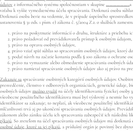
údajov
z informačného systému spoločnostiam v skupine
………………..
a
vzťahu k vyššie vymedzenému účelu spracúvania. Dotknutá osoba súhlas
Dotknutá osoba berie na vedomie, že v prípade úspešného sprostredkova
ustanovenia § 31 ods. 1 písm. e) zákona č. 5/2004 Z.z. o službách zamest
právo na poskytnutie informácií o druhu, štruktúre a priebehu i
právo požadovať od prevádzkovateľa prístup k osobným údajom,
právo na opravu osobných údajov,
právo vziať späť súhlas so spracovaním osobných údajov, ktorý d
podať návrh na začatie konania podľa § 100 zákona o ochrane os
právo na vymazanie alebo obmedzenie spracúvania osobných úda
právo namietať spracúvanie osobných údajov ako aj právo na pr
Zakazuje sa
spracúvanie osobitných kategórií osobných údajov. Osobitný
presvedčenie, členstvo v odborových organizáciách, genetické údaje, bio
osobných údajov
možno využiť
na účely identifikovania fyzickej osoby
všeobecne použiteľného identifikátora musí byť výslovný a nesmie ho v
identifikátor sa zakazuje; to neplatí, ak všeobecne použiteľný identifi
mlčanlivosti trvá aj po ukončení spracúvania osobných údajov. Prevádz
zákonom alebo zániku účelu ich spracovania zabezpečiť ich následnú l
týkajú
. So zreteľom na účel spracúvania osobných údajov má dotknutá
osobné údaje, ktoré sa jej týkajú
, a príslušný orgán je povinný bez zby