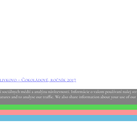
livkovo – Čokoládové, ročník 2017
sociálnych médií a analýzu návštevnosti. Informácie o vašom používaní našej strá
atures and to analyse our traffic. We also share information about your use of our 