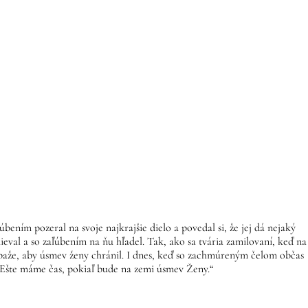
úbením pozeral na svoje najkrajšie dielo a povedal si, že jej dá nejaký
eval a so zaľúbením na ňu hľadel. Tak, ako sa tvária zamilovaní, keď na
é paže, aby úsmev ženy chránil. I dnes, keď so zachmúreným čelom občas
. Ešte máme čas, pokiaľ bude na zemi úsmev Ženy.“