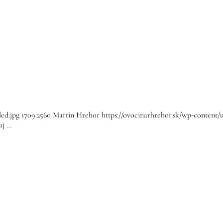
led.jpg
1709
2560
Martin Hrehor
https://ovocinarhrehor.sk/wp-content
aj …