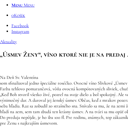
Menu
Menu
0
Košík
Facebook
Instagram
Aktuality
„Úsmev Ženy“, víno ktoré nie je na predaj
Na Deň Sv. Valentína
som sfinalizoval jedno špeciálne roséčko. Ovocné víno Slivkové „Úsmev
Farba tehlovo pomarančová, vôňa ovocná kompótovaných sliviek, chuť
„Keď Boh stvoril všetko živé, pozrel na svoje dielo a bol spokojný. Ale v
výnimočný dar. A daroval jej že
nský úsmev. Občas, keď z mrakov pozerá 
seba hľadia. Raz sa zobudil zo strašného sna. Snívalo sa mu, že na zem
hľadí na zem, sem tam zbadá ten krásny úsmev. A na tvári sa mu opäť ob
Do predaja nepôjde, je ho iba 100 fl. Pre rodinu, známych, top zákaz
pre Ženu s najkrajším úsmevom.