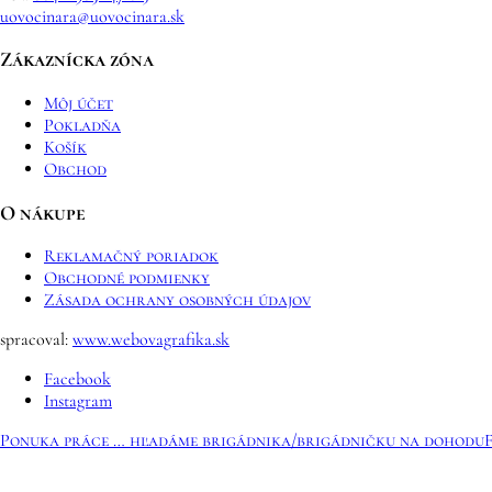
uovocinara@uovocinara.sk
Zákaznícka zóna
Môj účet
Pokladňa
Košík
Obchod
O nákupe
Reklamačný poriadok
Obchodné podmienky
Zásada ochrany osobných údajov
spracoval:
www.webovagrafika.sk
Facebook
Instagram
Ponuka práce … hľadáme brigádnika/brigádničku na dohodu