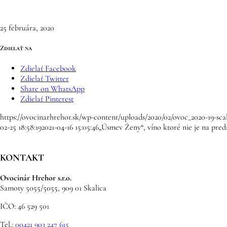
25 februára, 2020
Zdielať na
Zdielať Facebook
Zdielať Twitter
Share on WhatsApp
Zdielať Pinterest
https://ovocinarhrehor.sk/wp-content/uploads/2020/02/ovoc_2020-19-sca
02-25 18:58:19
2021-04-16 15:05:46
„Úsmev Ženy“, víno ktoré nie je na pred
KONTAKT
Ovocinár Hrehor s.r.o.
Samoty 5055/5055, 909 01 Skalica
IČO: 46 529 501
Tel.:
00421 903 247 615