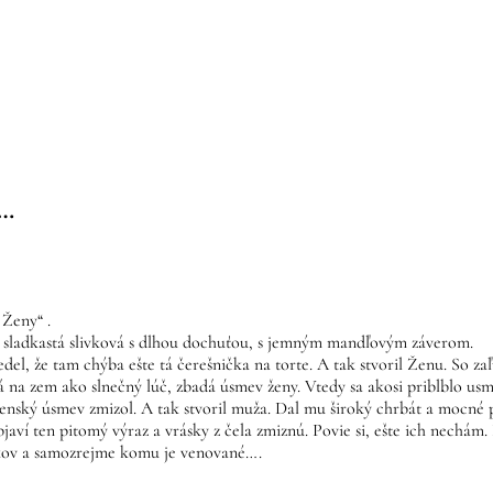
 …
 Ženy“ .
 sladkastá slivková s dlhou dochuťou, s jemným mandľovým záverom.
edel, že tam chýba ešte tá čerešnička na torte. A tak stvoril Ženu. So zaľ
na zem ako slnečný lúč, zbadá úsmev ženy. Vtedy sa akosi priblblo usmi
i ženský úsmev zmizol. A tak stvoril muža. Dal mu široký chrbát a mocn
javí ten pitomý výraz a vrásky z čela zmiznú. Povie si, ešte ich nechám
níkov a samozrejme komu je venované….