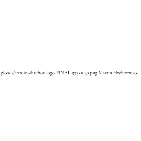
/uploads/2020/09/hrehor-logo-FINAL-573x1030.png
Martin Hrehor
2020-