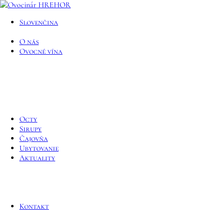
Slovenčina
O nás
Ovocné vína
Octy
Sirupy
Čajovňa
Ubytovanie
Aktuality
Kontakt