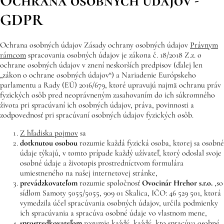
Ochrana osobných údajov -
GDPR
Ochrana osobných údajov Zásady ochrany osobných údajov
Právnym
rámcom
spracovania osobných údajov je zákona č. 18/2018 Z.z. o
ochrane osobných údajov v znení neskorších predpisov (ďalej len
„zákon o ochrane osobných údajov“) a Nariadenie Európskeho
parlamentu a Rady (EÚ) 2016/679, ktoré upravujú najmä ochranu práv
fyzických osôb pred neoprávneným zasahovaním do ich súkromného
života pri spracúvaní ich osobných údajov, práva, povinnosti a
zodpovednosť pri spracúvaní osobných údajov fyzických osôb.
Z hľadiska pojmov
sa
dotknutou osobou
rozumie každá fyzická osoba, ktorej sa osobné
údaje týkajú, v tomto prípade každý užívateľ, ktorý odoslal svoje
osobné údaje a životopis prostredníctvom formulára
umiestneného na našej internetovej stránke,
prevádzkovateľom
rozumie spoločnosť
Ovocinár Hrehor
s.r.o.
,
so
sídlom Samoty 5055/5055, 909 01 Skalica, IČO: 46 529 501, ktorá
vymedzila účel spracúvania osobných údajov, určila podmienky
ich spracúvania a spracúva osobné údaje vo vlastnom mene,
sprostredkovateľom
rozumie každý, každý, kto spracúva osobné