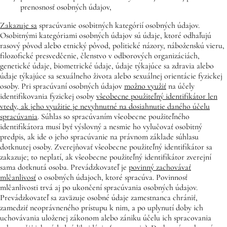
prenosnosť osobných údajov,
Zakazuje sa
spracúvanie osobitných kategórií osobných údajov.
Osobitnými kategóriami osobných údajov sú údaje, ktoré odhaľujú
rasový pôvod alebo etnický pôvod, politické názory, náboženskú vieru,
filozofické presvedčenie, členstvo v odborových organizáciách,
genetické údaje, biometrické údaje, údaje týkajúce sa zdravia alebo
údaje týkajúce sa sexuálneho života alebo sexuálnej orientácie fyzickej
osoby. Pri spracúvaní osobných údajov
možno využiť
na účely
identifikovania fyzickej osoby
všeobecne použiteľný identifikátor len
vtedy, ak jeho využitie je nevyhnutné na dosiahnutie daného účelu
spracúvania
. Súhlas so spracúvaním všeobecne použiteľného
identifikátora musí byť výslovný a nesmie ho vylučovať osobitný
predpis, ak ide o jeho spracúvanie na právnom základe súhlasu
dotknutej osoby. Zverejňovať všeobecne použiteľný identifikátor sa
zakazuje; to neplatí, ak všeobecne použiteľný identifikátor zverejní
sama dotknutá osoba. Prevádzkovateľ je
povinný zachovávať
mlčanlivosť
o osobných údajoch, ktoré spracúva. Povinnosť
mlčanlivosti trvá aj po ukončení spracúvania osobných údajov.
Prevádzkovateľ sa zaväzuje osobné údaje zamestnanca chrániť,
zamedziť neoprávneného prístupu k nim, a po uplynutí doby ich
uchovávania uloženej zákonom alebo zániku účelu ich spracovania