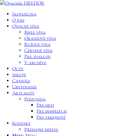
Slovenčina
O nás
Ovocné vína
Biele vína
Oranžové vína
Ružové vína
Červené vína
Pre znalcov
V archíve
Octy
Sirupy
Čajovňa
Ubytovanie
Aktuality
Podujatia
Pre deti
Pre dospelých
Pre verejnosť
Kontakt
Predajné miesta
Menu
Menu