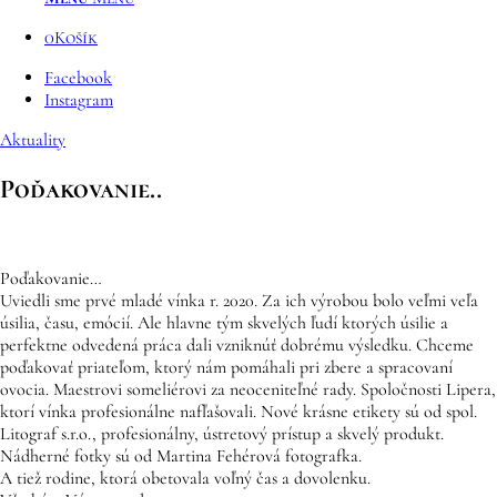
0
Košík
Facebook
Instagram
Aktuality
Poďakovanie..
Poďakovanie…
Uviedli sme prvé mladé vínka r. 2020. Za ich výrobou bolo veľmi veľa
úsilia, času, emócií. Ale hlavne tým skvelých ľudí ktorých úsilie a
perfektne odvedená práca dali vzniknúť dobrému výsledku. Chceme
poďakovať priateľom, ktorý nám pomáhali pri zbere a spracovaní
ovocia. Maestrovi someliérovi za neoceniteľné rady. Spoločnosti Lipera,
ktorí vínka profesionálne nafľašovali. Nové krásne etikety sú od spol.
Litograf s.r.o., profesionálny, ústretový prístup a skvelý
produkt.
Nádherné fotky sú od Martina Fehérová fotografka.
A tiež rodine, ktorá obetovala voľný čas a dovolenku.