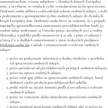
zamestnávateľom, vrátane subjektov v členských štátoch Európskej
únie, a to výlučne vo vzťahu k vyššie vymedzenému účelu spracúvania.
Dotknutá osoba súhlasí s cezhraničným tokom osobných údajov, a teda
s poskytnutím a sprístupnením týchto osobných údajov do členských
krajín Európskej únie. Dotknutá osoba berie na vedomie, že v prípade
úspešného sprostredkovania zamestnania prevádzkovateľom budú jej
osobné údaje poskytnuté aj Ústrediu práce, sociálnych vecí a rodiny
Slovenskej republiky podľa ustanovenia § 31 ods. 1 písm. e) zákona č.
5/2004 Z.z. o službách zamestnanosti v znení neskorších predpisov.
Dotknutá osoba má
v súlade s ustanoveniami o ochrane osobných
údajov:
právo na poskytnutie informácií o druhu, štruktúre a priebehu
ich spracovania osobných údajov,
právo požadovať od prevádzkovateľa prístup k osobným údajom,
právo na opravu osobných údajov,
právo vziať späť súhlas so spracovaním osobných údajov, ktorý
dotknutá osoba predtým prevádzkovateľovi udelila,
podať návrh na začatie konania podľa § 100 zákona o ochrane
osobných údajov,
právo na vymazanie alebo obmedzenie spracúvania osobných
údajov,
právo namietať spracúvanie osobných údajov ako aj právo na