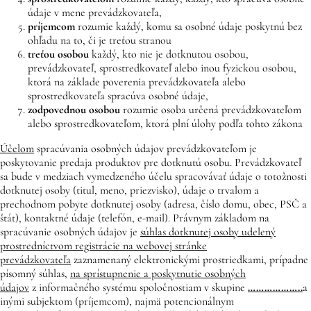
údaje v mene prevádzkovateľa,
príjemcom
rozumie každý, komu sa osobné údaje poskytnú bez
ohľadu na to, či je treťou stranou
treťou osobou
každý, kto nie je dotknutou osobou,
prevádzkovateľ, sprostredkovateľ alebo inou fyzickou osobou,
ktorá na základe poverenia prevádzkovateľa alebo
sprostredkovateľa spracúva osobné údaje,
zodpovednou osobou
rozumie osoba určená prevádzkovateľom
alebo sprostredkovateľom, ktorá plní úlohy podľa tohto zákona
Účelom
spracúvania osobných údajov prevádzkovateľom je
poskytovanie predaja produktov pre dotknutú osobu. Prevádzkovateľ
sa bude v medziach vymedzeného účelu spracovávať údaje o totožnosti
dotknutej osoby (titul, meno, priezvisko), údaje o trvalom a
prechodnom pobyte dotknutej osoby (adresa, číslo domu, obec, PSČ a
štát), kontaktné údaje (telefón, e-mail). Právnym základom na
spracúvanie osobných údajov je
súhlas dotknutej osoby udelený
prostredníctvom registrácie na webovej stránke
prevádzkovateľa
zaznamenaný elektronickými prostriedkami, prípadne
písomný súhlas,
na sprístupnenie a poskytnutie osobných
údajov
z informačného systému spoločnostiam v skupine
………………..
a
inými subjektom (príjemcom), najmä potencionálnym