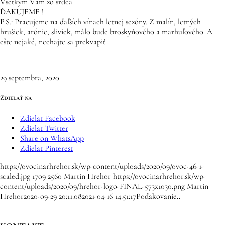
Všetkým Vám zo srdca
ĎAKUJEME !
P.S.: Pracujeme na ďaľších vínach letnej sezóny. Z malín, letných
hrušiek, arónie, sliviek, málo bude broskyňového a marhuľového. A
ešte nejaké, nechajte sa prekvapiť.
29 septembra, 2020
Zdielať na
Zdielať Facebook
Zdielať Twitter
Share on WhatsApp
Zdielať Pinterest
https://ovocinarhrehor.sk/wp-content/uploads/2020/09/ovoc-46-1-
scaled.jpg
1709
2560
Martin Hrehor
https://ovocinarhrehor.sk/wp-
content/uploads/2020/09/hrehor-logo-FINAL-573x1030.png
Martin
Hrehor
2020-09-29 20:11:08
2021-04-16 14:51:17
Poďakovanie..