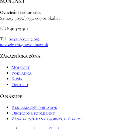
KONTAKT
Ovocinár Hrehor s.r.o.
Samoty 5055/5055, 909 01 Skalica
IČO: 46 529 501
Tel.:
00421 903 247 615
uovocinara@uovocinara.sk
Zákaznícka zóna
Môj účet
Pokladňa
Košík
Obchod
O nákupe
Reklamačný poriadok
Obchodné podmienky
Zásada ochrany osobných údajov