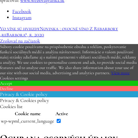
spracoval:
www.webovagrafika.sk
Facebook
Instagram
Vo víne sú hviezdy
Novinka : ovocné víno Z Rebarbory
„reBarbora“, r. 2020
Zrolovať na začiatok
Súbory cookie používame na prispôsobenie obsahu a reklám, poskytovanie
funkcií sociálnych médií a analýzu návštevnosti. Informácie o vašom používaní
našej stránky zdieľame aj s našimi partnermi v oblasti sociálnych médií, reklamy
a analýzy. We use cookies to personalise content and ads, to provide social media
features and to analyse our traffic. We also share information about your use of
our site with our social media, advertising and analytics partners.
View more
Cookies settings
Accept
Decline
Privacy & Cookie policy
Privacy & Cookies policy
Cookies list
Cookie name
Active
wp-wpml_current_language