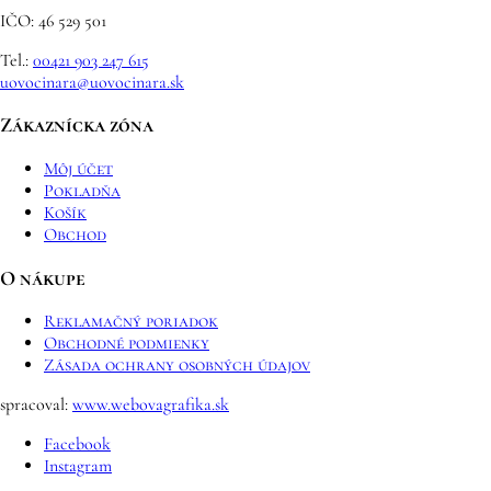
IČO: 46 529 501
Tel.:
00421 903 247 615
uovocinara@uovocinara.sk
Zákaznícka zóna
Môj účet
Pokladňa
Košík
Obchod
O nákupe
Reklamačný poriadok
Obchodné podmienky
Zásada ochrany osobných údajov
spracoval:
www.webovagrafika.sk
Facebook
Instagram