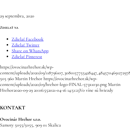
29 septembra, 2020
Zdielať na
Zdielať Facebook
Zdielať Twitter
Share on WhatsApp
Zdielať Pinterest
https://ovocinarhrehor.sk/wp-
content/uploads/2020/09/118796107_3080157755428447_484570469127297
505
960
Martin Hrehor
https://ovocinarhrehor.sk/wp-
content/uploads/2020/09/hrehor-logo-FINAL-573x1030.png
Martin
Hrehor
2020-09-29 20:06:55
2021-04-16 14:51:23
Vo víne sú hviezdy
KONTAKT
Ovocinár Hrehor s.r.o.
Samoty 5055/5055, 909 01 Skalica