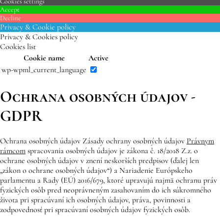
Cookies settings
Accept
Decline
Privacy & Cookie policy
Privacy & Cookies policy
Cookies list
Cookie name
Active
wp-wpml_current_language
Ochrana osobných údajov -
GDPR
Ochrana osobných údajov Zásady ochrany osobných údajov
Právnym
rámcom
spracovania osobných údajov je zákona č. 18/2018 Z.z. o
ochrane osobných údajov v znení neskorších predpisov (ďalej len
„zákon o ochrane osobných údajov“) a Nariadenie Európskeho
parlamentu a Rady (EÚ) 2016/679, ktoré upravujú najmä ochranu práv
fyzických osôb pred neoprávneným zasahovaním do ich súkromného
života pri spracúvaní ich osobných údajov, práva, povinnosti a
zodpovednosť pri spracúvaní osobných údajov fyzických osôb.