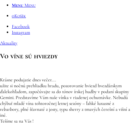
Menu
Menu
0
Košík
Facebook
Instagram
Aktuality
Vo víne sú hviezdy
Krásne podujatie dnes večer….
užite si nočnú prehliadku hradu, pozorovanie hviezd hvezdárskym
ďalekohľadom, započúvajte sa do tónov írskej hudby v podaní skupiny
Gemini. Predstavíme Vám naše vínka v riadenej ochutnávke. Nebudú
chýbať mladé vína tohtoročnej letnej sezóny – ľahké luxusné z
rebarbory, plné šťavnaté z josty, typu sherry z tmavých čerešní a višní a
iné.
Tešíme sa na Vás !