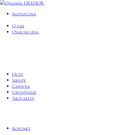
Slovenčina
O nás
Ovocné vína
Octy
Sirupy
Čajovňa
Ubytovanie
Aktuality
Kontakt