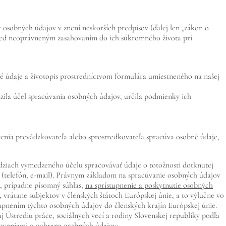
 osobných údajov v znení neskorších predpisov (ďalej len „zákon o
red neoprávneným zasahovaním do ich súkromného života pri
bné údaje a životopis prostredníctvom formulára umiestneného na našej
zila účel spracúvania osobných údajov, určila podmienky ich
renia prevádzkovateľa alebo sprostredkovateľa spracúva osobné údaje,
ziach vymedzeného účelu spracovávať údaje o totožnosti dotknutej
e (telefón, e-mail). Právnym základom na spracúvanie osobných údajov
 prípadne písomný súhlas,
na sprístupnenie a poskytnutie osobných
rátane subjektov v členských štátoch Európskej únie, a to výlučne vo
upnením týchto osobných údajov do členských krajín Európskej únie.
Ústrediu práce, sociálnych vecí a rodiny Slovenskej republiky podľa
noveniami o ochrane osobných údajov: