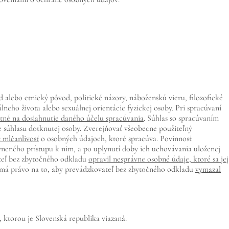
alebo etnický pôvod, politické názory, náboženskú vieru, filozofické
lneho života alebo sexuálnej orientácie fyzickej osoby. Pri spracúvaní
nutné na dosiahnutie daného účelu spracúvania
. Súhlas so spracúvaním
e súhlasu dotknutej osoby. Zverejňovať všeobecne použiteľný
 mlčanlivosť
o osobných údajoch, ktoré spracúva. Povinnosť
vneného prístupu k nim, a po uplynutí doby ich uchovávania uloženej
ateľ bez zbytočného odkladu
opravil nesprávne osobné údaje, ktoré sa jej
 má právo na to, aby prevádzkovateľ bez zbytočného odkladu
vymazal
 ktorou je Slovenská republika viazaná.