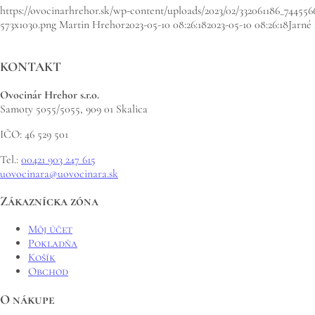
https://ovocinarhrehor.sk/wp-content/uploads/2023/02/332061186_744556
573x1030.png
Martin Hrehor
2023-05-10 08:26:18
2023-05-10 08:26:18
Jarné
KONTAKT
Ovocinár Hrehor s.r.o.
Samoty 5055/5055, 909 01 Skalica
IČO: 46 529 501
Tel.:
00421 903 247 615
uovocinara@uovocinara.sk
Zákaznícka zóna
Môj účet
Pokladňa
Košík
Obchod
O nákupe