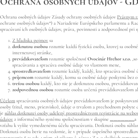
Ochrana osobných údajov - G
Ochrana osobných údajov Zásady ochrany osobných údajov
Právnym 
ochrane osobných údajov“) a Nariadenie Európskeho parlamentu a Rad
spracúvaní ich osobných údajov, práva, povinnosti a zodpovednosť pri 
Z hľadiska pojmov
sa
dotknutou osobou
rozumie každá fyzická osoba, ktorej sa osobné
internetovej stránke,
prevádzkovateľom
rozumie spoločnosť
Ovocinár Hrehor
s.r.o.
,
so
spracúvania a spracúva osobné údaje vo vlastnom mene,
sprostredkovateľom
rozumie každý, každý, kto spracúva osobné 
príjemcom
rozumie každý, komu sa osobné údaje poskytnú bez ohľ
treťou osobou
každý, kto nie je dotknutou osobou, prevádzkovate
zodpovednou osobou
rozumie osoba určená prevádzkovateľom ale
Účelom
spracúvania osobných údajov prevádzkovateľom je poskytovanie
osoby (titul, meno, priezvisko), údaje o trvalom a prechodnom pobyte 
je
súhlas dotknutej osoby udelený prostredníctvom registrácie na webo
údajov
z informačného systému spoločnostiam v skupine
………………..
a
vzťahu k vyššie vymedzenému účelu spracúvania. Dotknutá osoba súhlas
Dotknutá osoba berie na vedomie, že v prípade úspešného sprostredkova
ustanovenia § 31 ods. 1 písm. e) zákona č. 5/2004 Z.z. o službách zamest