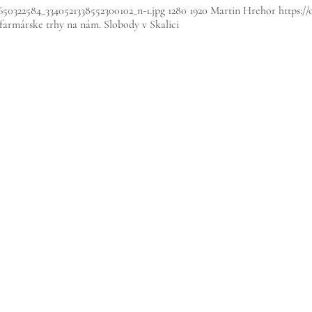
650322584_3340521338552300102_n-1.jpg
1280
1920
Martin Hrehor
https:/
 farmárske trhy na nám. Slobody v Skalici