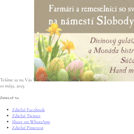
Tešíme sa na Vás !
10 mája, 2023
Zdielať na
Zdielať Facebook
Zdielať Twitter
Share on WhatsApp
Zdielať Pinterest