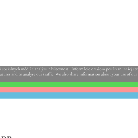
sociálnych médií a analýzu návštevnosti. Informácie o vašom používaní našej strá
atures and to analyse our traffic. We also share information about your use of our 