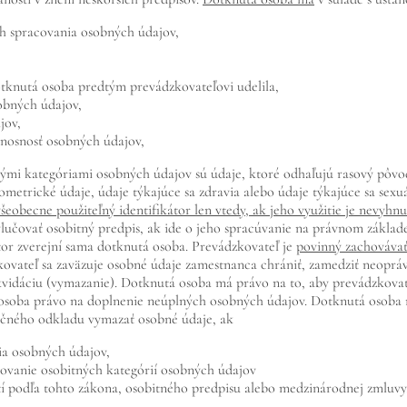
ch spracovania osobných údajov,
otknutá osoba predtým prevádzkovateľovi udelila,
obných údajov,
jov,
enosnosť osobných údajov,
mi kategóriami osobných údajov sú údaje, ktoré odhaľujú rasový pôvod 
metrické údaje, údaje týkajúce sa zdravia alebo údaje týkajúce sa sexuá
všeobecne použiteľný identifikátor len vtedy, ak jeho využitie je nevyh
ylučovať osobitný predpis, ak ide o jeho spracúvanie na právnom základ
kátor zverejní sama dotknutá osoba. Prevádzkovateľ je
povinný zachovávať
kovateľ sa zaväzuje osobné údaje zamestnanca chrániť, zamedziť neoprá
ikvidáciu (vymazanie). Dotknutá osoba má právo na to, aby prevádzkov
 osoba právo na doplnenie neúplných osobných údajov. Dotknutá osoba
točného odkladu vymazať osobné údaje, ak
ia osobných údajov,
ovanie osobitných kategórií osobných údajov
í podľa tohto zákona, osobitného predpisu alebo medzinárodnej zmluvy,