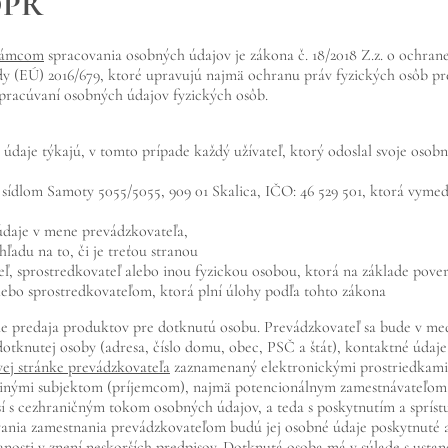
DPR
rámcom
spracovania osobných údajov je zákona č. 18/2018 Z.z. o ochrane
y (EÚ) 2016/679, ktoré upravujú najmä ochranu práv fyzických osôb p
spracúvaní osobných údajov fyzických osôb.
 údaje týkajú, v tomto prípade každý užívateľ, ktorý odoslal svoje oso
 sídlom Samoty 5055/5055, 909 01 Skalica, IČO: 46 529 501, ktorá vymed
údaje v mene prevádzkovateľa,
adu na to, či je treťou stranou
ľ, sprostredkovateľ alebo inou fyzickou osobou, ktorá na základe pove
bo sprostredkovateľom, ktorá plní úlohy podľa tohto zákona
 predaja produktov pre dotknutú osobu. Prevádzkovateľ sa bude v med
dotknutej osoby (adresa, číslo domu, obec, PSČ a štát), kontaktné údaj
vej stránke prevádzkovateľa
zaznamenaný elektronickými prostriedkami,
 inými subjektom (príjemcom), najmä potencionálnym zamestnávateľom, v
í s cezhraničným tokom osobných údajov, a teda s poskytnutím a spríst
nia zamestnania prevádzkovateľom budú jej osobné údaje poskytnuté aj 
nanosti v znení neskorších predpisov.
Dotknutá osoba má
v súlade s usta