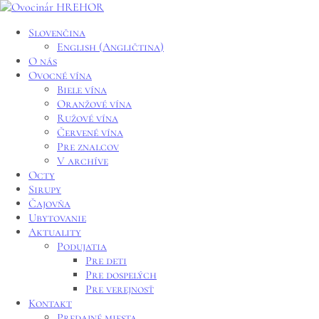
Slovenčina
English
(
Angličtina
)
O nás
Ovocné vína
Biele vína
Oranžové vína
Ružové vína
Červené vína
Pre znalcov
V archíve
Octy
Sirupy
Čajovňa
Ubytovanie
Aktuality
Podujatia
Pre deti
Pre dospelých
Pre verejnosť
Kontakt
Predajné miesta