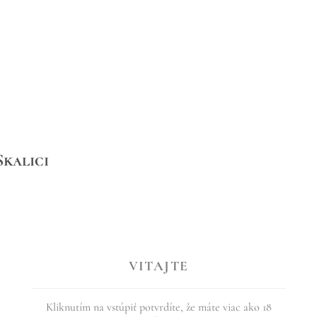
Skalici
Pestovatelia a remeselníci so svojimi výrobkami, ponuka kvalitného občer
 trhy na radnici.
VITAJTE
Kliknutím na vstúpiť potvrdíte, že máte viac ako 18