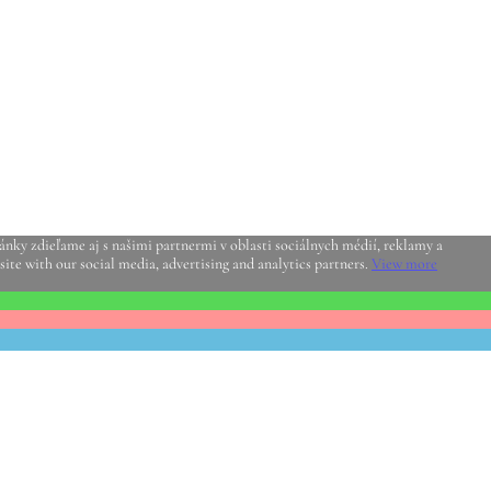
nky zdieľame aj s našimi partnermi v oblasti sociálnych médií, reklamy a
site with our social media, advertising and analytics partners.
View more