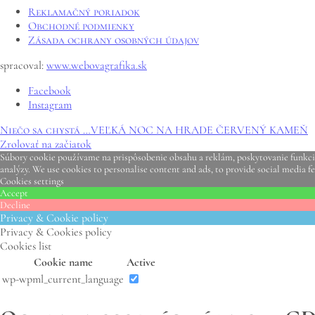
Reklamačný poriadok
Obchodné podmienky
Zásada ochrany osobných údajov
spracoval:
www.webovagrafika.sk
Facebook
Instagram
Niečo sa chystá …
VEĽKÁ NOC NA HRADE ČERVENÝ KAMEŇ
Zrolovať na začiatok
Súbory cookie používame na prispôsobenie obsahu a reklám, poskytovanie funkcií 
analýzy. We use cookies to personalise content and ads, to provide social media fe
Cookies settings
Accept
Decline
Privacy & Cookie policy
Privacy & Cookies policy
Cookies list
Cookie name
Active
wp-wpml_current_language