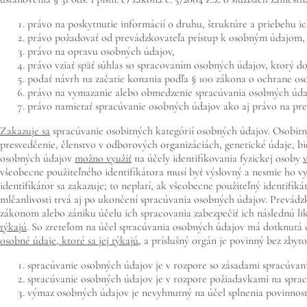
právo na poskytnutie informácií o druhu, štruktúre a priebehu i
právo požadovať od prevádzkovateľa prístup k osobným údajom,
právo na opravu osobných údajov,
právo vziať späť súhlas so spracovaním osobných údajov, ktorý d
podať návrh na začatie konania podľa § 100 zákona o ochrane os
právo na vymazanie alebo obmedzenie spracúvania osobných úda
právo namietať spracúvanie osobných údajov ako aj právo na pr
Zakazuje sa
spracúvanie osobitných kategórií osobných údajov. Osobitný
presvedčenie, členstvo v odborových organizáciách, genetické údaje, bio
osobných údajov
možno využiť
na účely identifikovania fyzickej osoby
všeobecne použiteľného identifikátora musí byť výslovný a nesmie ho v
identifikátor sa zakazuje; to neplatí, ak všeobecne použiteľný identifi
mlčanlivosti trvá aj po ukončení spracúvania osobných údajov. Prevádz
zákonom alebo zániku účelu ich spracovania zabezpečiť ich následnú l
týkajú
. So zreteľom na účel spracúvania osobných údajov má dotknutá
osobné údaje, ktoré sa jej týkajú
, a príslušný orgán je povinný bez zby
spracúvanie osobných údajov je v rozpore so zásadami spracúvan
spracúvanie osobných údajov je v rozpore požiadavkami na sprac
výmaz osobných údajov je nevyhnutný na účel splnenia povinnost