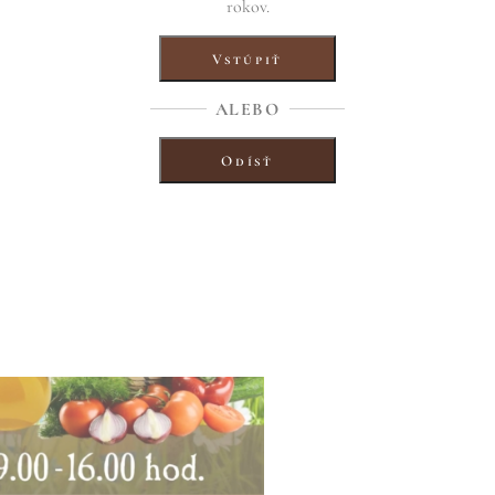
rokov.
Vstúpiť
ALEBO
Odísť