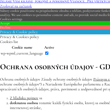
želáme Vám krásne, pokojné a pohodové Vianoce…
Pre všetkýc
Zrolovať na začiatok
Súbory cookie používame na prispôsobenie obsahu a reklám, poskytovanie funkcií 
analýzy. We use cookies to personalise content and ads, to provide social media fe
Cookies settings
Accept
Decline
Privacy & Cookie policy
Privacy & Cookies policy
Cookies list
Cookie name
Active
wp-wpml_current_language
Ochrana osobných údajov - G
Ochrana osobných údajov Zásady ochrany osobných údajov
Právnym 
ochrane osobných údajov“) a Nariadenie Európskeho parlamentu a Rad
spracúvaní ich osobných údajov, práva, povinnosti a zodpovednosť pri 
Z hľadiska pojmov
sa
dotknutou osobou
rozumie každá fyzická osoba, ktorej sa osobné
internetovej stránke,