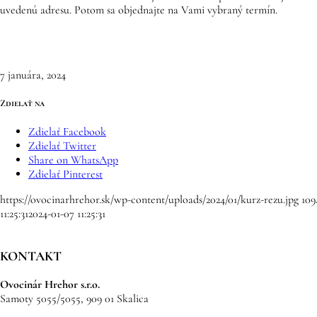
uvedenú adresu. Potom sa objednajte na Vami vybraný termín.
7 januára, 2024
Zdielať na
Zdielať Facebook
Zdielať Twitter
Share on WhatsApp
Zdielať Pinterest
https://ovocinarhrehor.sk/wp-content/uploads/2024/01/kurz-rezu.jpg
109
11:25:31
2024-01-07 11:25:31
KONTAKT
Ovocinár Hrehor s.r.o.
Samoty 5055/5055, 909 01 Skalica