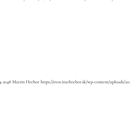
4
2048
Martin Hrehor
https://ovocinarhrehor.sk/wp-content/uploads/2