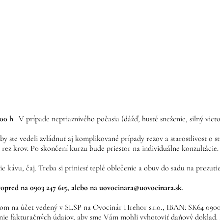
.00 h
. V prípade nepriaznivého počasia (dážď, husté sneženie, silný vie
y ste vedeli zvládnuť aj komplikované prípady rezov a starostlivosť o s
 rez krov. Po skončení kurzu bude priestor na individuálne konzultácie
e kávu, čaj. Treba si priniesť teplé oblečenie a obuv do sadu na prezu
vopred na 0903 247 615, alebo na uovocinara@uovocinara.sk
.
om na účet vedený v SLSP na Ovocinár Hrehor s.r.o., IBAN: SK64 0900 
slanie fakturačných údajov, aby sme Vám mohli vyhotoviť daňový dokl