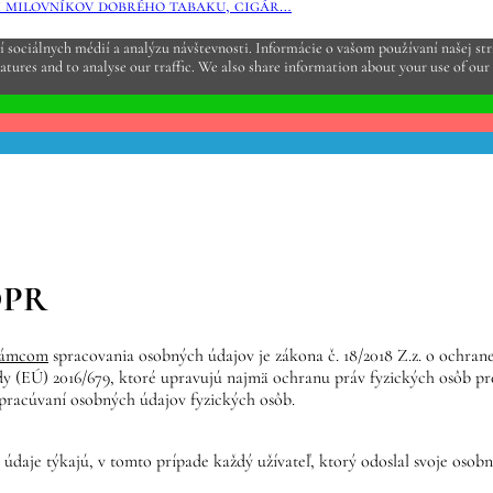
h milovníkov dobrého tabaku, cigár…
sociálnych médií a analýzu návštevnosti. Informácie o vašom používaní našej strá
atures and to analyse our traffic. We also share information about your use of our 
DPR
rámcom
spracovania osobných údajov je zákona č. 18/2018 Z.z. o ochrane
y (EÚ) 2016/679, ktoré upravujú najmä ochranu práv fyzických osôb p
spracúvaní osobných údajov fyzických osôb.
 údaje týkajú, v tomto prípade každý užívateľ, ktorý odoslal svoje oso