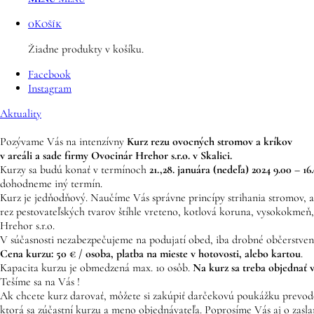
0
Košík
Žiadne produkty v košíku.
Facebook
Instagram
Aktuality
Pozývame Vás na intenzívny
Kurz rezu ovocných stromov a kríkov
v areáli a sade firmy Ovocinár Hrehor s.r.o. v Skalici.
Kurzy sa budú konať v termínoch
21.,28. januára (nedeľa) 2024 9.00 – 16
dohodneme iný termín.
Kurz je jedňodňový. Naučíme Vás správne princípy strihania stromov, ab
rez pestovateľských tvarov štíhle vreteno, kotlová koruna, vysokokmeň,
Hrehor s.r.o.
V súčasnosti nezabezpečujeme na podujatí obed, iba drobné občerstveni
Cena kurzu: 50 € / osoba, platba na mieste v hotovosti, alebo kartou
.
Kapacita kurzu je obmedzená max. 10 osôb.
Na kurz sa treba objednať 
Tešíme sa na Vás !
Ak chcete kurz darovať, môžete si zakúpiť darčekovú poukážku prevod
ktorá sa zúčastní kurzu a meno objednávateľa. Poprosíme Vás aj o za