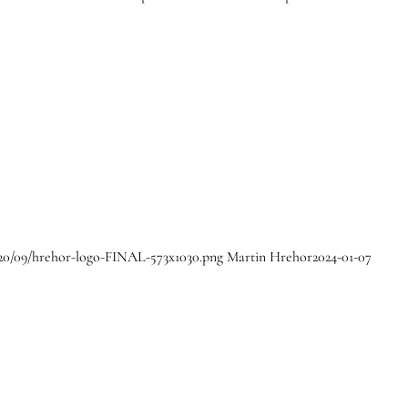
020/09/hrehor-logo-FINAL-573x1030.png
Martin Hrehor
2024-01-07