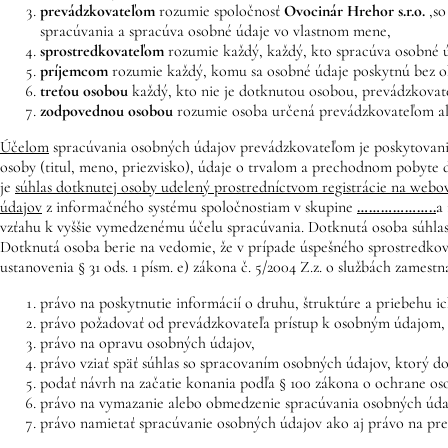
prevádzkovateľom
rozumie spoločnosť
Ovocinár Hrehor
s.r.o.
,
so
spracúvania a spracúva osobné údaje vo vlastnom mene,
sprostredkovateľom
rozumie každý, každý, kto spracúva osobné 
príjemcom
rozumie každý, komu sa osobné údaje poskytnú bez ohľ
treťou osobou
každý, kto nie je dotknutou osobou, prevádzkovate
zodpovednou osobou
rozumie osoba určená prevádzkovateľom ale
Účelom
spracúvania osobných údajov prevádzkovateľom je poskytovanie
osoby (titul, meno, priezvisko), údaje o trvalom a prechodnom pobyte 
je
súhlas dotknutej osoby udelený prostredníctvom registrácie na webo
údajov
z informačného systému spoločnostiam v skupine
………………..
a
vzťahu k vyššie vymedzenému účelu spracúvania. Dotknutá osoba súhlas
Dotknutá osoba berie na vedomie, že v prípade úspešného sprostredkova
ustanovenia § 31 ods. 1 písm. e) zákona č. 5/2004 Z.z. o službách zamest
právo na poskytnutie informácií o druhu, štruktúre a priebehu i
právo požadovať od prevádzkovateľa prístup k osobným údajom,
právo na opravu osobných údajov,
právo vziať späť súhlas so spracovaním osobných údajov, ktorý d
podať návrh na začatie konania podľa § 100 zákona o ochrane os
právo na vymazanie alebo obmedzenie spracúvania osobných úda
právo namietať spracúvanie osobných údajov ako aj právo na pr