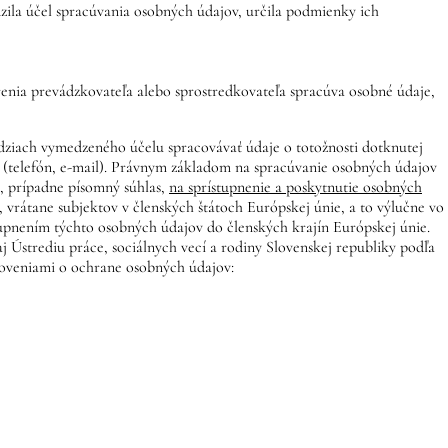
zila účel spracúvania osobných údajov, určila podmienky ich
renia prevádzkovateľa alebo sprostredkovateľa spracúva osobné údaje,
ziach vymedzeného účelu spracovávať údaje o totožnosti dotknutej
e (telefón, e-mail). Právnym základom na spracúvanie osobných údajov
 prípadne písomný súhlas,
na sprístupnenie a poskytnutie osobných
rátane subjektov v členských štátoch Európskej únie, a to výlučne vo
upnením týchto osobných údajov do členských krajín Európskej únie.
Ústrediu práce, sociálnych vecí a rodiny Slovenskej republiky podľa
noveniami o ochrane osobných údajov: