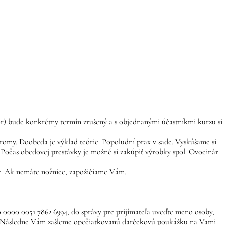
tor) bude konkrétny termín zrušený a s objednanými účastníkmi kurzu si
tromy. Doobeda je výklad teórie. Popoludní prax v sade. Vyskúšame si
. Počas obedovej prestávky je možné si zakúpiť výrobky spol. Ovocinár
tie. Ak nemáte nožnice, zapožičiame Vám.
0000 0051 7862 6994, do správy pre prijímateľa uveďte meno osoby,
ad. Následne Vám zašleme opečiatkovanú darčekovú poukážku na Vami