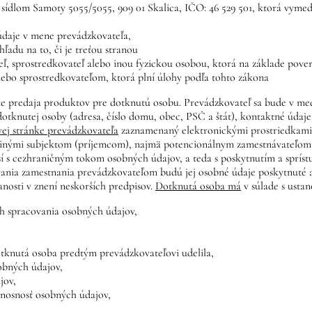
 sídlom Samoty 5055/5055, 909 01 Skalica, IČO: 46 529 501, ktorá vymed
údaje v mene prevádzkovateľa,
adu na to, či je treťou stranou
ľ, sprostredkovateľ alebo inou fyzickou osobou, ktorá na základe pove
bo sprostredkovateľom, ktorá plní úlohy podľa tohto zákona
 predaja produktov pre dotknutú osobu. Prevádzkovateľ sa bude v med
dotknutej osoby (adresa, číslo domu, obec, PSČ a štát), kontaktné údaj
vej stránke prevádzkovateľa
zaznamenaný elektronickými prostriedkami,
 inými subjektom (príjemcom), najmä potencionálnym zamestnávateľom, v
í s cezhraničným tokom osobných údajov, a teda s poskytnutím a spríst
nia zamestnania prevádzkovateľom budú jej osobné údaje poskytnuté aj 
nanosti v znení neskorších predpisov.
Dotknutá osoba má
v súlade s usta
ch spracovania osobných údajov,
otknutá osoba predtým prevádzkovateľovi udelila,
obných údajov,
jov,
enosnosť osobných údajov,