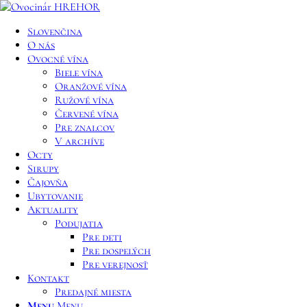
Slovenčina
O nás
Ovocné vína
Biele vína
Oranžové vína
Ružové vína
Červené vína
Pre znalcov
V archíve
Octy
Sirupy
Čajovňa
Ubytovanie
Aktuality
Podujatia
Pre deti
Pre dospelých
Pre verejnosť
Kontakt
Predajné miesta
Menu
Menu