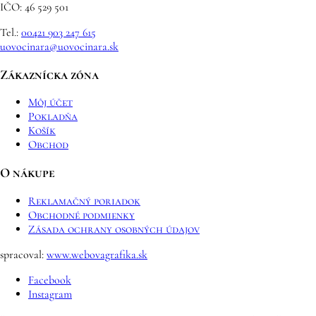
IČO: 46 529 501
Tel.:
00421 903 247 615
uovocinara@uovocinara.sk
Zákaznícka zóna
Môj účet
Pokladňa
Košík
Obchod
O nákupe
Reklamačný poriadok
Obchodné podmienky
Zásada ochrany osobných údajov
spracoval:
www.webovagrafika.sk
Facebook
Instagram