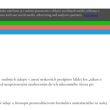
nky zdieľame aj s našimi partnermi v oblasti sociálnych médií, reklamy a
site with our social media, advertising and analytics partners.
View more
 osobných údajov v znení neskorších predpisov (ďalej len „zákon o
red neoprávneným zasahovaním do ich súkromného života pri
bné údaje a životopis prostredníctvom formulára umiestneného na našej