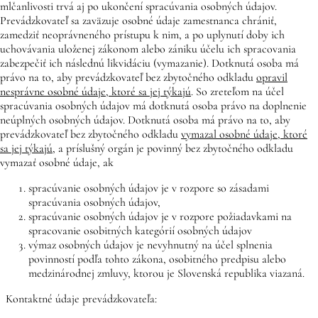
mlčanlivosti trvá aj po ukončení spracúvania osobných údajov.
Prevádzkovateľ sa zaväzuje osobné údaje zamestnanca chrániť,
zamedziť neoprávneného prístupu k nim, a po uplynutí doby ich
uchovávania uloženej zákonom alebo zániku účelu ich spracovania
zabezpečiť ich následnú likvidáciu (vymazanie). Dotknutá osoba má
právo na to, aby prevádzkovateľ bez zbytočného odkladu
opravil
nesprávne osobné údaje, ktoré sa jej týkajú
. So zreteľom na účel
spracúvania osobných údajov má dotknutá osoba právo na doplnenie
neúplných osobných údajov. Dotknutá osoba má právo na to, aby
prevádzkovateľ bez zbytočného odkladu
vymazal osobné údaje, ktoré
sa jej týkajú
, a príslušný orgán je povinný bez zbytočného odkladu
vymazať osobné údaje, ak
spracúvanie osobných údajov je v rozpore so zásadami
spracúvania osobných údajov,
spracúvanie osobných údajov je v rozpore požiadavkami na
spracovanie osobitných kategórií osobných údajov
výmaz osobných údajov je nevyhnutný na účel splnenia
povinností podľa tohto zákona, osobitného predpisu alebo
medzinárodnej zmluvy, ktorou je Slovenská republika viazaná.
Kontaktné údaje prevádzkovateľa: