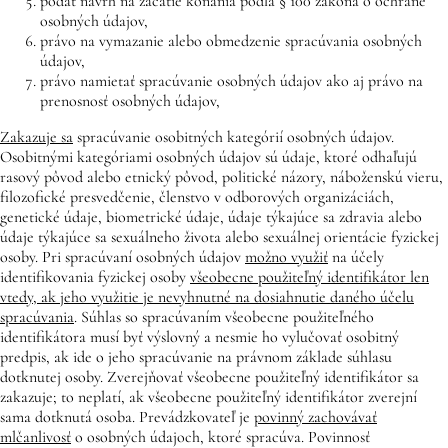
podať návrh na začatie konania podľa § 100 zákona o ochrane
osobných údajov,
právo na vymazanie alebo obmedzenie spracúvania osobných
údajov,
právo namietať spracúvanie osobných údajov ako aj právo na
prenosnosť osobných údajov,
Zakazuje sa
spracúvanie osobitných kategórií osobných údajov.
Osobitnými kategóriami osobných údajov sú údaje, ktoré odhaľujú
rasový pôvod alebo etnický pôvod, politické názory, náboženskú vieru,
filozofické presvedčenie, členstvo v odborových organizáciách,
genetické údaje, biometrické údaje, údaje týkajúce sa zdravia alebo
údaje týkajúce sa sexuálneho života alebo sexuálnej orientácie fyzickej
osoby. Pri spracúvaní osobných údajov
možno využiť
na účely
identifikovania fyzickej osoby
všeobecne použiteľný identifikátor len
vtedy, ak jeho využitie je nevyhnutné na dosiahnutie daného účelu
spracúvania
. Súhlas so spracúvaním všeobecne použiteľného
identifikátora musí byť výslovný a nesmie ho vylučovať osobitný
predpis, ak ide o jeho spracúvanie na právnom základe súhlasu
dotknutej osoby. Zverejňovať všeobecne použiteľný identifikátor sa
zakazuje; to neplatí, ak všeobecne použiteľný identifikátor zverejní
sama dotknutá osoba. Prevádzkovateľ je
povinný zachovávať
mlčanlivosť
o osobných údajoch, ktoré spracúva. Povinnosť