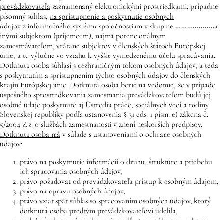
prevádzkovateľa
zaznamenaný elektronickými prostriedkami, prípadne
písomný súhlas,
na sprístupnenie a poskytnutie osobných
údajov
z informačného systému spoločnostiam v skupine
………………..
a
inými subjektom (príjemcom), najmä potencionálnym
zamestnávateľom, vrátane subjektov v členských štátoch Európskej
únie, a to výlučne vo vzťahu k vyššie vymedzenému účelu spracúvania.
Dotknutá osoba súhlasí s cezhraničným tokom osobných údajov, a teda
s poskytnutím a sprístupnením týchto osobných údajov do členských
krajín Európskej únie. Dotknutá osoba berie na vedomie, že v prípade
úspešného sprostredkovania zamestnania prevádzkovateľom budú jej
osobné údaje poskytnuté aj Ústrediu práce, sociálnych vecí a rodiny
Slovenskej republiky podľa ustanovenia § 31 ods. 1 písm. e) zákona č.
5/2004 Z.z. o službách zamestnanosti v znení neskorších predpisov.
Dotknutá osoba má
v súlade s ustanoveniami o ochrane osobných
údajov:
právo na poskytnutie informácií o druhu, štruktúre a priebehu
ich spracovania osobných údajov,
právo požadovať od prevádzkovateľa prístup k osobným údajom,
právo na opravu osobných údajov,
právo vziať späť súhlas so spracovaním osobných údajov, ktorý
dotknutá osoba predtým prevádzkovateľovi udelila,