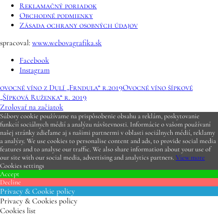
Reklamačný poriadok
Obchodné podmienky
Zásada ochrany osobných údajov
spracoval:
www.webovagrafika.sk
Facebook
Instagram
ovocné víno z Dulí „Frndula“ r.2019
Ovocné víno šípkové
„Šípková Ruženka“ r. 2019
Zrolovať na začiatok
Súbory cookie používame na prispôsobenie obsahu a reklám, poskytovanie
funkcií sociálnych médií a analýzu návštevnosti. Informácie o vašom používaní
našej stránky zdieľame aj s našimi partnermi v oblasti sociálnych médií, reklamy
a analýzy. We use cookies to personalise content and ads, to provide social media
features and to analyse our traffic. We also share information about your use of
our site with our social media, advertising and analytics partners.
View more
Cookies settings
Accept
Decline
Privacy & Cookie policy
Privacy & Cookies policy
Cookies list