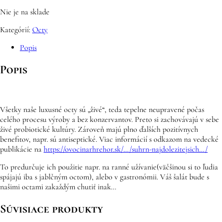
Nie je na sklade
Kategórií:
Octy
Popis
Popis
Všetky naše luxusné octy sú „živé“, teda tepelne neupravené počas
celého procesu výroby a bez konzervantov. Preto si zachovávajú v sebe
živé probiotické kultúry. Zároveň majú plno ďalších pozitívnych
benefitov, napr. sú antiseptické. Viac informácií s odkazom na vedecké
publikácie na
https://ovocinarhrehor.sk/…/suhrn-najdolezitejsich…/
To predurčuje ich použitie napr. na ranné užívanie(väčšinou si to ľudia
spájajú iba s jablčným octom), alebo v gastronómii. Váš šalát bude s
našimi octami zakaždým chutiť inak…
Súvisiace produkty