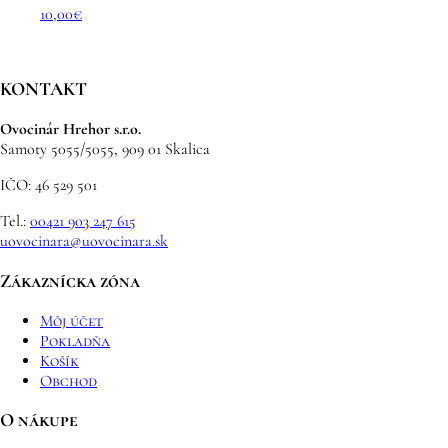
10,00
€
KONTAKT
Ovocinár Hrehor s.r.o.
Samoty 5055/5055, 909 01 Skalica
IČO: 46 529 501
Tel.:
00421 903 247 615
uovocinara@uovocinara.sk
Zákaznícka zóna
Môj účet
Pokladňa
Košík
Obchod
O nákupe