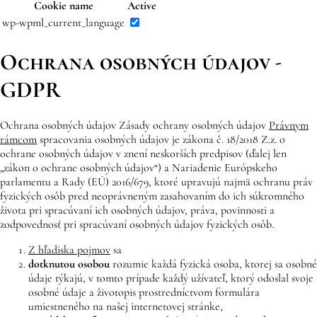
Cookie name
Active
wp-wpml_current_language
Ochrana osobných údajov -
GDPR
Ochrana osobných údajov Zásady ochrany osobných údajov
Právnym
rámcom
spracovania osobných údajov je zákona č. 18/2018 Z.z. o
ochrane osobných údajov v znení neskorších predpisov (ďalej len
„zákon o ochrane osobných údajov“) a Nariadenie Európskeho
parlamentu a Rady (EÚ) 2016/679, ktoré upravujú najmä ochranu práv
fyzických osôb pred neoprávneným zasahovaním do ich súkromného
života pri spracúvaní ich osobných údajov, práva, povinnosti a
zodpovednosť pri spracúvaní osobných údajov fyzických osôb.
Z hľadiska pojmov
sa
dotknutou osobou
rozumie každá fyzická osoba, ktorej sa osobné
údaje týkajú, v tomto prípade každý užívateľ, ktorý odoslal svoje
osobné údaje a životopis prostredníctvom formulára
umiestneného na našej internetovej stránke,