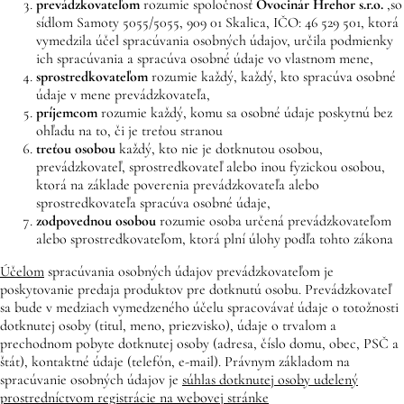
prevádzkovateľom
rozumie spoločnosť
Ovocinár Hrehor
s.r.o.
,
so
sídlom Samoty 5055/5055, 909 01 Skalica, IČO: 46 529 501, ktorá
vymedzila účel spracúvania osobných údajov, určila podmienky
ich spracúvania a spracúva osobné údaje vo vlastnom mene,
sprostredkovateľom
rozumie každý, každý, kto spracúva osobné
údaje v mene prevádzkovateľa,
príjemcom
rozumie každý, komu sa osobné údaje poskytnú bez
ohľadu na to, či je treťou stranou
treťou osobou
každý, kto nie je dotknutou osobou,
prevádzkovateľ, sprostredkovateľ alebo inou fyzickou osobou,
ktorá na základe poverenia prevádzkovateľa alebo
sprostredkovateľa spracúva osobné údaje,
zodpovednou osobou
rozumie osoba určená prevádzkovateľom
alebo sprostredkovateľom, ktorá plní úlohy podľa tohto zákona
Účelom
spracúvania osobných údajov prevádzkovateľom je
poskytovanie predaja produktov pre dotknutú osobu. Prevádzkovateľ
sa bude v medziach vymedzeného účelu spracovávať údaje o totožnosti
dotknutej osoby (titul, meno, priezvisko), údaje o trvalom a
prechodnom pobyte dotknutej osoby (adresa, číslo domu, obec, PSČ a
štát), kontaktné údaje (telefón, e-mail). Právnym základom na
spracúvanie osobných údajov je
súhlas dotknutej osoby udelený
prostredníctvom registrácie na webovej stránke